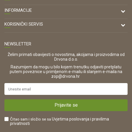
DRVONA D.O.O.
INFORMACIJE
Antuna Mihanovića 7,
47000 Karlovac
O nama
KORISNIČKI SERVIS
Kontakt
TELEFON
Opći uvjeti poslovanja
Tel: 00 385 47 646 044
Prodajna mjesta
NEWSLETTER
Zaštita privatnosti i osobnih podataka
OIB:
Korištenje kolačića
42821181683
Želim primati obavijesti o novostima, akcijama i proizvodima od
Drvona d.o.o.
Pravo na odustajanje i jednostrani raskid ugovora
ŠIFRA DJELATNOSTI:
Razumijem da mogu u bilo kojem trenutku odjaviti pretplatu
Reklamacije
16280
putem poveznice u primljenom e-mailu ili slanjem e-maila na
.
zop@drvona.hr
Isporuka
URL:
Povrat novca
https://www.drvona.hr/
Plaćanje karticama
POREZNI BROJ:
Kako kupiti?
HR42821181683
Prijavite se
Što dobivam registracijom?
Čitao sam i složio se sa
Uvjetima poslovanja
i pravilima
privatnosti