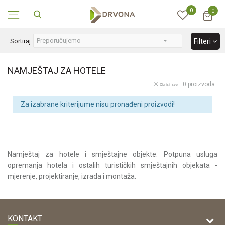
0
0
SIGURNO ONLINE PLAĆANJE
Sortiraj
Filteri
NAMJEŠTAJ ZA HOTELE
0
proizvoda
Obriši sve
Za izabrane kriterijume nisu pronađeni proizvodi!
Namještaj za hotele i smještajne objekte. Potpuna usluga
opremanja hotela i ostalih turističkih smještajnih objekata -
mjerenje, projektiranje, izrada i montaža.
KONTAKT