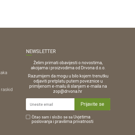
NEWSLETTER
Želim primati obavijesti o novostima,
akcijama i proizvodima od Drvona d.o.o.
taka
Razumijem da mogu u bilo kojem trenutku
odjaviti pretplatu putem poveznice u
primljenom e-mailu ili slanjem e-maila na
 raskid
.
zop@drvona.hr
Prijavite se
Uvjetima
Čitao sam i složio se sa
poslovanja
i pravilima privatnosti