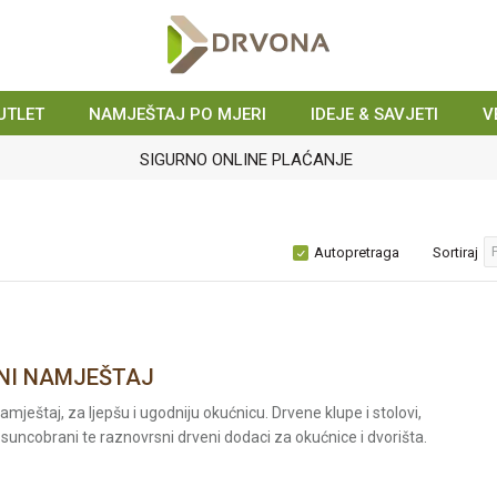
UTLET
NAMJEŠTAJ PO MJERI
IDEJE & SAVJETI
V
SIGURNO ONLINE PLAĆANJE
Autopretraga
Sortiraj
NI NAMJEŠTAJ
namještaj, za ljepšu i ugodniju okućnicu. Drvene klupe i stolovi,
 suncobrani te raznovrsni drveni dodaci za okućnice i dvorišta.