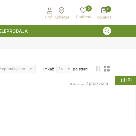
0
0
Omiljeno
Profil
Lokacija
Košarica
ELEPRODAJA
Prikaži
po strani
(
0
)
2
proizvoda
Obriši sve