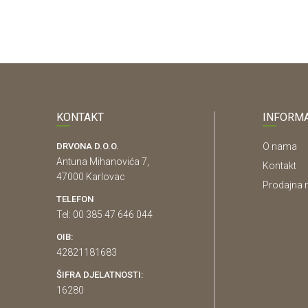
KONTAKT
INFORMA
DRVONA D.O.O.
O nama
Antuna Mihanovića 7,
Kontakt
47000 Karlovac
Prodajna 
TELEFON
Tel: 00 385 47 646 044
OIB:
42821181683
ŠIFRA DJELATNOSTI:
16280