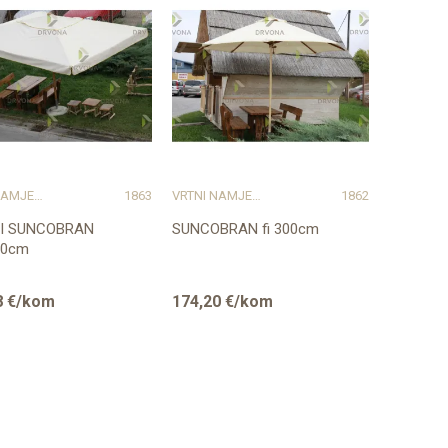
Uporedi
Uporedi
VRTNI NAMJEŠTAJ
1863
VRTNI NAMJEŠTAJ
1862
I SUNCOBRAN
SUNCOBRAN fi 300cm
00cm
8
€/kom
174,20
€/kom