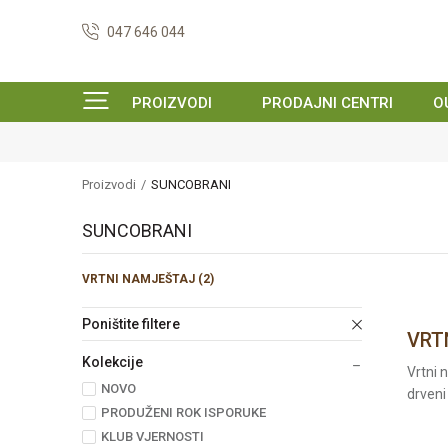
047 646 044
PROIZVODI
PRODAJNI CENTRI
O
Proizvodi
SUNCOBRANI
SUNCOBRANI
VRTNI NAMJEŠTAJ
(2)
Poništite filtere
VRT
Kolekcije
Vrtni 
NOVO
drveni
PRODUŽENI ROK ISPORUKE
KLUB VJERNOSTI