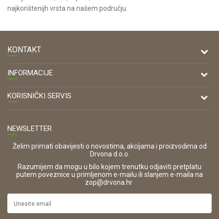
najkorištenijh vrsta na našem području.
KONTAKT
DRVONA D.O.O.
INFORMACIJE
Antuna Mihanovića 7,
47000 Karlovac
O nama
KORISNIČKI SERVIS
Kontakt
TELEFON
Opći uvjeti poslovanja
Tel: 00 385 47 646 044
Prodajna mjesta
NEWSLETTER
Zaštita privatnosti i osobnih podataka
OIB:
Korištenje kolačića
42821181683
Želim primati obavijesti o novostima, akcijama i proizvodima od
Drvona d.o.o.
Pravo na odustajanje i jednostrani raskid ugovora
ŠIFRA DJELATNOSTI:
Razumijem da mogu u bilo kojem trenutku odjaviti pretplatu
Reklamacije
16280
putem poveznice u primljenom e-mailu ili slanjem e-maila na
.
zop@drvona.hr
Isporuka
URL:
Povrat novca
https://www.drvona.hr/
Plaćanje karticama
POREZNI BROJ: