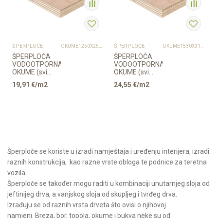
ŠPERPLOČE
ŠPERPLOČE
OKUME1250X2500
OKUME1530X3100
ŠPERPLOČA
ŠPERPLOČA
VODOOTPORNA
VODOOTPORNA
OKUME (svi
OKUME (svi
slojevi)
slojevi)
19,91
€/m2
24,55
€/m2
1250/2500
1530/3100
Šperploče se koriste u izradi namještaja i uređenju interijera, izradi
raznih konstrukcija, kao razne vrste obloga te podnice za teretna
vozila.
Šperploče se također mogu raditi u kombinaciji unutarnjeg sloja od
jeftinijeg drva, a vanjskog sloja od skupljeg i tvrđeg drva.
Izrađuju se od raznih vrsta drveta što ovisi o njihovoj
namjeni. Breza, bor, topola, okume i bukva neke su od