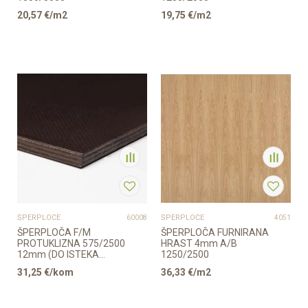
20,57
€/m2
19,75
€/m2
ŠPERPLOČE
ŠPERPLOČE
60008
4051
ŠPERPLOČA F/M
ŠPERPLOČA FURNIRANA
PROTUKLIZNA 575/2500
HRAST 4mm A/B
12mm (DO ISTEKA
1250/2500
ZALIHE)
31,25
€/kom
36,33
€/m2