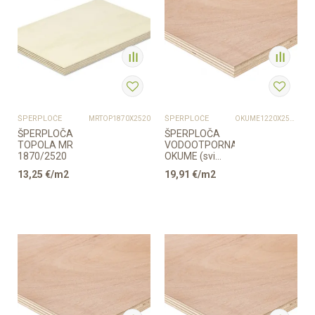
ŠPERPLOČE
ŠPERPLOČE
MRTOP1870X2520
OKUME1220X2500
ŠPERPLOČA
ŠPERPLOČA
TOPOLA MR
VODOOTPORNA
1870/2520
OKUME (svi
slojevi)
13,25
€/m2
19,91
€/m2
1220/2500