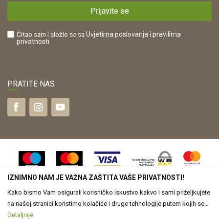
Kako kupiti?
HR42821181683
Prijavite se
Što dobivam registracijom?
Čitao sam i složio se sa
Uvjetima poslovanja
i pravilima
privatnosti
PRATITE NAS
IZNIMNO NAM JE VAŽNA ZAŠTITA VAŠE PRIVATNOSTI!
Kako bismo Vam osigurali korisničko iskustvo kakvo i sami priželjkujete
na našoj stranici koristimo kolačiće i druge tehnologije putem kojih se
obrađuju Vaši osobni podaci. Voditelj obrade Vaših podataka je Drvona
Detaljnije
Nastojimo biti što precizniji u opisu proizvoda, vjernom prikazu slika te