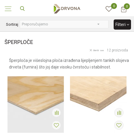
0
0
SIGURNO ONLINE PLAĆANJE
Sortiraj
Filteri
ŠPERPLOČE
12
proizvoda
Obriši sve
Šperploča je višeslojna ploča izrađena lijepljenjem tankih slojeva
drveta (furnira) što joj daje visoku čvrstoću i stabilnost.