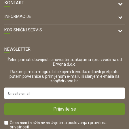
KONTAKT
DRVONA D.O.O.
INFORMACIJE
Antuna Mihanovića 7,
47000 Karlovac
O nama
KORISNIČKI SERVIS
Kontakt
TELEFON
Opći uvjeti poslovanja
Tel: 00 385 47 646 044
Prodajna mjesta
NEWSLETTER
Zaštita privatnosti i osobnih podataka
OIB:
Korištenje kolačića
42821181683
Želim primati obavijesti o novostima, akcijama i proizvodima od
Drvona d.o.o.
Pravo na odustajanje i jednostrani raskid ugovora
ŠIFRA DJELATNOSTI:
Razumijem da mogu u bilo kojem trenutku odjaviti pretplatu
Reklamacije
16280
putem poveznice u primljenom e-mailu ili slanjem e-maila na
.
zop@drvona.hr
Isporuka
URL:
Povrat novca
https://www.drvona.hr/
Plaćanje karticama
POREZNI BROJ:
Kako kupiti?
HR42821181683
Prijavite se
Što dobivam registracijom?
Čitao sam i složio se sa
Uvjetima poslovanja
i pravilima
privatnosti