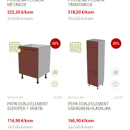
POVIŠENA PEĆNICA
POVIŠENA PEĆNICA
METABOX
TANDEMBOX
223,30
€/kom
318,50
€/kom
319,00
€/kom
455,00
€/kom
30
%
30
%
MODULARNI ELEMENTI ZA KUHINJE
MODULARNI ELEMENTI ZA KUHINJE
62309
62303
PEPA DONJI ELEMENT
PEPA DONJI ELEMENT
SUDOPER 1 VRATA
UGRADBENI HLADNJAK
116,90
€/kom
165,90
€/kom
167,00
€/kom
237,00
€/kom