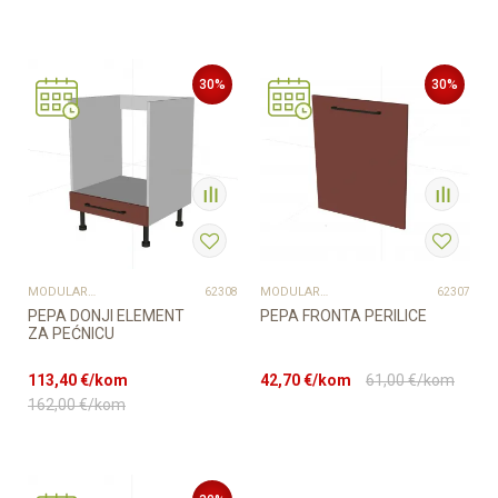
30
%
30
%
MODULARNI ELEMENTI ZA KUHINJE
MODULARNI ELEMENTI ZA KUHINJE
62308
62307
PEPA DONJI ELEMENT
PEPA FRONTA PERILICE
ZA PEĆNICU
113,40
€/kom
42,70
€/kom
61,00
€/kom
162,00
€/kom