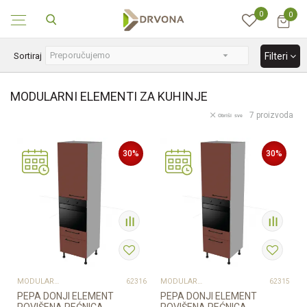
0
0
SIGURNO ONLINE PLAĆANJE
Sortiraj
Filteri
MODULARNI ELEMENTI ZA KUHINJE
7
proizvoda
Obriši sve
30
%
30
%
MODULARNI ELEMENTI ZA KUHINJE
MODULARNI ELEMENTI ZA KUHINJE
62316
62315
PEPA DONJI ELEMENT
PEPA DONJI ELEMENT