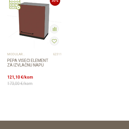
30
%
MODULARNI ELEMENTI ZA KUHINJE
62311
PEPA VISEĆI ELEMENT
ZA IZVLAČNU NAPU
121,10
€/kom
173,00
€/kom