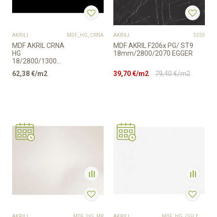
AKRILI
AKRILI
MDF_HG_CRNA
5559
MDF AKRIL CRNA
MDF AKRIL F206x PG/ ST9
HG
18mm/2800/2070 EGGER
18/2800/1300mm
EGGER
62,38
€/m2
39,70
€/m2
79,40
€/m2
AKRILI
AKRILI
MDF_HG_MP
MDF_HG_OGLEDALO