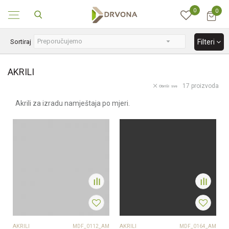
0
0
KONTAKT : info@drvona.hr i 047/ 646 - 044
Sortiraj
Filteri
AKRILI
17
proizvoda
Obriši sve
Akrili za izradu namještaja po mjeri.
AKRILI
AKRILI
MDF_0112_AM
MDF_0164_AM