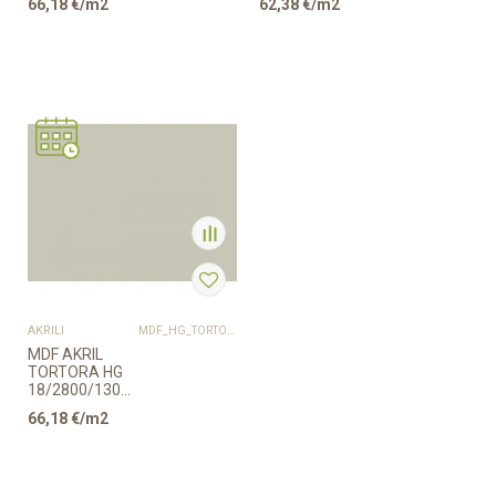
66,18
€/m2
62,38
€/m2
EGGER
AKRILI
MDF_HG_TORTORA
MDF AKRIL
TORTORA HG
18/2800/1300mm
EGGER
66,18
€/m2