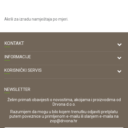
Akrili za izradu namještaja po mjeri.
KONTAKT
DRVONA D.O.O.
INFORMACIJE
Antuna Mihanovića 7,
47000 Karlovac
O nama
KORISNIČKI SERVIS
Kontakt
TELEFON
Opći uvjeti poslovanja
Tel: 00 385 47 646 044
Prodajna mjesta
NEWSLETTER
Zaštita privatnosti i osobnih podataka
OIB:
Korištenje kolačića
42821181683
Želim primati obavijesti o novostima, akcijama i proizvodima od
Drvona d.o.o.
Pravo na odustajanje i jednostrani raskid ugovora
ŠIFRA DJELATNOSTI:
Razumijem da mogu u bilo kojem trenutku odjaviti pretplatu
Reklamacije
16280
putem poveznice u primljenom e-mailu ili slanjem e-maila na
.
zop@drvona.hr
Isporuka
URL: