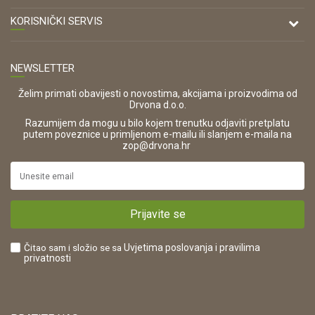
Antuna Mihanovića 7,
47000 Karlovac
O nama
KORISNIČKI SERVIS
Kontakt
TELEFON
Opći uvjeti poslovanja
Tel: 00 385 47 646 044
Prodajna mjesta
NEWSLETTER
Zaštita privatnosti i osobnih podataka
OIB:
Korištenje kolačića
42821181683
Želim primati obavijesti o novostima, akcijama i proizvodima od
Drvona d.o.o.
Pravo na odustajanje i jednostrani raskid ugovora
ŠIFRA DJELATNOSTI:
Razumijem da mogu u bilo kojem trenutku odjaviti pretplatu
Reklamacije
16280
putem poveznice u primljenom e-mailu ili slanjem e-maila na
.
zop@drvona.hr
Isporuka
URL:
Povrat novca
https://www.drvona.hr/
Plaćanje karticama
POREZNI BROJ:
Kako kupiti?
HR42821181683
Prijavite se
Što dobivam registracijom?
Čitao sam i složio se sa
Uvjetima poslovanja
i pravilima
privatnosti