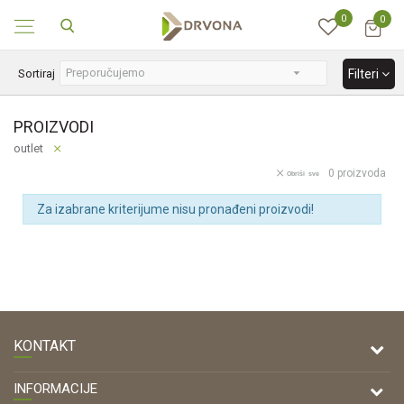
0
0
SIGURNO ONLINE PLAĆANJE
Sortiraj
Filteri
PROIZVODI
outlet
0
proizvoda
Obriši sve
Za izabrane kriterijume nisu pronađeni proizvodi!
KONTAKT
DRVONA D.O.O.
INFORMACIJE