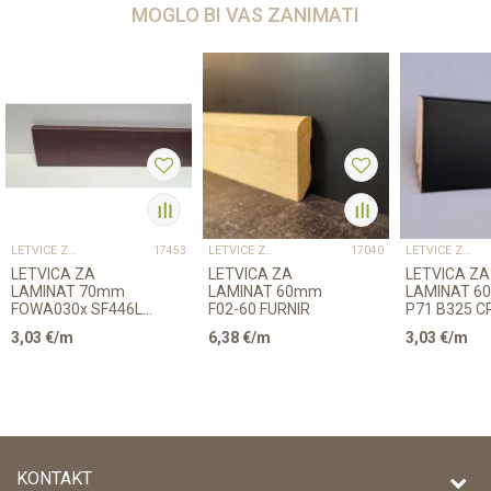
MOGLO BI VAS ZANIMATI
LETVICE ZA LAMINAT
LETVICE ZA LAMINAT
LETVICE ZA LAMINAT
17453
17040
LETVICA ZA
LETVICA ZA
LETVICA ZA
LAMINAT 70mm
LAMINAT 60mm
LAMINAT 6
FOWA030x SF446L1
F02-60 FURNIR
P71 B325 C
2,4m 8156/K489
2,6m
3,03
€/m
6,38
€/m
3,03
€/m
KONTAKT