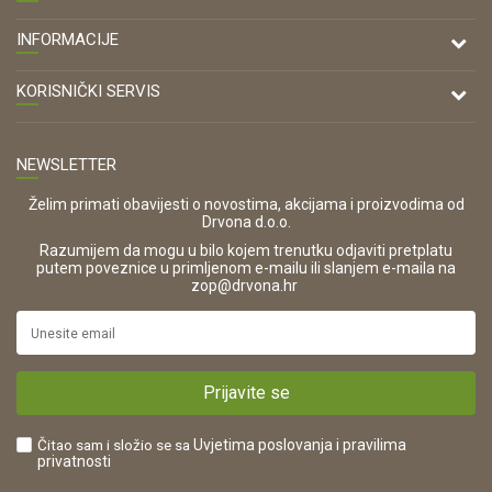
DRVONA D.O.O.
INFORMACIJE
Antuna Mihanovića 7,
47000 Karlovac
O nama
KORISNIČKI SERVIS
Kontakt
TELEFON
Opći uvjeti poslovanja
Tel: 00 385 47 646 044
Prodajna mjesta
NEWSLETTER
Zaštita privatnosti i osobnih podataka
OIB:
Korištenje kolačića
42821181683
Želim primati obavijesti o novostima, akcijama i proizvodima od
Drvona d.o.o.
Pravo na odustajanje i jednostrani raskid ugovora
ŠIFRA DJELATNOSTI:
Razumijem da mogu u bilo kojem trenutku odjaviti pretplatu
Reklamacije
16280
putem poveznice u primljenom e-mailu ili slanjem e-maila na
.
zop@drvona.hr
Isporuka
URL:
Povrat novca
https://www.drvona.hr/
Plaćanje karticama
POREZNI BROJ:
Kako kupiti?
HR42821181683
Prijavite se
Što dobivam registracijom?
Čitao sam i složio se sa
Uvjetima poslovanja
i pravilima
privatnosti