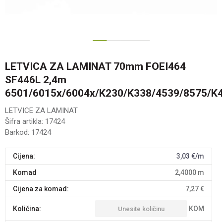
1
2
3
LETVICA ZA LAMINAT 70mm FOEI464
SF446L 2,4m
6501/6015x/6004x/K230/K338/4539/8575/K
LETVICE ZA LAMINAT
Šifra artikla:
17424
Barkod:
17424
Cijena:
3,03
€/m
komad
2,4000
m
Cijena za komad:
7,27
€
KOM
Količina: