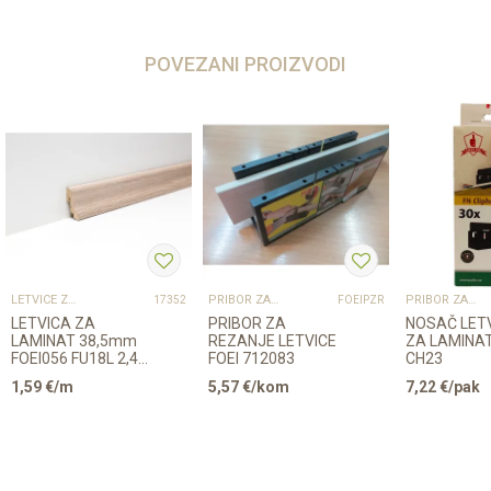
POVEZANI PROIZVODI
LETVICE ZA LAMINAT
PRIBOR ZA UGRADNJU PODOVA – SVE NA JEDNOM MJESTU
PRIBOR ZA UGRADNJU PODOVA – SVE NA JEDNOM MJESTU
17352
FOEIPZR
LETVICA ZA
PRIBOR ZA
NOSAČ LET
LAMINAT 38,5mm
REZANJE LETVICE
ZA LAMINAT
FOEI056 FU18L 2,4m
FOEI 712083
CH23
2415/6501/680x/29337794/6015x/6004x...
1,59
€/m
5,57
€/kom
7,22
€/pak
47/K470/K647