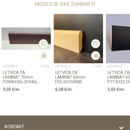
MOGLO BI VAS ZANIMATI
LETVICE ZA LAMINAT
LETVICE ZA LAMINAT
LETVICE ZA LAMINAT
17453
17040
LETVICA ZA
LETVICA ZA
LETVICA ZA
LAMINAT 70mm
LAMINAT 60mm
LAMINAT 6
FOWA030x SF446L1
F02-60 FURNIR
P71 B325 C
2,4m 8156/K489
2,6m
3,03
€/m
6,38
€/m
3,03
€/m
KONTAKT