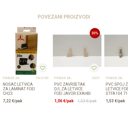
POVEZANI PROIZVODI
30
%
PRIBOR ZA UGRADNJU PODOVA – SVE NA JEDNOM MJESTU
PRIBOR ZA UGRADNJU PODOVA – SVE NA JEDNOM MJESTU
PRIBOR ZA UGRADNJU PODOVA – SVE NA JEDNOM MJESTU
FN15199
15597
NOSAČ LETVICA
PVC ZAVRŠETAK
PVC SPOJ 
ZA LAMINAT FOEI
D/L ZA LETVICE
LETVICE FOE
CH23
FOEI JAVOR EXAHBI
STFA104 71
7,22
€/pak
1,06
€/pak
1,53
€/pak
1,53
€/pak