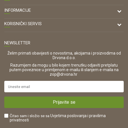
DRVONA D.O.O.
INFORMACIJE
Antuna Mihanovića 7,
47000 Karlovac
O nama
KORISNIČKI SERVIS
Kontakt
TELEFON
Opći uvjeti poslovanja
Tel: 00 385 47 646 044
Prodajna mjesta
NEWSLETTER
Zaštita privatnosti i osobnih podataka
OIB:
Korištenje kolačića
42821181683
Želim primati obavijesti o novostima, akcijama i proizvodima od
Drvona d.o.o.
Pravo na odustajanje i jednostrani raskid ugovora
ŠIFRA DJELATNOSTI:
Razumijem da mogu u bilo kojem trenutku odjaviti pretplatu
Reklamacije
16280
putem poveznice u primljenom e-mailu ili slanjem e-maila na
.
zop@drvona.hr
Isporuka
URL:
Povrat novca
https://www.drvona.hr/
Plaćanje karticama
POREZNI BROJ:
Kako kupiti?
HR42821181683
Prijavite se
Što dobivam registracijom?
Čitao sam i složio se sa
Uvjetima poslovanja
i pravilima
privatnosti