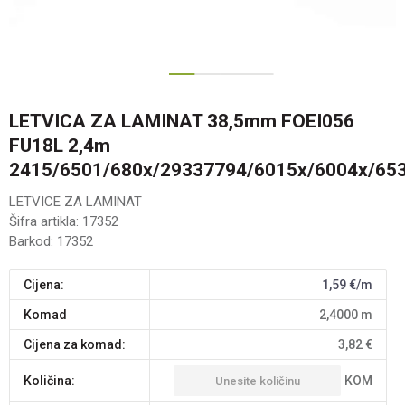
1
2
3
LETVICA ZA LAMINAT 38,5mm FOEI056
FU18L 2,4m
2415/6501/680x/29337794/6015x/6004x/65
LETVICE ZA LAMINAT
Šifra artikla:
17352
Barkod:
17352
Cijena:
1,59
€/m
komad
2,4000
m
Cijena za komad:
3,82
€
KOM
Količina: