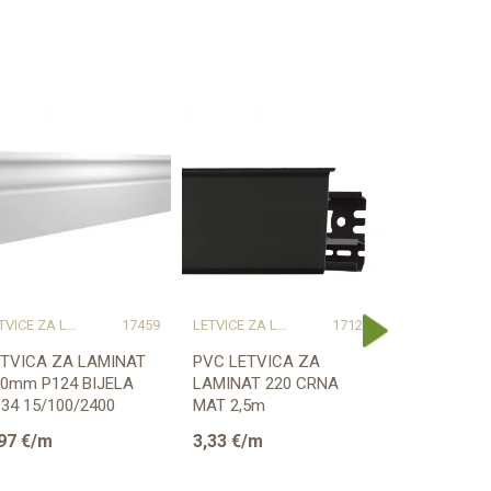
LETVICE ZA LAMINAT
17459
LETVICE ZA LAMINAT
17123
LETVIC
ETVICA ZA LAMINAT
PVC LETVICA ZA
LETVICA Z
00mm P124 BIJELA
LAMINAT 220 CRNA
60mm P71 B
34 15/100/2400
MAT 2,5m
2,6m (PRI
RESTIGE
ZA BOJANJ
97
€/m
3,33
€/m
3,03
€/m