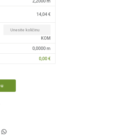
2,2000
m
14,04
€
KOM
0,0000
m
0,00
€
cu
a