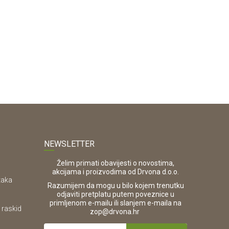
NEWSLETTER
Želim primati obavijesti o novostima,
akcijama i proizvodima od Drvona d.o.o.
taka
Razumijem da mogu u bilo kojem trenutku
odjaviti pretplatu putem poveznice u
primljenom e-mailu ili slanjem e-maila na
 raskid
.
zop@drvona.hr