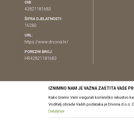
OIB:
42821181683
ŠIFRA DJELATNOSTI:
16280
URL:
https://www.drvona.hr/
POREZNI BROJ:
HR42821181683
IZNIMNO NAM JE VAŽNA ZAŠTITA VAŠE PR
Kako bismo Vam osigurali korisničko iskustvo kakv
Voditelj obrade Vaših podataka je Drvona d.o.o. Obrada Vaših osobnih p
prilagođavanje sadržaja Vama. Više o podacima k
Detaljnije
Nastojimo biti što precizniji u opis
Pravilima o korištenju kolačića
Kolačiće u bilo koj
proizvodi prikazani na web str
možete u bilo kojem trenutku povući bez negativn