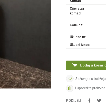
komad
Cijena za
komad:
Količina:
Ukupno m:
Ukupni iznos:
Dodaj u košari
Sačuvajte u listi želj
Usporedite proizvod
PODIJELI