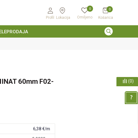
0
0
Omiljeno
Profil
Lokacija
Košarica
ELEPRODAJA
MINAT 60mm F02-
(
0
)
6,38
€/m