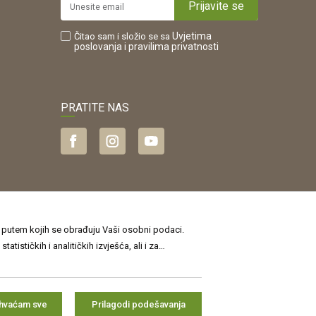
Prijavite se
Uvjetima
Čitao sam i složio se sa
poslovanja
i pravilima privatnosti
PRATITE NAS
je putem kojih se obrađuju Vaši osobni podaci.
sti
, a o kolačićima i drugim tehnologijama u
jamčiti točnost svih informacija. Svi
jte više i ažurirajte svoje postavke˝. Privolu
i u svakom prodajnom skladištu.
ihvaćam sve
Prilagodi podešavanja