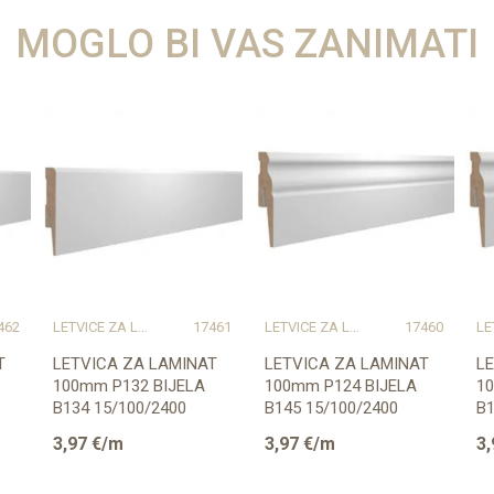
MOGLO BI VAS ZANIMATI
462
LETVICE ZA LAMINAT
17461
LETVICE ZA LAMINAT
17460
T
LETVICA ZA LAMINAT
LETVICA ZA LAMINAT
L
100mm P132 BIJELA
100mm P124 BIJELA
1
B134 15/100/2400
B145 15/100/2400
B1
PRESTIGE
P
3,97
€/m
3,97
€/m
3,
(PRIPREMLJENA ZA ...