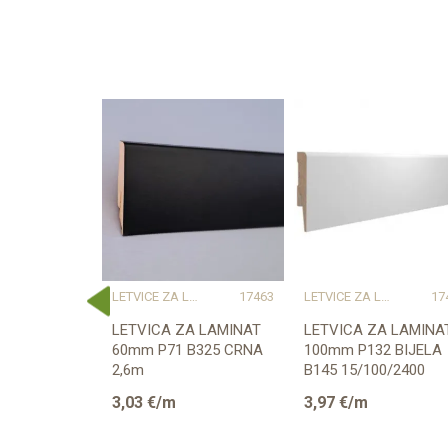
E ZA LAMINAT
17454
LETVICE ZA LAMINAT
17463
LETVICE ZA LAMINAT
17
A LAMINAT
LETVICA ZA LAMINAT
LETVICA ZA LAMINA
014 SF446L1
60mm P71 B325 CRNA
100mm P132 BIJELA
2,6m
B145 15/100/2400
K483
(PRIPREMLJENA ZA
3,03
€/m
3,97
€/m
BOJANJE)