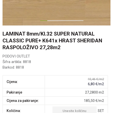
1
2
3
4
5
LAMINAT 8mm/Kl.32 SUPER NATURAL
CLASSIC PURE+ K641x HRAST SHERIDAN
RASPOLOŽIVO 27,28m2
PODOVI OUTLET
Šifra artikla:
8818
Barkod:
8818
10,46
€/m2
Cijena:
6,80
€/m2
pakiranje
27,2800
m2
Cijena za pakiranje:
185,50
€/m2
SET
Količina: