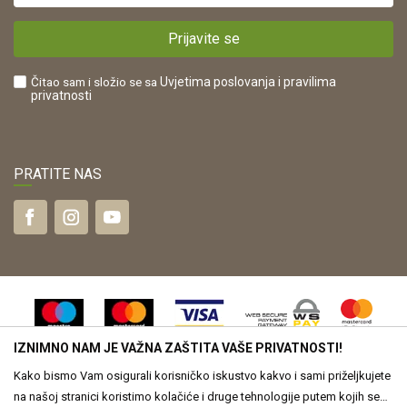
Plaćanje karticama
POREZNI BROJ:
Kako kupiti?
HR42821181683
Prijavite se
Što dobivam registracijom?
Čitao sam i složio se sa
Uvjetima poslovanja
i pravilima
privatnosti
PRATITE NAS
IZNIMNO NAM JE VAŽNA ZAŠTITA VAŠE PRIVATNOSTI!
Kako bismo Vam osigurali korisničko iskustvo kakvo i sami priželjkujete
na našoj stranici koristimo kolačiće i druge tehnologije putem kojih se