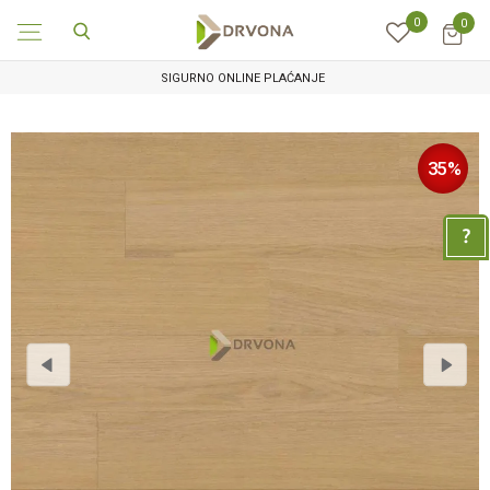
0
0
SIGURNO ONLINE PLAĆANJE
35
%