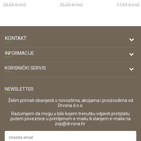
18,476m2
25,00
€/m2
25,00
€/m2
17,94
€/m2
KONTAKT
DRVONA D.O.O.
INFORMACIJE
Antuna Mihanovića 7,
47000 Karlovac
O nama
KORISNIČKI SERVIS
Kontakt
TELEFON
Opći uvjeti poslovanja
Tel: 00 385 47 646 044
Prodajna mjesta
NEWSLETTER
Zaštita privatnosti i osobnih podataka
OIB:
Korištenje kolačića
42821181683
Želim primati obavijesti o novostima, akcijama i proizvodima od
Drvona d.o.o.
Pravo na odustajanje i jednostrani raskid ugovora
ŠIFRA DJELATNOSTI:
Razumijem da mogu u bilo kojem trenutku odjaviti pretplatu
Reklamacije
16280
putem poveznice u primljenom e-mailu ili slanjem e-maila na
.
zop@drvona.hr
Isporuka
URL:
Povrat novca
https://www.drvona.hr/