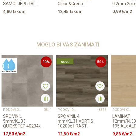
SAMOLJEPLJIVI
Clean&Green
0,2mm 2m
PRIJELAZNI
Regular LAMINAT
p=12m2
4,80
€/kom
12,45
€/kom
0,99
€/m2
ZAOBLJENI 28mm
500ml
MOGLO BI VAS ZANIMATI
30
%
50
%
PODOVI OUTLET
PODOVI OUTLET
PODOVI OUTLET
8811
8876
SPC VINIL
SPC VINIL 4
LAMINAT
5mm/KL.33
mm/KL.31 VORTIS
12mm/Kl.33
QUICKSTEP 40234x
10209x HRAST
195 ALx AL
CONCRETE ROCK
SOFIA, p=2,235m2
RASPOLOŽI
17,50
€/m2
12,50
€/m2
9,86
€/m2
RASPOLOŽIVO
23,38m2