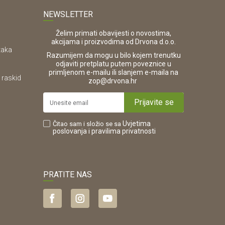
NEWSLETTER
Želim primati obavijesti o novostima,
akcijama i proizvodima od Drvona d.o.o.
taka
Razumijem da mogu u bilo kojem trenutku
odjaviti pretplatu putem poveznice u
primljenom e-mailu ili slanjem e-maila na
 raskid
.
zop@drvona.hr
Prijavite se
Uvjetima
Čitao sam i složio se sa
poslovanja
i pravilima privatnosti
PRATITE NAS