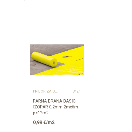
Karakteristika
Vri
Kategorija
Pri
Težina specifikacija
0.0
Naziv proizvođača
CE
PRIBOR ZA UGRADNJU PODOVA – SVE NA JEDNOM MJESTU
8421
PARNA BRANA BASIC
IZOPAR 0,2mm 2mx6m
p=12m2
0,99
€/m2