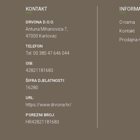
KONTAKT
INFORMA
DRVONA D.O.O.
O nama
Antuna Mihanovića 7,
Kontakt
47000 Karlovac
Prodajna 
TELEFON
Tel: 00 385 47 646 044
OIB:
42821181683
ŠIFRA DJELATNOSTI:
16280
URL:
https://www.drvona.hr/
POREZNI BROJ:
HR42821181683