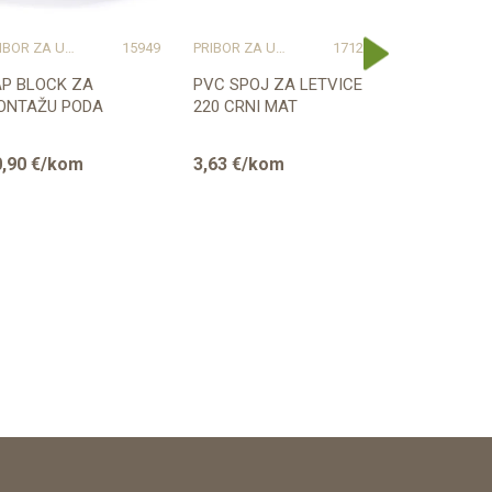
PRIBOR ZA UGRADNJU PODOVA – SVE NA JEDNOM MJESTU
15949
PRIBOR ZA UGRADNJU PODOVA – SVE NA JEDNOM MJESTU
17128
PRIBOR ZA UGRADNJU PODOVA 
AP BLOCK ZA
PVC SPOJ ZA LETVICE
PVC KUT V
ONTAŽU PODA
220 CRNI MAT
LETVICU 22
,90
€/kom
3,63
€/kom
2,00
€/ko