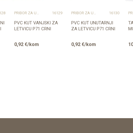
128
PRIBOR ZA UGRADNJU PODOVA – SVE NA JEDNOM MJESTU
16129
PRIBOR ZA UGRADNJU PODOVA – SVE NA JEDNOM MJESTU
16130
NI
PVC KUT VANJSKI ZA
PVC KUT UNUTARNJI
T
I
LETVICU P71 CRNI
ZA LETVICU P71 CRNI
M
0,92
€/kom
0,92
€/kom
10