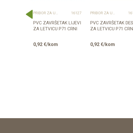
– SVE NA JEDNOM MJESTU
15492
PRIBOR ZA UGRADNJU PODOVA – SVE NA JEDNOM MJESTU
16127
PRIBOR ZA UGRADNJU PODOVA – SVE NA JEDNOM MJESTU
16
ETAK LIJEVI
PVC ZAVRŠETAK LIJEVI
PVC ZAVRŠETAK DES
 P27
ZA LETVICU P71 CRNI
ZA LETVICU P71 CRN
-16)
m
0,92
€/kom
0,92
€/kom