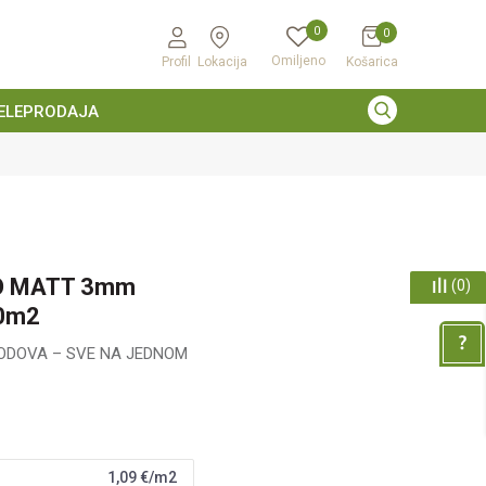
0
0
Omiljeno
Profil
Lokacija
Košarica
ELEPRODAJA
KO MATT 3mm
(
0
)
00m2
ODOVA – SVE NA JEDNOM
1,09
€/m2