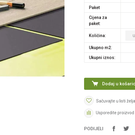
paket
Cijena za
paket:
Količina:
Ukupno m2:
Ukupni iznos:
Dodaj u košari
Sačuvajte u listi želj
Usporedite proizvod
PODIJELI