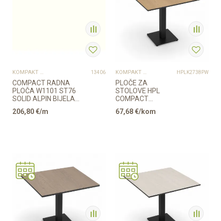
KOMPAKT PLOČE
KOMPAKT PLOČE
13406
HPLK2738PW
COMPACT RADNA
PLOČE ZA
PLOČA W1101 ST76
STOLOVE HPL
SOLID ALPIN BIJELA
COMPACT
EGGER 12/650/4100mm
670x670mm
206,80
€/m
67,68
€/kom
BIJELA ...
Provjerite dostupnost