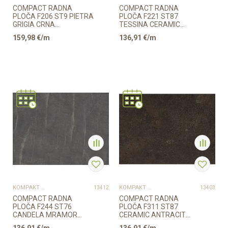
COMPACT RADNA
COMPACT RADNA
PLOČA F206 ST9 PIETRA
PLOČA F221 ST87
GRIGIA CRNA
TESSINA CERAMIC
12/650/4100mm CRNA
KREMA
159,98
€/m
136,91
€/m
JEZGRA EGG...
12/650/4100mm CRNA
JEZGRA...
Provjerite dostupnost
Provjerite dostupnost
KOMPAKT PLOČE
KOMPAKT PLOČE
13412
13403
COMPACT RADNA
COMPACT RADNA
PLOČA F244 ST76
PLOČA F311 ST87
CANDELA MRAMOR
CERAMIC ANTRACIT
ANTRACIT
12/650/4100mm CRNA