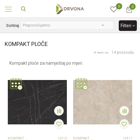
0
0
KONTAKT : info@drvona.hr i 047/ 646 - 044
Sortiraj
Filteri
KOMPAKT PLOČE
14
proizvoda
Obriši sve
Kompakt ploče za namještaj po mjeri.
KOMPAKT PLOČE
KOMPAKT PLOČE
13410
13411