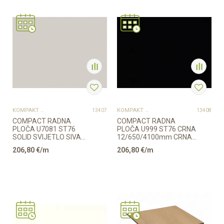
Provjerite dostupnost
Provjerite dostupnost
KOMPAKT PLOČE
KOMPAKT PLOČE
13407
13408
COMPACT RADNA
COMPACT RADNA
PLOČA U7081 ST76
PLOČA U999 ST76 CRNA
SOLID SVIJETLO SIVA
12/650/4100mm CRNA
12/650/4100mm SIVA
JEZGRA EGGER
206,80
€/m
206,80
€/m
JEZGRA ...
Provjerite dostupnost
Provjerite dostupnost