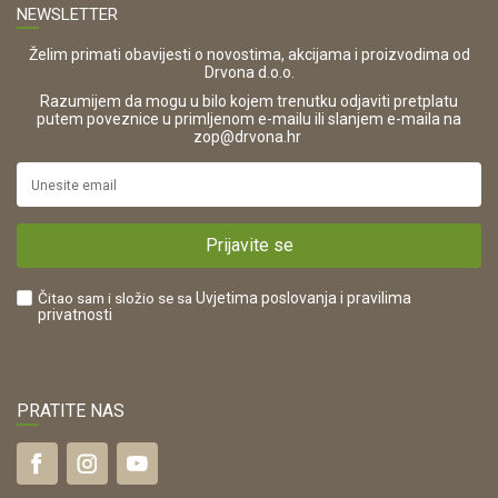
NEWSLETTER
Zaštita privatnosti i osobnih podataka
OIB:
Korištenje kolačića
42821181683
Želim primati obavijesti o novostima, akcijama i proizvodima od
Drvona d.o.o.
Pravo na odustajanje i jednostrani raskid ugovora
ŠIFRA DJELATNOSTI:
Razumijem da mogu u bilo kojem trenutku odjaviti pretplatu
Reklamacije
16280
putem poveznice u primljenom e-mailu ili slanjem e-maila na
.
zop@drvona.hr
Isporuka
URL:
Povrat novca
https://www.drvona.hr/
Plaćanje karticama
POREZNI BROJ:
Kako kupiti?
HR42821181683
Prijavite se
Što dobivam registracijom?
Čitao sam i složio se sa
Uvjetima poslovanja
i pravilima
privatnosti
PRATITE NAS