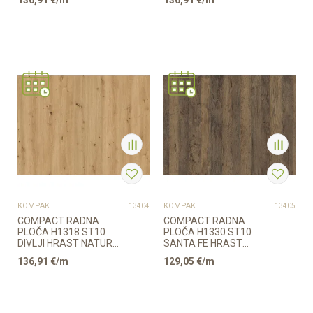
136,91
€/m
136,91
€/m
12/650/4100mm CRNA
JEZGRA EGGE...
JEZG...
Provjerite dostupnost
Provjerite dostupnost
KOMPAKT PLOČE
KOMPAKT PLOČE
13404
13405
COMPACT RADNA
COMPACT RADNA
PLOČA H1318 ST10
PLOČA H1330 ST10
DIVLJI HRAST NATUR
SANTA FE HRAST
12/650/4100mm CRNA
VINTAGE
136,91
€/m
129,05
€/m
JEZGRA E...
12/650/4100mm CRNA
JEZG...