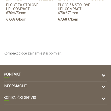
PLOČE ZA STOLOVE
PLOČE ZA STOLOVE
HPL COMPACT
HPL COMPACT
670x670mm
670x670mm
67,68
€/kom
67,68
€/kom
Kompakt ploče za namještaj po mjeri.
KONTAKT
DRVONA D.O.O.
INFORMACIJE
Antuna Mihanovića 7,
47000 Karlovac
O nama
KORISNIČKI SERVIS
Kontakt
TELEFON
Opći uvjeti poslovanja
Tel: 00 385 47 646 044
Prodajna mjesta