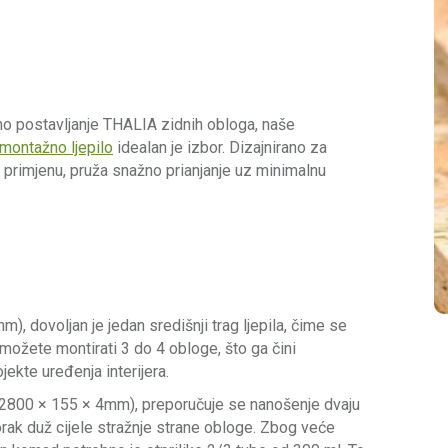
no postavljanje THALIA zidnih obloga, naše
montažno ljepilo
idealan je izbor. Dizajnirano za
u primjenu, pruža snažno prianjanje uz minimalnu
, dovoljan je jedan središnji trag ljepila, čime se
ožete montirati 3 do 4 obloge, što ga čini
ekte uređenja interijera.
2800 × 155 × 4mm), preporučuje se nanošenje dvaju
zorak duž cijele stražnje strane obloge. Zbog veće