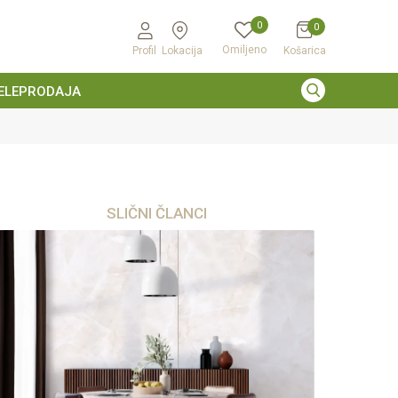
0
0
Omiljeno
Profil
Lokacija
Košarica
ELEPRODAJA
SLIČNI ČLANCI