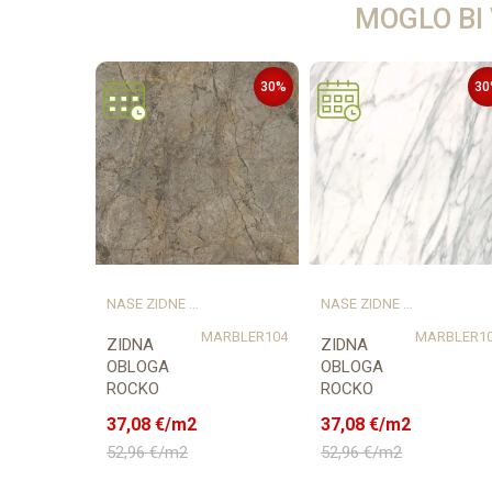
MOGLO BI
30
%
30
NAŠE ZIDNE OBLOGE PROSTORU DAJU KARAKTER I TOPLINU
NAŠE ZIDNE OBLOGE PROSTORU DAJU KARAKTER I TOPLINU
MARBLER104
MARBLER1
ZIDNA
ZIDNA
OBLOGA
OBLOGA
ROCKO
ROCKO
MARBLE
MARBLE
37,08
€/m2
37,08
€/m2
4mm
4mm
52,96
€/m2
52,96
€/m2
1230/2800
1230/2800