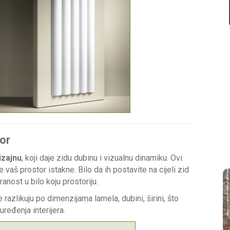
IDEJE & SAVJETI
ROCKO ZIDNE OBLOGE - nova generacija
zidnih panela
Predstavljamo Vam moderan iskorak u
uređenju vaših interijera, prekrasan dizajn
zidnih obloga, vašem će interijeru dati dašak
luksuza. U...
Detaljnije
or
izajnu
, koji daje zidu dubinu i vizualnu dinamiku. Ovi
 vaš prostor istakne. Bilo da ih postavite na cijeli zid
ranost u bilo koju prostoriju.
 razlikuju po dimenzijama lamela, dubini, širini, što
ređenja interijera.