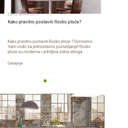
IDEJE & SAVJETI
IDEJE
Kako pravilno postaviti Rocko ploče?
ROCKO
zidni
Kako pravilno postaviti Rocko ploče ? Donosimo
Preds
Vam vodič za jednostavno postavljanje! Rocko
uređen
ploče su moderna i izdržljiva zidna obloga
zidnih
koja s...
luksuza
Detaljnije
Detaljn
1
2