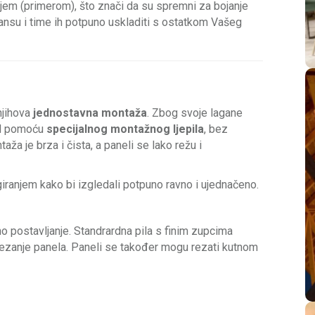
jem (primerom), što znači da su spremni za bojanje
jansu i time ih potpuno uskladiti s ostatkom Vašeg
njihova
jednostavna montaža
. Zbog svoje lagane
zid pomoću
specijalnog montažnog ljepila
, bez
aža je brza i čista, a paneli se lako režu i
ranjem kako bi izgledali potpuno ravno i ujednačeno.
o postavljanje. Standrardna pila s finim zupcima
rezanje panela. Paneli se također mogu rezati kutnom