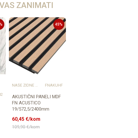
 VAS ZANIMATI
%
45
%
NAŠE ZIDNE OBLOGE PROSTORU DAJU KARAKTER I TOPLINU
FNAKUHF
02
AKUSTIČNI PANELI MDF
FN ACUSTICO
19/572,5/2400mm
p=1,374m2
60,45
€/kom
109,90
€/kom