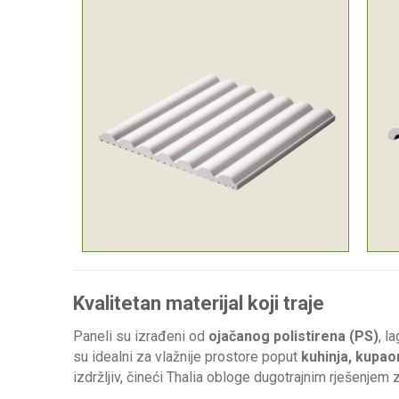
Kva
litetan m
aterijal koji traje
Paneli su izrađeni od
ojačanog polistirena (PS)
, l
su idealni za vlažnije prostore poput
kuhinja, kupao
izdržljiv, čineći Thalia obloge dugotrajnim rješenjem za