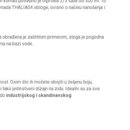
edan komad potrebno je otprilike 2/3 tube od 300 ml. To
omada THALIA04 obloge, ovisno o načinu nanošenja i
a obrađena je zaštitnim primerom, stoga je pogodna
ama na bazi vode.
ost. Osim što ih možete obojiti u željenu boju,
i tako jedinstveni dizajn na zidu. Idealni su za sve
do
industrijskog i skandinavskog
.