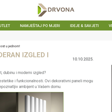
UTLET
NAMJEŠTAJ PO MJERI
IDEJE & SAVJETI
V
KONTAKT : info@drvona.hr i 047/ 646 - 044
nost u jednom!
DERAN IZGLED I
10.10.2025.
t, dubinu i moderni izgled?
tetike i funkcionalnosti. Ovi dekorativni paneli mogu
prepoznatljiv ambijent u Vašem domu.