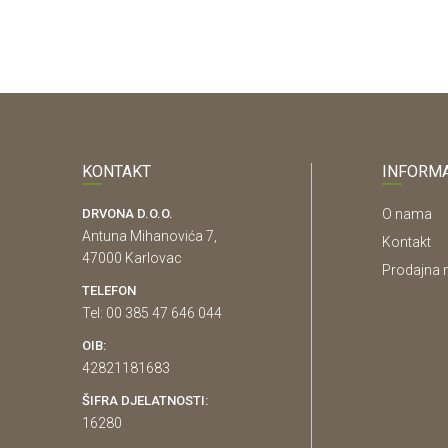
KONTAKT
INFORMA
DRVONA D.O.O.
O nama
Antuna Mihanovića 7,
Kontakt
47000 Karlovac
Prodajna 
TELEFON
Tel: 00 385 47 646 044
OIB:
42821181683
ŠIFRA DJELATNOSTI:
16280