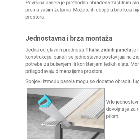
Površina panela je prethodno obrađena zaštitnim slo
prema vašim željama. Možete ih obojiti u bilo koju ni
prostora.
Jednostavna i brza montaža
Jedna od glavnih prednosti
Thalia zidnih panela
je 
konstrukcije, paneli se jednostavno postavljaju na 
potrebe za bušenjem ili korištenjem teških alata. Mont
prilagođavaju dimenzijama prostora.
Spojevi između panela mogu se dodatno obraditi fugi
Vrlo jednostavn
dovoljna je za 
pilom.