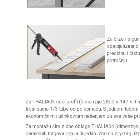
Za brzo i sigur
specijalizirano
preciznu i čist
potrošnju.
Za THALIA03 uski profil (dimenzije 2800 × 147 × 9 mm)
troši samo 1/3 tube od po komadu. S jednom tubom m
ekonomičnim i učinkovitim rješenjem za sve vaše proj
Za montažu šire zidne obloge THALIA04 (dimenzije 
paralelnih tragova ljepila ili jedan izražen zig-zag u