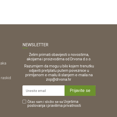
NEWSLETTER
Želim primati obavijesti o novostima,
akcijama i proizvodima od Drvona d.o.o.
taka
Razumijem da mogu u bilo kojem trenutku
odjaviti pretplatu putem poveznice u
primljenom e-mailu ili slanjem e-maila na
 raskid
.
zop@drvona.hr
Prijavite se
Uvjetima
Čitao sam i složio se sa
poslovanja
i pravilima privatnosti