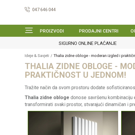
047 646 044
PROIZVODI
PRODAJNI CENTRI
O
Ideje & Savjeti
Thalia zidne obloge - moderan izgled i praktič
THALIA ZIDNE OBLOGE - MO
PRAKTIČNOST U JEDNOM!
Tražite način da svom prostoru dodate sofisticiranos
Thalia zidne obloge
donose savršenu kombinaciju es
transformirati svaki prostor, stvarajući dinamičan i 