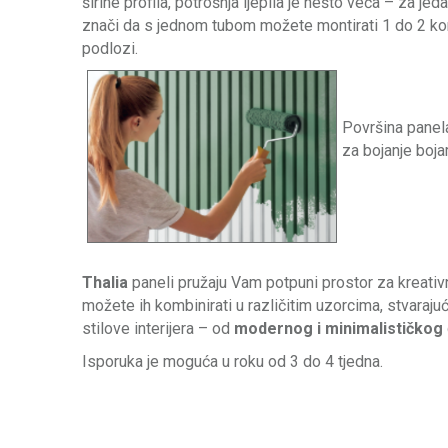
širine profila, potrošnja ljepila je nešto veća – za j
znači da s jednom tubom možete montirati 1 do 2 k
podlozi.
Površina panel
za bojanje boj
Thalia
paneli pružaju Vam potpuni prostor za kreativn
možete ih kombinirati u različitim uzorcima, stvarajuć
stilove interijera – od
modernog i minimalističkog
Isporuka je moguća u roku od 3 do 4 tjedna.