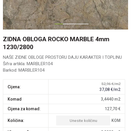
1
2
3
ZIDNA OBLOGA ROCKO MARBLE 4mm
1230/2800
NAŠE ZIDNE OBLOGE PROSTORU DAJU KARAKTER I TOPLINU
Šifra artikla:
MARBLER104
Barkod:
MARBLER104
52,96
€/m2
Cijena:
37,08
€/m2
komad
3,4440
m2
Cijena za komad:
127,70
€
KOM
Količina: