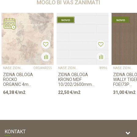
MOGLO BI VAS ZANIMATI
NAŠE ZIDNE OBLOGE PROSTORU DAJU KARAKTER I TOPLINU
NAŠE ZIDNE OBLOGE PROSTORU DAJU KARAKTER I TOPLINU
NAŠE ZIDNE OBLOGE PROSTORU DAJU KARAKTER I TOPLINU
ORGANR255
8996
ZIDNA OBLOGA
ZIDNA OBLOGA
ZIDNA OBLO
ROCKO
KRONO MDF
WALLY TIGE
ORGANIC 4mm
10/202/2600mm
FOEI73P
1230/2800
p=3,151 9002 BIJELA
CRNA/HRA
64,38
€/m2
22,50
€/m2
31,00
€/m2
8/180/267
pak=2,405
KONTAKT