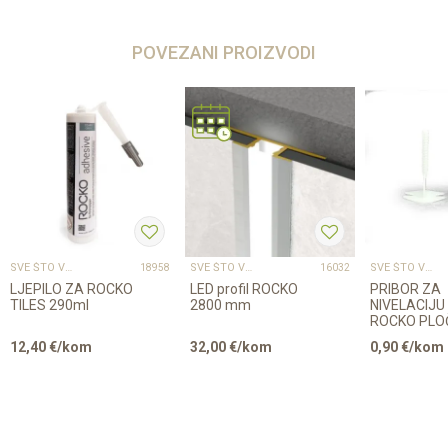
POVEZANI PROIZVODI
SVE ŠTO VAM TREBA ZA PROFESIONALNU MONTAŽU
SVE ŠTO VAM TREBA ZA PROFESIONALNU MONTAŽU
SVE ŠTO VAM TREBA ZA PROFESIONALNU MONTAŽU
18958
16032
LJEPILO ZA ROCKO
LED profil ROCKO
PRIBOR ZA
TILES 290ml
2800 mm
NIVELACIJU
ROCKO PLO
12,40
€/kom
32,00
€/kom
0,90
€/kom