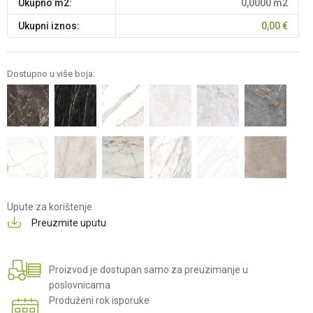
Ukupno m2:
0,0000
m2
Ukupni iznos:
0,00
€
Dostupno u više boja:
Upute za korištenje
Preuzmite uputu
Proizvod je dostupan samo za preuzimanje u
poslovnicama
Produženi rok isporuke