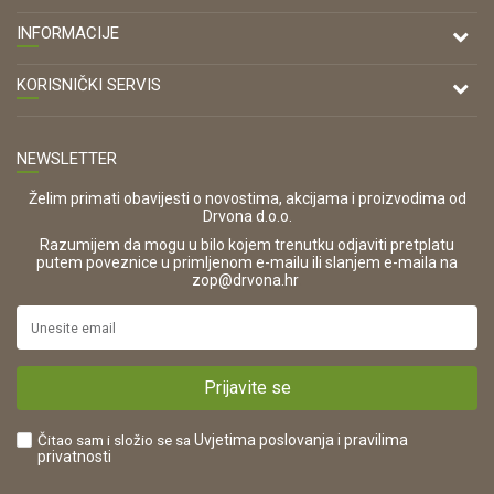
DRVONA D.O.O.
INFORMACIJE
Antuna Mihanovića 7,
47000 Karlovac
O nama
KORISNIČKI SERVIS
Kontakt
TELEFON
Opći uvjeti poslovanja
Tel: 00 385 47 646 044
Prodajna mjesta
NEWSLETTER
Zaštita privatnosti i osobnih podataka
OIB:
Korištenje kolačića
42821181683
Želim primati obavijesti o novostima, akcijama i proizvodima od
Drvona d.o.o.
Pravo na odustajanje i jednostrani raskid ugovora
ŠIFRA DJELATNOSTI:
Razumijem da mogu u bilo kojem trenutku odjaviti pretplatu
Reklamacije
16280
putem poveznice u primljenom e-mailu ili slanjem e-maila na
.
zop@drvona.hr
Isporuka
URL:
Povrat novca
https://www.drvona.hr/
Plaćanje karticama
POREZNI BROJ:
Kako kupiti?
HR42821181683
Prijavite se
Što dobivam registracijom?
Čitao sam i složio se sa
Uvjetima poslovanja
i pravilima
privatnosti