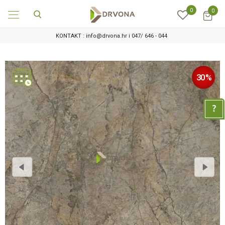
0
0
KONTAKT : info@drvona.hr i 047/ 646 - 044
30
%