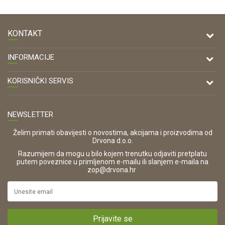
KONTAKT
DRVONA D.O.O.
INFORMACIJE
Antuna Mihanovića 7,
47000 Karlovac
O nama
KORISNIČKI SERVIS
Kontakt
TELEFON
Opći uvjeti poslovanja
Tel: 00 385 47 646 044
Prodajna mjesta
NEWSLETTER
Zaštita privatnosti i osobnih podataka
OIB:
Korištenje kolačića
42821181683
Želim primati obavijesti o novostima, akcijama i proizvodima od
Drvona d.o.o.
Pravo na odustajanje i jednostrani raskid ugovora
ŠIFRA DJELATNOSTI:
Razumijem da mogu u bilo kojem trenutku odjaviti pretplatu
Reklamacije
16280
putem poveznice u primljenom e-mailu ili slanjem e-maila na
.
zop@drvona.hr
Isporuka
URL:
Povrat novca
https://www.drvona.hr/
Plaćanje karticama
POREZNI BROJ:
Kako kupiti?
HR42821181683
Prijavite se