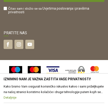
Što dobivam registracijom?
Čitao sam i složio se sa
Uvjetima poslovanja
i pravilima
privatnosti
PRATITE NAS
IZNIMNO NAM JE VAŽNA ZAŠTITA VAŠE PRIVATNOSTI!
Kako bismo Vam osigurali korisničko iskustvo kakvo i sami priželjkujete
na našoj stranici koristimo kolačiće i druge tehnologije putem kojih se
obrađuju Vaši osobni podaci. Voditelj obrade Vaših podataka je Drvona
Detaljnije
Nastojimo biti što precizniji u opisu proizvoda, vjernom prikazu slika te
samih cijena, ali ne možemo u potpunosti jamčiti točnost svih
d.o.o. Obrada Vaših osobnih podataka je nužna za funkcioniranje ove
informacija. Svi proizvodi prikazani na web stranici www.drvona.hr su