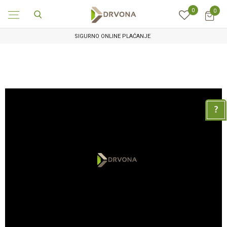
0
0
SIGURNO ONLINE PLAĆANJE