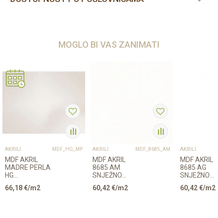
MOGLO BI VAS ZANIMATI
AKRILI
AKRILI
AKRILI
MDF_HG_MP
MDF_8685_AM
MDF AKRIL
MDF AKRIL
MDF AKRIL
MADRE PERLA
8685 AM
8685 AG
HG
SNJEŽNO
SNJEŽNO
18/2800/1300mm
BIJELA MAT
BIJELA SJA
66,18
€/m2
60,42
€/m2
60,42
€/m2
EGGER
18,3/2800/1300mm
18,3/2800