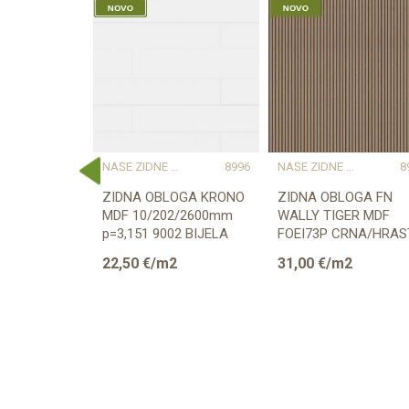
DAJU KARAKTER I TOPLINU
ORGANR254
NAŠE ZIDNE OBLOGE PROSTORU DAJU KARAKTER I TOPLINU
8996
NAŠE ZIDNE OBLOGE PROSTORU DAJU KARAKTER I TOPLINU
8
OGA ROCKO
ZIDNA OBLOGA KRONO
ZIDNA OBLOGA FN
4mm
MDF 10/202/2600mm
WALLY TIGER MDF
p=3,151 9002 BIJELA
FOEI73P CRNA/HRAS
8/180/2670mm
2
22,50
€/m2
31,00
€/m2
pak=2,405m2