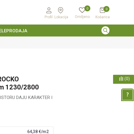
0
0
Omiljeno
Profil
Lokacija
Košarica
ELEPRODAJA
ROCKO
(
0
)
m 1230/2800
OSTORU DAJU KARAKTER I
64,38
€/m2