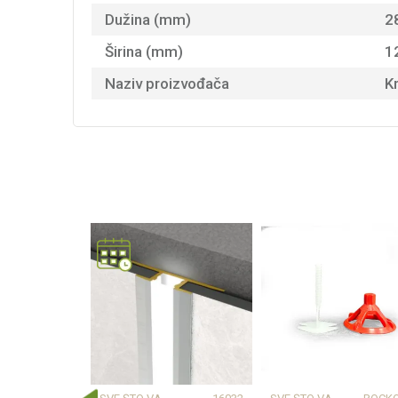
Dužina (mm)
2
Širina (mm)
1
Naziv proizvođača
K