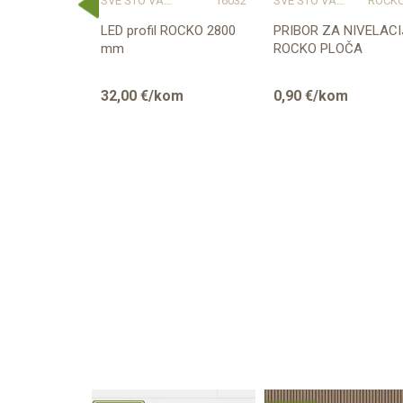
16009
SVE ŠTO VAM TREBA ZA PROFESIONALNU MONTAŽU
16032
SVE ŠTO VAM TREBA ZA PROFESIONALNU MONTAŽU
ROCK
 PROFIL
LED profil ROCKO 2800
PRIBOR ZA NIVELACI
BRNI
mm
ROCKO PLOČA
om
32,00
€/kom
0,90
€/kom