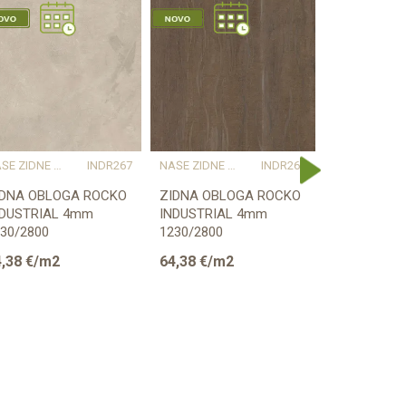
NAŠE ZIDNE OBLOGE PROSTORU DAJU KARAKTER I TOPLINU
INDR267
NAŠE ZIDNE OBLOGE PROSTORU DAJU KARAKTER I TOPLINU
INDR266
NAŠE ZIDNE OBLOGE PROSTORU 
IDNA OBLOGA ROCKO
ZIDNA OBLOGA ROCKO
ZIDNA OBL
NDUSTRIAL 4mm
INDUSTRIAL 4mm
INDUSTRIA
30/2800
1230/2800
1230/2800
,38
€/m2
64,38
€/m2
64,38
€/m