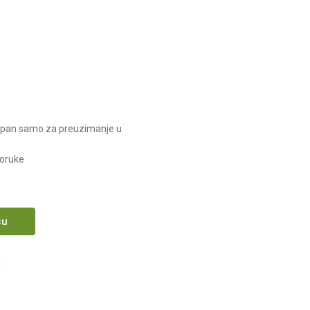
upan samo za preuzimanje u
poruke
cu
a