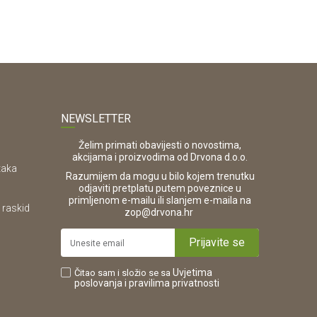
NEWSLETTER
Želim primati obavijesti o novostima,
akcijama i proizvodima od Drvona d.o.o.
taka
Razumijem da mogu u bilo kojem trenutku
odjaviti pretplatu putem poveznice u
primljenom e-mailu ili slanjem e-maila na
 raskid
.
zop@drvona.hr
Prijavite se
Uvjetima
Čitao sam i složio se sa
poslovanja
i pravilima privatnosti