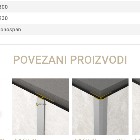
800
230
ronospan
POVEZANI PROIZVODI