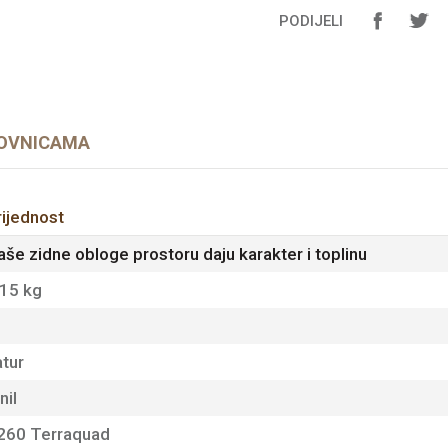
PODIJELI
OVNICAMA
rijednost
aše zidne obloge prostoru daju karakter i toplinu
.15 kg
atur
nil
260 Terraquad