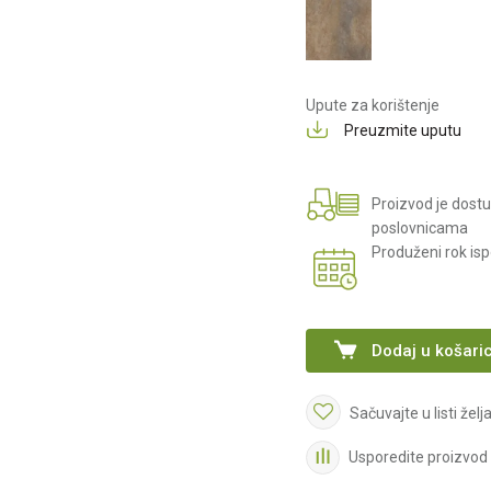
Upute za korištenje
Preuzmite uputu
Proizvod je dost
poslovnicama
Produženi rok is
Dodaj u košari
Sačuvajte u listi želj
Usporedite proizvod