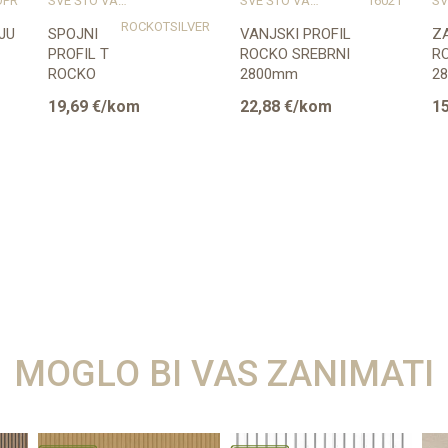
OPR
SVE ŠTO VAM TREBA ZA PROFESIONALNU MONTAŽU
SVE ŠTO VAM TREBA ZA PROFESIONALNU MONTAŽU
16021
ROCKOTSILVER
JU
SPOJNI
VANJSKI PROFIL
ZA
PROFIL T
ROCKO SREBRNI
R
ROCKO
2800mm
2
SREBRNI
19,69
€/kom
22,88
€/kom
15
2800mm
MOGLO BI VAS ZANIMATI