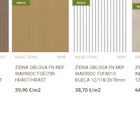
997
NAŠE ZIDNE OBLOGE PROSTORU DAJU KARAKTER I TOPLINU
8998
NAŠE ZIDNE OBLOGE PROSTORU DAJU KARAKTER I TOPLINU
8999
ZIDNA OBLOGA FN MDF
ZIDNA OBLOGA FN MDF
Z
WA090OC FOEI73N
WA030OC FOFA015
I
T
HRAST/HRAST
BIJELA 12/118/2670mm
12
12/118/2670mm
pak=1,89m2
39,90
€/m2
38,70
€/m2
64
pak=1,89m2