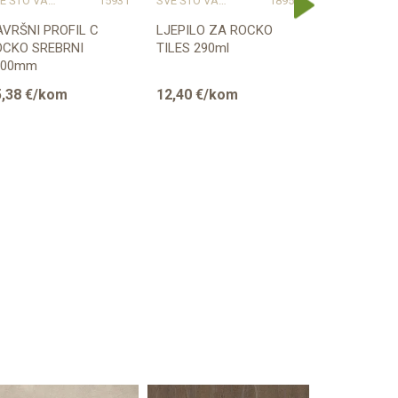
SVE ŠTO VAM TREBA ZA PROFESIONALNU MONTAŽU
15931
SVE ŠTO VAM TREBA ZA PROFESIONALNU MONTAŽU
18958
SVE ŠTO VAM TREBA ZA PROFESIONALNU MONTAŽU
VRŠNI PROFIL C
LJEPILO ZA ROCKO
UNUTARNJI
OCKO SREBRNI
TILES 290ml
ROCKO SRE
800mm
2800mm
,38
€/kom
12,40
€/kom
27,94
€/k