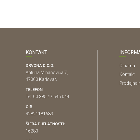
KONTAKT
INFORMA
DRVONA D.O.O.
O nama
Antuna Mihanovića 7,
Kontakt
47000 Karlovac
Prodajna 
TELEFON
Tel: 00 385 47 646 044
OIB:
42821181683
ŠIFRA DJELATNOSTI:
16280