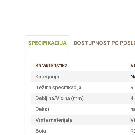
SPECIFIKACIJA
DOSTUPNOST PO POSL
Karakteristika
V
Kategorija
N
Težina specifikacija
9
Debljina/Visina (mm)
4
Dekor
n
Vrsta materijala
Vi
Boja
R