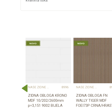
kvaliteta tiska.
Karakteristika
Vr
Kategorija
Naš
Težina specifikacija
10
Vrsta materijala
Pr
Boja
CA
Dužina (mm)
11
Širina (mm)
11
DAJU KARAKTER I TOPLINU
ORGANR255
NAŠE ZIDNE OBLOGE PROSTORU DAJU KARAKTER I TOPLINU
8996
NAŠE ZIDNE OBLOGE PROSTORU DAJU KARAKTER I TOPLINU
8
OGA ROCKO
ZIDNA OBLOGA KRONO
ZIDNA OBLOGA FN
4mm
MDF 10/202/2600mm
WALLY TIGER MDF
p=3,151 9002 BIJELA
FOEI73P CRNA/HRAS
8/180/2670mm