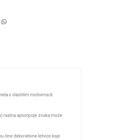
la s vlastitim motivima ili
m) razina apsorpcije zvuka može
nu čine dekorativne letvice koje