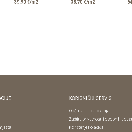
39,90
€/m2
38,70
€/m2
64
pak=1,89m2
CIJE
KORISNIČKI SERVIS
Opći uvjeti poslovanja
Zaštita privatnosti i osobnih poda
mjesta
Korištenje kolačića