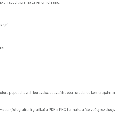
uno prilagoditi prema željenom dizajnu.
izajn)
aja
ostora poput dnevnih boravaka, spavaćih soba i ureda, do komercijalnih int
zual (fotografiju ili grafiku) u PDF ili PNG formatu, u što većoj rezolucij