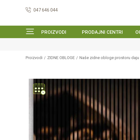
047 646 044
PROIZVODI
PRODAJNI CENTRI
O
SIGURNO ONLINE PLAĆANJE
Proizvodi
ZIDNE OBLOGE
Naše zidne obloge prostoru daju k