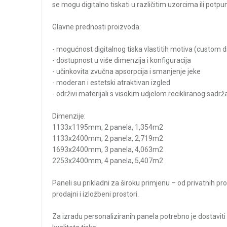
se mogu digitalno tiskati u različitim uzorcima ili potp
Glavne prednosti proizvoda:
- mogućnost digitalnog tiska vlastitih motiva (custom d
- dostupnost u više dimenzija i konfiguracija
- učinkovita zvučna apsorpcija i smanjenje jeke
- moderan i estetski atraktivan izgled
- održivi materijali s visokim udjelom recikliranog sadrž
Dimenzije:
1133x1195mm, 2 panela, 1,354m2
1133x2400mm, 2 panela, 2,719m2
1693x2400mm, 3 panela, 4,063m2
2253x2400mm, 4 panela, 5,407m2
Paneli su prikladni za široku primjenu – od privatnih pr
prodajni i izložbeni prostori.
Za izradu personaliziranih panela potrebno je dostaviti vi