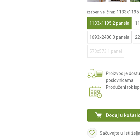
1133x1195 
Izaberi veličinu:
1133x1195 2 panela
11
1693x2400 3 panela
22
573x573 1 panel
Proizvod je dost
poslovnicama
Produženi rok is
Dodaj u košari
Sačuvajte u listi želj