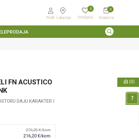
0
0
Omiljeno
Profil
Lokacija
Košarica
ELEPRODAJA
KONTAKT : info@drvona.
LI FN ACUSTICO
(
0
)
INK
OSTORU DAJU KARAKTER I
270,25
€/kom
216,20
€/kom