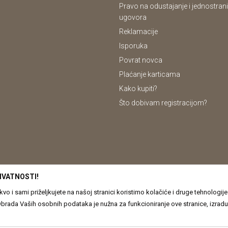
Pravo na odustajanje i jednostrani
ugovora
Reklamacije
Isporuka
Povrat novca
Plaćanje karticama
Kako kupiti?
Što dobivam registracijom?
IVATNOSTI!
o i sami priželjkujete na našoj stranici koristimo kolačiće i druge tehnologi
odataka je nužna za funkcioniranje ove stranice, izradu statističkih i analitičkih izvješća, ali i za
oje obrađujemo kao i o Vašim pravima pročitajte u našim
Pravilima o privatno
u proizvoda, vjernom prikazu slika te samih cijena, ali ne možemo u potpunosti 
em trenutku možete ponovno ažurirati. Ukoliko Vas zanima više kliknite na ˝Sazna