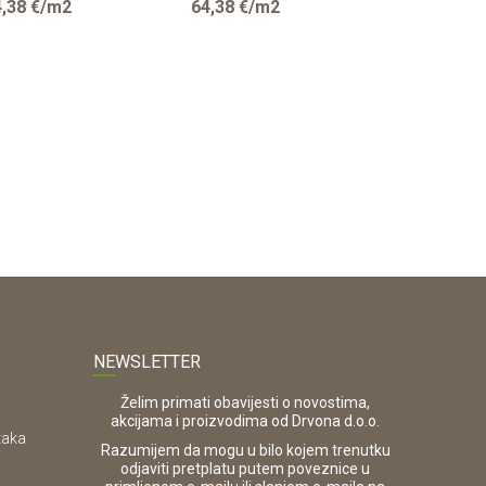
,38
€/m2
64,38
€/m2
64,38
€/m
NEWSLETTER
Želim primati obavijesti o novostima,
akcijama i proizvodima od Drvona d.o.o.
taka
Razumijem da mogu u bilo kojem trenutku
odjaviti pretplatu putem poveznice u