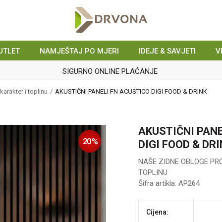
UTLET
NAMJEŠTAJ PO MJERI
IDEJE & SAVJETI
V
arakter i toplinu
AKUSTIČNI PANELI FN ACUSTICO DIGI FOOD & DRINK
AKUSTIČNI PANE
20
%
DIGI FOOD & DR
NAŠE ZIDNE OBLOGE PR
TOPLINU
Šifra artikla:
AP264
Cijena: