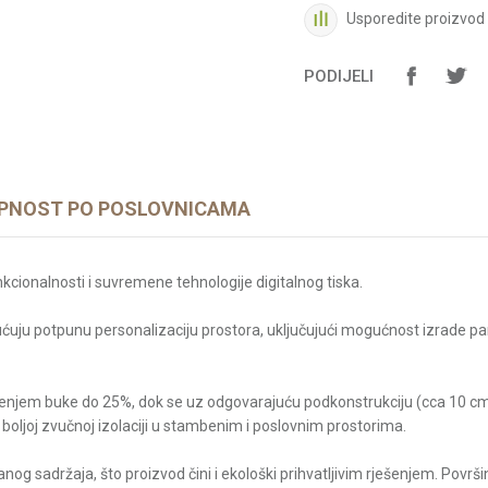
Usporedite proizvod
PODIJELI
PNOST PO POSLOVNICAMA
nkcionalnosti i suvremene tehnologije digitalnog tiska.
ćuju potpunu personalizaciju prostora, uključujući mogućnost izrade pane
njenjem buke do 25%, dok se uz odgovarajuću podkonstrukciju (cca 10 c
boljoj zvučnoj izolaciji u stambenim i poslovnim prostorima.
nog sadržaja, što proizvod čini i ekološki prihvatljivim rješenjem. Površi