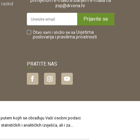
primljenom e-mailu ili slanjem e-maila na
 raskid
.
zop@drvona.hr
Prijavite se
Uvjetima
Čitao sam i složio se sa
poslovanja
i pravilima privatnosti
PRATITE NAS
je putem kojih se obrađuju Vaši osobni podaci.
sti
, a o kolačićima i drugim tehnologijama u
jamčiti točnost svih informacija. Svi
jte više i ažurirajte svoje postavke˝. Privolu