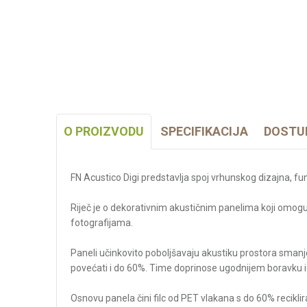
O PROIZVODU
SPECIFIKACIJA
DOSTU
FN Acustico Digi predstavlja spoj vrhunskog dizajna, fu
Riječ je o dekorativnim akustičnim panelima koji omogu
fotografijama.
Paneli učinkovito poboljšavaju akustiku prostora sma
povećati i do 60%. Time doprinose ugodnijem boravku i 
Osnovu panela čini filc od PET vlakana s do 60% reciklira