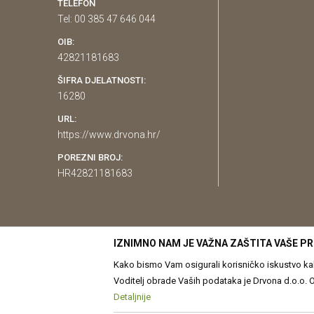
TELEFON
Tel: 00 385 47 646 044
OIB:
42821181683
ŠIFRA DJELATNOSTI:
16280
URL:
https://www.drvona.hr/
POREZNI BROJ:
HR42821181683
IZNIMNO NAM JE VAŽNA ZAŠTITA VAŠE PR
Kako bismo Vam osigurali korisničko iskustvo kakv
Voditelj obrade Vaših podataka je Drvona d.o.o. Obrada Vaših osobnih p
prilagođavanje sadržaja Vama. Više o podacima k
Detaljnije
Nastojimo biti što precizniji u opis
Pravilima o korištenju kolačića
Kolačiće u bilo koj