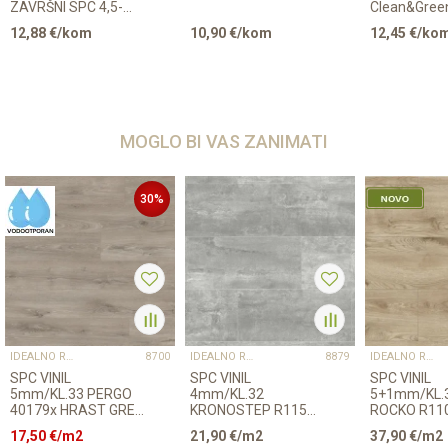
ZAVRŠNI SPC 4,5-
Clean&Gree
5,5mm
Regular LA
12,88
€/kom
10,90
€/kom
12,45
€/ko
500ml
MOGLO BI VAS ZANIMATI
30
%
IDEALNO RJEŠENJE ZA KUHINJE, KUPAONICE I POSLOVNE PROSTORE
IDEALNO RJEŠENJE ZA KUHINJE, KUPAONICE I POSLOVNE PROSTORE
IDEALNO RJEŠENJE ZA KUHINJE, KUPAONICE I POSLOVNE PROSTORE
8700
8879
SPC VINIL
SPC VINIL
SPC VINIL
5mm/KL.33 PERGO
4mm/KL.32
5+1mm/KL.
40179x HRAST GREY
KRONOSTEP R115
ROCKO R110
EIFEL p=1,873m2
RAW IMPERIAL
podlogom, 
17,50
€/m2
21,90
€/m2
37,90
€/m2
p=3,02 m2
m2