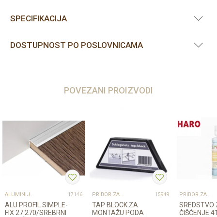
SPECIFIKACIJA
DOSTUPNOST PO POSLOVNICAMA
POVEZANI PROIZVODI
ALUMINIJSKI PROFILI
PRIBOR ZA UGRADNJU PODOVA – SVE NA JEDNOM MJESTU
PRIBOR ZA UGRADNJU PODOVA – SVE NA JEDNOM MJESTU
17146
15949
ALU PROFIL SIMPLE-
TAP BLOCK ZA
SREDSTVO 
FIX 27 270/SREBRNI
MONTAŽU PODA
ČIŠĆENJE 4