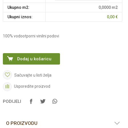
Ukupno m2:
0,0000
m2
Ukupni iznos:
0,00
€
100% vodootporni vinilni podovi
Dodaj u košaricu
Sačuvajte u listi želja
Usporedite proizvod
PODIJELI
O PROIZVODU