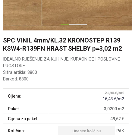
1
2
SPC VINIL 4mm/KL.32 KRONOSTEP R139
KSW4-R139FN HRAST SHELBY p=3,02 m2
IDEALNO RJEŠENJE ZA KUHINJE, KUPAONICE I POSLOVNE
PROSTORE
Šifra artikla:
8800
Barkod:
8800
21,90
€/m2
Cijena:
16,43
€/m2
paket
3,0200
m2
Cijena za paket:
49,62
€
PAK
Količina: