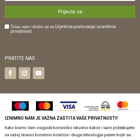
Plaćanje karticama
POREZNI BROJ:
Kako kupiti?
HR42821181683
Prijavite se
Što dobivam registracijom?
Čitao sam i složio se sa
Uvjetima poslovanja
i pravilima
privatnosti
PRATITE NAS
IZNIMNO NAM JE VAŽNA ZAŠTITA VAŠE PRIVATNOSTI!
Kako bismo Vam osigurali korisničko iskustvo kakvo i sami priželjkujete
na našoj stranici koristimo kolačiće i druge tehnologije putem kojih se