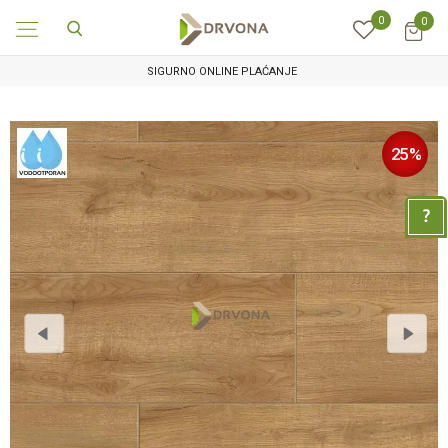
0
0
SIGURNO ONLINE PLAĆANJE
25
%