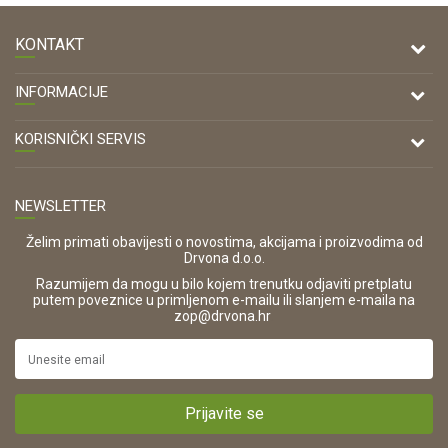
KONTAKT
DRVONA D.O.O.
INFORMACIJE
Antuna Mihanovića 7,
47000 Karlovac
O nama
KORISNIČKI SERVIS
Kontakt
TELEFON
Opći uvjeti poslovanja
Tel: 00 385 47 646 044
Prodajna mjesta
NEWSLETTER
Zaštita privatnosti i osobnih podataka
OIB:
Korištenje kolačića
42821181683
Želim primati obavijesti o novostima, akcijama i proizvodima od
Drvona d.o.o.
Pravo na odustajanje i jednostrani raskid ugovora
ŠIFRA DJELATNOSTI:
Razumijem da mogu u bilo kojem trenutku odjaviti pretplatu
Reklamacije
16280
putem poveznice u primljenom e-mailu ili slanjem e-maila na
.
zop@drvona.hr
Isporuka
URL:
Povrat novca
https://www.drvona.hr/
Plaćanje karticama
POREZNI BROJ:
Kako kupiti?
HR42821181683
Prijavite se
Što dobivam registracijom?