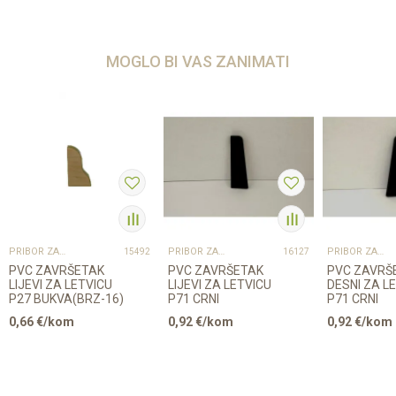
MOGLO BI VAS ZANIMATI
PRIBOR ZA UGRADNJU PODOVA – SVE NA JEDNOM MJESTU
PRIBOR ZA UGRADNJU PODOVA – SVE NA JEDNOM MJESTU
PRIBOR ZA UGRADNJU PODOVA – SVE NA JEDNOM MJESTU
15492
16127
PVC ZAVRŠETAK
PVC ZAVRŠETAK
PVC ZAVRŠ
LIJEVI ZA LETVICU
LIJEVI ZA LETVICU
DESNI ZA L
P27 BUKVA(BRZ-16)
P71 CRNI
P71 CRNI
0,66
€/kom
0,92
€/kom
0,92
€/kom