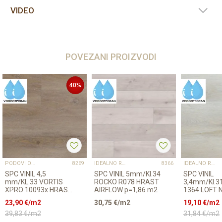
VIDEO
POVEZANI PROIZVODI
40
%
PODOVI OUTLET
IDEALNO RJEŠENJE ZA KUHINJE, KUPAONICE I POSLOVNE PROSTORE
IDEALNO RJEŠENJE ZA KUHINJE, KUPAONICE I POSLOVNE PROSTORE
8269
8366
SPC VINIL 4,5
SPC VINIL 5mm/Kl.34
SPC VINIL
mm/KL.33 VORTIS
ROCKO R078 HRAST
3,4mm/Kl.31
XPRO 10093x HRAST
AIRFLOW p=1,86 m2
1364 LOFT
BERN, RASPOLOŽIVO
p=2,564m2
23,90
€/m2
30,75
€/m2
19,10
€/m2
7,264 m2
39,83
€/m2
31,84
€/m2