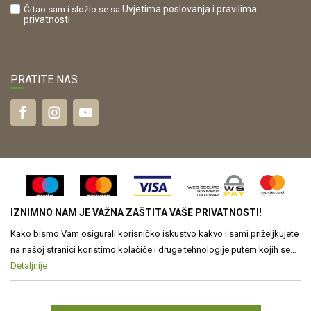
Čitao sam i složio se sa
Uvjetima poslovanja
i pravilima
privatnosti
PRATITE NAS
IZNIMNO NAM JE VAŽNA ZAŠTITA VAŠE PRIVATNOSTI!
Kako bismo Vam osigurali korisničko iskustvo kakvo i sami priželjkujete
na našoj stranici koristimo kolačiće i druge tehnologije putem kojih se
obrađuju Vaši osobni podaci. Voditelj obrade Vaših podataka je Drvona
Detaljnije
Nastojimo biti što precizniji u opisu proizvoda, vjernom prikazu slika te
samih cijena, ali ne možemo u potpunosti jamčiti točnost svih
d.o.o. Obrada Vaših osobnih podataka je nužna za funkcioniranje ove
informacija. Svi proizvodi prikazani na web stranici www.drvona.hr su
stranice, izradu statističkih i analitičkih izvješća, ali i za prilagođavanje
dio naše ponude, no to ne znači da su uvijek dostupni u svakom