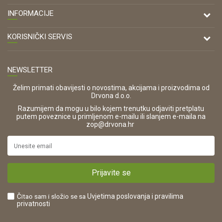
DRVONA D.O.O.
INFORMACIJE
Antuna Mihanovića 7,
47000 Karlovac
O nama
KORISNIČKI SERVIS
Kontakt
TELEFON
Opći uvjeti poslovanja
Tel: 00 385 47 646 044
Prodajna mjesta
NEWSLETTER
Zaštita privatnosti i osobnih podataka
OIB:
Korištenje kolačića
42821181683
Želim primati obavijesti o novostima, akcijama i proizvodima od
Drvona d.o.o.
Pravo na odustajanje i jednostrani raskid ugovora
ŠIFRA DJELATNOSTI:
Razumijem da mogu u bilo kojem trenutku odjaviti pretplatu
Reklamacije
16280
putem poveznice u primljenom e-mailu ili slanjem e-maila na
.
zop@drvona.hr
Isporuka
URL:
Povrat novca
https://www.drvona.hr/
Plaćanje karticama
POREZNI BROJ:
Kako kupiti?
HR42821181683
Prijavite se
Što dobivam registracijom?
Čitao sam i složio se sa
Uvjetima poslovanja
i pravilima
privatnosti