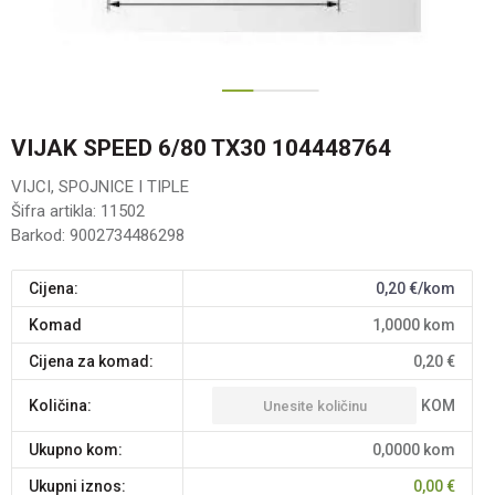
1
2
VIJAK SPEED 6/80 TX30 104448764
VIJCI, SPOJNICE I TIPLE
Šifra artikla:
11502
Barkod:
9002734486298
Cijena:
0,20
€/kom
komad
1,0000
kom
Cijena za komad:
0,20
€
KOM
Količina:
Ukupno kom:
0,0000
kom
Ukupni iznos:
0,00
€