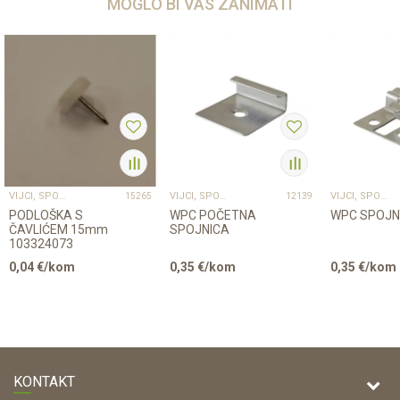
MOGLO BI VAS ZANIMATI
VIJCI, SPOJNICE I TIPLE
VIJCI, SPOJNICE I TIPLE
VIJCI, SPOJNICE I TIPLE
15265
12139
PODLOŠKA S
WPC POČETNA
WPC SPOJN
ČAVLIĆEM 15mm
SPOJNICA
103324073
0,04
€/kom
0,35
€/kom
0,35
€/kom
KONTAKT