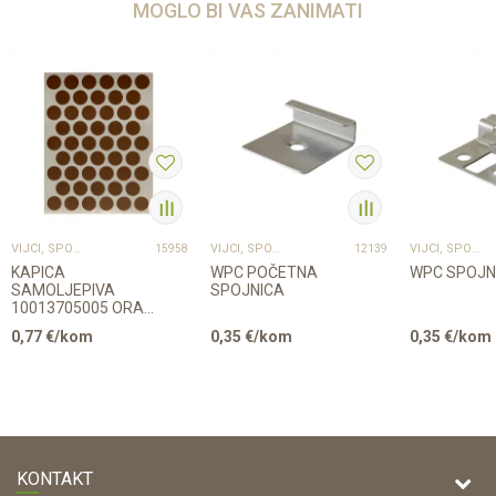
MOGLO BI VAS ZANIMATI
VIJCI, SPOJNICE I TIPLE
VIJCI, SPOJNICE I TIPLE
VIJCI, SPOJNICE I TIPLE
15958
12139
KAPICA
WPC POČETNA
WPC SPOJN
SAMOLJEPIVA
SPOJNICA
10013705005 ORAH
50kom/list
0,77
€/kom
0,35
€/kom
0,35
€/kom
KONTAKT