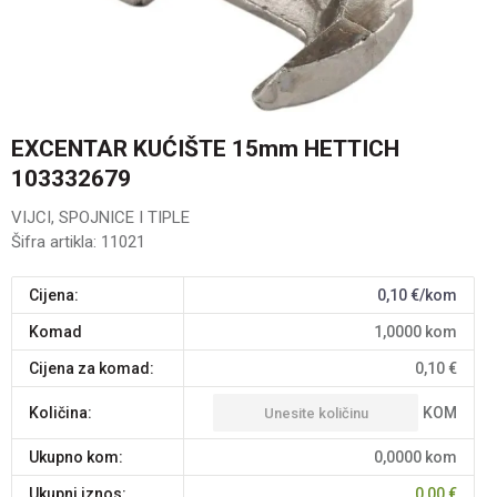
EXCENTAR KUĆIŠTE 15mm HETTICH
103332679
VIJCI, SPOJNICE I TIPLE
Šifra artikla:
11021
Cijena:
0,10
€/kom
komad
1,0000
kom
Cijena za komad:
0,10
€
KOM
Količina:
Ukupno kom:
0,0000
kom
Ukupni iznos:
0,00
€