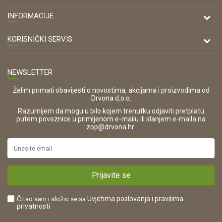
DRVONA D.O.O.
INFORMACIJE
Antuna Mihanovića 7,
47000 Karlovac
O nama
KORISNIČKI SERVIS
Kontakt
TELEFON
Opći uvjeti poslovanja
Tel: 00 385 47 646 044
Prodajna mjesta
NEWSLETTER
Zaštita privatnosti i osobnih podataka
OIB:
Korištenje kolačića
42821181683
Želim primati obavijesti o novostima, akcijama i proizvodima od
Drvona d.o.o.
Pravo na odustajanje i jednostrani raskid ugovora
ŠIFRA DJELATNOSTI:
Razumijem da mogu u bilo kojem trenutku odjaviti pretplatu
Reklamacije
16280
putem poveznice u primljenom e-mailu ili slanjem e-maila na
.
zop@drvona.hr
Isporuka
URL:
Povrat novca
https://www.drvona.hr/
Plaćanje karticama
POREZNI BROJ:
Kako kupiti?
HR42821181683
Prijavite se
Što dobivam registracijom?
Čitao sam i složio se sa
Uvjetima poslovanja
i pravilima
privatnosti