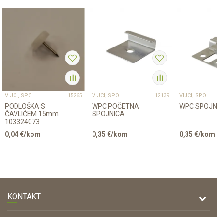
VIJCI, SPOJNICE I TIPLE
VIJCI, SPOJNICE I TIPLE
VIJCI, SPOJNICE I TIPLE
15265
12139
PODLOŠKA S
WPC POČETNA
WPC SPOJN
ČAVLIĆEM 15mm
SPOJNICA
103324073
0,04
€/kom
0,35
€/kom
0,35
€/kom
KONTAKT
DRVONA D.O.O.