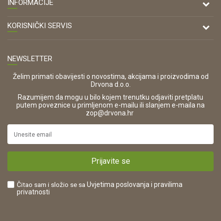
INFORMACIJE
Antuna Mihanovića 7,
47000 Karlovac
O nama
KORISNIČKI SERVIS
Kontakt
TELEFON
Opći uvjeti poslovanja
Tel: 00 385 47 646 044
Prodajna mjesta
NEWSLETTER
Zaštita privatnosti i osobnih podataka
OIB:
Korištenje kolačića
42821181683
Želim primati obavijesti o novostima, akcijama i proizvodima od
Drvona d.o.o.
Pravo na odustajanje i jednostrani raskid ugovora
ŠIFRA DJELATNOSTI:
Razumijem da mogu u bilo kojem trenutku odjaviti pretplatu
Reklamacije
16280
putem poveznice u primljenom e-mailu ili slanjem e-maila na
.
zop@drvona.hr
Isporuka
URL:
Povrat novca
https://www.drvona.hr/
Plaćanje karticama
POREZNI BROJ:
Kako kupiti?
HR42821181683
Prijavite se
Što dobivam registracijom?
Čitao sam i složio se sa
Uvjetima poslovanja
i pravilima
privatnosti