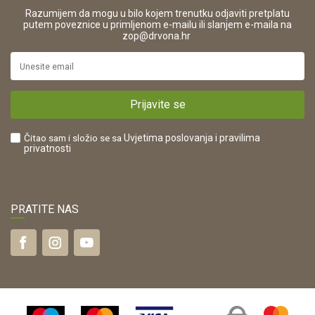
Pravo na odustajanje i jednostrani raskid ugovora
ŠIFRA DJELATNOSTI:
Razumijem da mogu u bilo kojem trenutku odjaviti pretplatu
Reklamacije
16280
putem poveznice u primljenom e-mailu ili slanjem e-maila na
.
zop@drvona.hr
Isporuka
URL:
Povrat novca
https://www.drvona.hr/
Plaćanje karticama
POREZNI BROJ:
Kako kupiti?
HR42821181683
Prijavite se
Što dobivam registracijom?
Čitao sam i složio se sa
Uvjetima poslovanja
i pravilima
privatnosti
PRATITE NAS