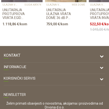
ULAZNA VRATA
ULAZNA VRATA
ULAZNA VRATA
EGIDA.KAT474
WEB.DOME
UNUTARNJA
UNUTARNJA
UNUTARNJ
PROTUPROVALNA
ULAZNA VRATA
PROTUPRO
VRATA EGIDA
DOME 36 dB PO
VRATA INV
PO NARUDŽBI
NARUDŽBI 80-
EGIDA 637 
1.118,86
€/kom
759,00
€/kom
522,50
€/k
S
90cm WEB
OŠTEĆENO
DOVRATNIKOM
1.045,00
€/
80-90cm
KONTAKT
DRVONA D.O.O.
INFORMACIJE
Antuna Mihanovića 7,
47000 Karlovac
O nama
KORISNIČKI SERVIS
Kontakt
TELEFON
Opći uvjeti poslovanja
Tel: 00 385 47 646 044
Prodajna mjesta
NEWSLETTER
Zaštita privatnosti i osobnih podataka
OIB:
Korištenje kolačića
42821181683
Želim primati obavijesti o novostima, akcijama i proizvodima od
Drvona d.o.o.