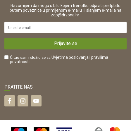
Pravo na odustajanje i jednostrani raskid ugovora
ŠIFRA DJELATNOSTI:
Razumijem da mogu u bilo kojem trenutku odjaviti pretplatu
Reklamacije
16280
putem poveznice u primljenom e-mailu ili slanjem e-maila na
.
zop@drvona.hr
Isporuka
URL:
Povrat novca
https://www.drvona.hr/
Plaćanje karticama
POREZNI BROJ:
Kako kupiti?
HR42821181683
Prijavite se
Što dobivam registracijom?
Čitao sam i složio se sa
Uvjetima poslovanja
i pravilima
privatnosti
PRATITE NAS