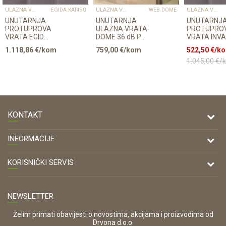
ULAZNA VRATA
ULAZNA VRATA
ULAZNA VRATA
EGIDA.KAT490
WEB.DOME
UNUTARNJA
UNUTARNJA
UNUTARNJ
PROTUPROVALNA
ULAZNA VRATA
PROTUPRO
VRATA EGIDA
DOME 36 dB PO
VRATA INV
PO NARUDŽBI
NARUDŽBI 80-
EGIDA 637 
1.118,86
€/kom
759,00
€/kom
522,50
€/k
S
90cm WEB
OŠTEĆENO
DOVRATNIKOM
1.045,00
€/
80-90cm
KONTAKT
DRVONA D.O.O.
INFORMACIJE
Antuna Mihanovića 7,
47000 Karlovac
O nama
KORISNIČKI SERVIS
Kontakt
TELEFON
Opći uvjeti poslovanja
Tel: 00 385 47 646 044
Prodajna mjesta
NEWSLETTER
Zaštita privatnosti i osobnih podataka
OIB:
Korištenje kolačića
42821181683
Želim primati obavijesti o novostima, akcijama i proizvodima od
Drvona d.o.o.