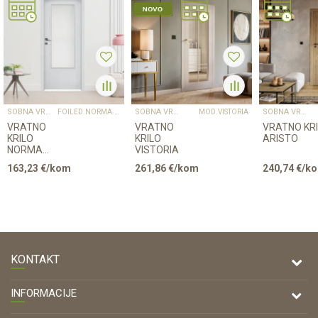
SOBNA VRATA
SOBNA VRATA
SOBNA VRATA
FOILED.NORMA.DECOR4
MOD.VISTORIA
VRATNO
VRATNO
VRATNO KR
KRILO
KRILO
ARISTO
NORMA
VISTORIA
DECOR 4
163,23
€/kom
261,86
€/kom
240,74
€/k
KONTAKT
DRVONA D.O.O.
INFORMACIJE
Antuna Mihanovića 7,