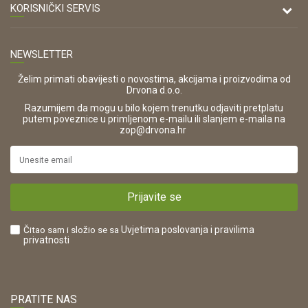
47000 Karlovac
O nama
KORISNIČKI SERVIS
Kontakt
TELEFON
Opći uvjeti poslovanja
Tel: 00 385 47 646 044
Prodajna mjesta
NEWSLETTER
Zaštita privatnosti i osobnih podataka
OIB:
Korištenje kolačića
42821181683
Želim primati obavijesti o novostima, akcijama i proizvodima od
Drvona d.o.o.
Pravo na odustajanje i jednostrani raskid ugovora
ŠIFRA DJELATNOSTI:
Razumijem da mogu u bilo kojem trenutku odjaviti pretplatu
Reklamacije
16280
putem poveznice u primljenom e-mailu ili slanjem e-maila na
.
zop@drvona.hr
Isporuka
URL:
Povrat novca
https://www.drvona.hr/
Plaćanje karticama
POREZNI BROJ:
Kako kupiti?
HR42821181683
Prijavite se
Što dobivam registracijom?
Čitao sam i složio se sa
Uvjetima poslovanja
i pravilima
privatnosti
PRATITE NAS