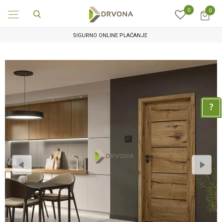
0
0
SIGURNO ONLINE PLAĆANJE