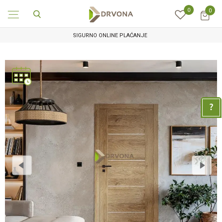
0
0
SIGURNO ONLINE PLAĆANJE