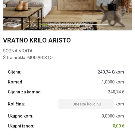
1
2
3
4
5
6
7
VRATNO KRILO ARISTO
SOBNA VRATA
Šifra artikla:
MOD.ARISTO
Cijena:
240,74
€/kom
komad
1,0000
kom
Cijena za komad:
240,74
€
kom
Količina:
Ukupno kom:
0,0000
kom
Ukupni iznos:
0,00
€