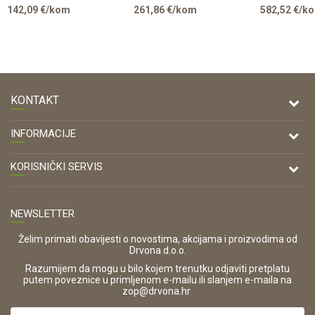
DECOR 3
AMBER
142,09
€/kom
261,86
€/kom
582,52
€/k
KONTAKT
DRVONA D.O.O.
INFORMACIJE
Antuna Mihanovića 7,
47000 Karlovac
O nama
KORISNIČKI SERVIS
Kontakt
TELEFON
Opći uvjeti poslovanja
Tel: 00 385 47 646 044
Prodajna mjesta
NEWSLETTER
Zaštita privatnosti i osobnih podataka
OIB:
Korištenje kolačića
42821181683
Želim primati obavijesti o novostima, akcijama i proizvodima od
Drvona d.o.o.
Pravo na odustajanje i jednostrani raskid ugovora
ŠIFRA DJELATNOSTI:
Razumijem da mogu u bilo kojem trenutku odjaviti pretplatu
Reklamacije
16280
putem poveznice u primljenom e-mailu ili slanjem e-maila na
.
zop@drvona.hr
Isporuka
URL:
Povrat novca