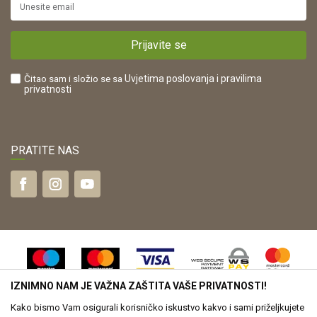
https://www.drvona.hr/
Plaćanje karticama
POREZNI BROJ:
Kako kupiti?
HR42821181683
Prijavite se
Što dobivam registracijom?
Čitao sam i složio se sa
Uvjetima poslovanja
i pravilima
privatnosti
PRATITE NAS
IZNIMNO NAM JE VAŽNA ZAŠTITA VAŠE PRIVATNOSTI!
Kako bismo Vam osigurali korisničko iskustvo kakvo i sami priželjkujete