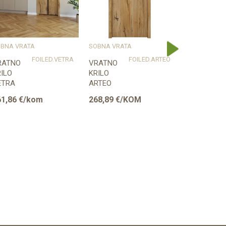
BNA VRATA
SOBNA VRATA
SOBNA VRAT
FOILED.VETRA
FOILED.ARTEO
RATNO
VRATNO
VRATNO
ILO
KRILO
KRILO
ETRA
ARTEO
DECORATO
61,86
€/kom
268,89
€/KOM
198,47
€/