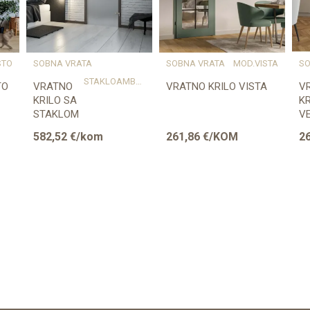
STO
SOBNA VRATA
SOBNA VRATA
MOD.VISTA
SO
STAKLOAMBER
TO
VRATNO
VRATNO KRILO VISTA
V
KRILO SA
KR
STAKLOM
V
AMBER
582,52
€/kom
261,86
€/KOM
2
Provjerite dostupnost