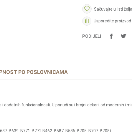
Sačuvajte u listi želj
Usporedite proizvod
PODIJELI
PNOST PO POSLOVNICAMA
 dodatnih funkcionalnosti. U ponudi su i brojni dekori, od modernih i mi
 B637, B639, B771, B772,B462, B587, B586, B705, B707, B708)