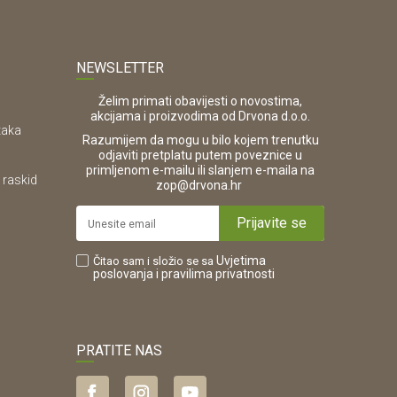
NEWSLETTER
Želim primati obavijesti o novostima,
akcijama i proizvodima od Drvona d.o.o.
taka
Razumijem da mogu u bilo kojem trenutku
odjaviti pretplatu putem poveznice u
primljenom e-mailu ili slanjem e-maila na
 raskid
.
zop@drvona.hr
Prijavite se
Uvjetima
Čitao sam i složio se sa
poslovanja
i pravilima privatnosti
PRATITE NAS