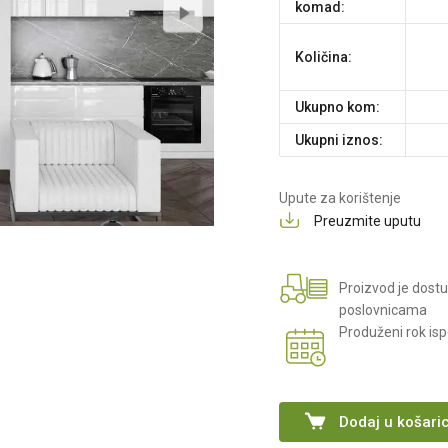
komad:
Količina:
Ukupno kom:
Ukupni iznos:
Upute za korištenje
Preuzmite uputu
Proizvod je dost
poslovnicama
Produženi rok is
Dodaj u košari