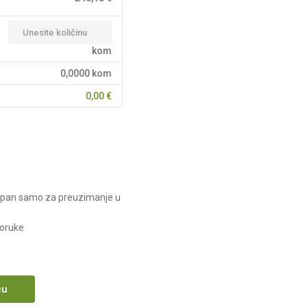
kom
0,0000
kom
0,00
€
upan samo za preuzimanje u
poruke
cu