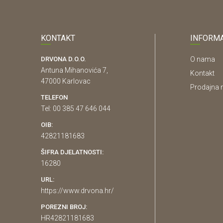
KONTAKT
INFORMA
DRVONA D.O.O.
O nama
Antuna Mihanovića 7,
Kontakt
47000 Karlovac
Prodajna 
TELEFON
Tel: 00 385 47 646 044
OIB:
42821181683
ŠIFRA DJELATNOSTI:
16280
URL:
https://www.drvona.hr/
POREZNI BROJ:
HR42821181683