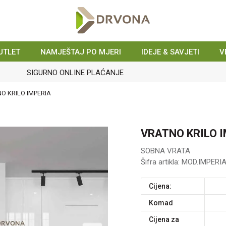
UTLET
NAMJEŠTAJ PO MJERI
IDEJE & SAVJETI
V
KONTAKT : info@drvona.hr i 047/ 646 - 044
O KRILO IMPERIA
VRATNO KRILO 
SOBNA VRATA
Šifra artikla:
MOD.IMPERI
Cijena:
komad
Cijena za