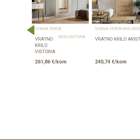
A
SOBNA VRATA
SOBNA VRATA
MOD.ARI
FOILED.NORMA.DECOR4
MOD.VISTORIA
VRATNO
VRATNO KRILO ARIS
KRILO
VISTORIA
kom
261,86
€/kom
240,74
€/kom