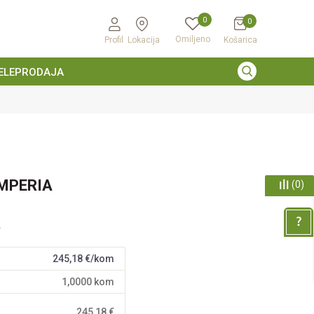
0
0
Omiljeno
Profil
Lokacija
Košarica
ELEPRODAJA
IMPERIA
(
0
)
A
245,18
€/kom
1,0000
kom
245,18
€