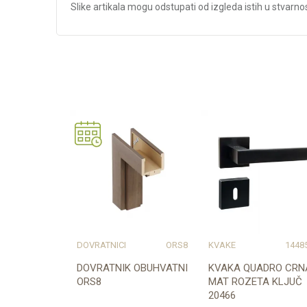
Slike artikala mogu odstupati od izgleda istih u stvarnos
Karakteristika
Kategorija
Težina specifikacija
Naziv proizvođača
DOVRATNICI
ORS8
KVAKE
1448
DOVRATNIK OBUHVATNI
KVAKA QUADRO CRN
ORS8
MAT ROZETA KLJUČ
20466