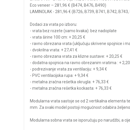
Eco veneer – 281,96 € (B474, B476, B490)
LAMINOLAK - 281,96 € (B726, B739, B741, B742, B743,
Dodaci za vrata po izboru:
- vrata bez rozete (samo kvaka): bez nadoplate
- vrata širine 100 cm: + 20,25 €
- ravno obrezana vrata (uključuju skrivene spojnice i m
- dvokrilna vrata: + 27,41 €
- ravno obrezana vrata za klizne sustave: + 20,25 €
- dodatna spojnica na ravno obrezanim vratima : + 2,20
- podrezivanje vrata za ventilaciju: + 9,34 €
- PVC ventilacijska rupa: + 9,34 €
- metalna zračna rešetka okrugla: + 76,33 €
- metalna zračna rešetka kockasta: + 76,33 €
Modularna vrata sastoje se od 2 vertikalna elementa te 
mm. Za svaki model postoji mogućnost odabira željeno
Modularna sobna vrata se isporučuju po narudžbi, a cij