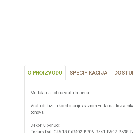
O PROIZVODU
SPECIFIKACIJA
DOSTU
Modularna sobna vrata Imperia
Vrata dolaze u kombinaciji s raznim vrstama dovratnika i
tonova.
Dekori u ponudi:
Enduro foil - 245,18 € (B402, B706, B541, B597, B598,