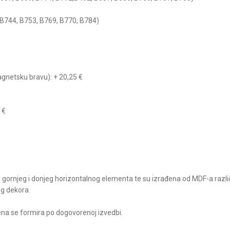
 B744, B753, B769, B770, B784)
agnetsku bravu): + 20,25 €
 €
gornjeg i donjeg horizontalnog elementa te su izrađena od MDF-a različiti
g dekora.
ena se formira po dogovorenoj izvedbi.