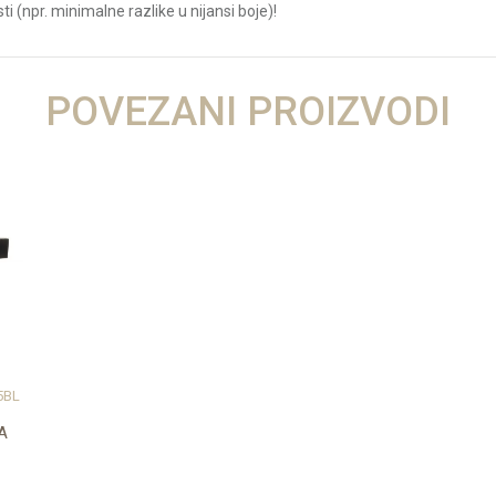
ti (npr. minimalne razlike u nijansi boje)!
Vrijednost
POVEZANI PROIZVODI
SOBNA VRATA
20 kg
INVADO Sp.z.o.o.
5BL
A