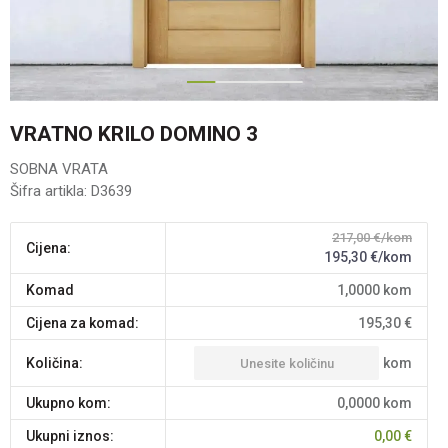
1
2
3
VRATNO KRILO DOMINO 3
SOBNA VRATA
Šifra artikla:
D3639
217,00
€/kom
Cijena:
195,30
€/kom
komad
1,0000
kom
Cijena za komad:
195,30
€
kom
Količina:
Ukupno kom:
0,0000
kom
Ukupni iznos:
0,00
€