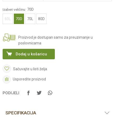
70D
Izaberi veličinu:
60L
70D
70L
80D
Proizvod je dostupan samo za preuzimanje u
poslovnicama
Dodaj u košaricu
Sačuvajte u listi želja
Usporedite proizvod
PODIJELI
SPECIFIKACIJA