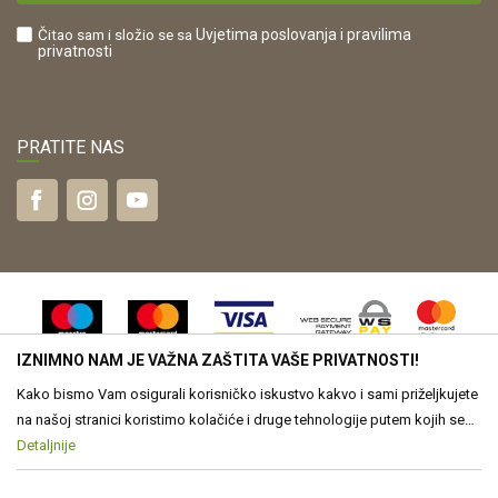
Što dobivam registracijom?
Čitao sam i složio se sa
Uvjetima poslovanja
i pravilima
privatnosti
PRATITE NAS
IZNIMNO NAM JE VAŽNA ZAŠTITA VAŠE PRIVATNOSTI!
Kako bismo Vam osigurali korisničko iskustvo kakvo i sami priželjkujete
na našoj stranici koristimo kolačiće i druge tehnologije putem kojih se
obrađuju Vaši osobni podaci. Voditelj obrade Vaših podataka je Drvona
Detaljnije
Nastojimo biti što precizniji u opisu proizvoda, vjernom prikazu slika te
samih cijena, ali ne možemo u potpunosti jamčiti točnost svih
d.o.o. Obrada Vaših osobnih podataka je nužna za funkcioniranje ove
informacija. Svi proizvodi prikazani na web stranici www.drvona.hr su
stranice, izradu statističkih i analitičkih izvješća, ali i za prilagođavanje