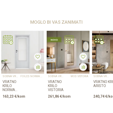
MOGLO BI VAS ZANIMATI
SOBNA VRATA
SOBNA VRATA
SOBNA VRATA
FOILED.NORMA.DECOR4
MOD.VISTORIA
VRATNO
VRATNO
VRATNO KR
KRILO
KRILO
ARISTO
NORMA
VISTORIA
DECOR 4
163,23
€/kom
261,86
€/kom
240,74
€/k