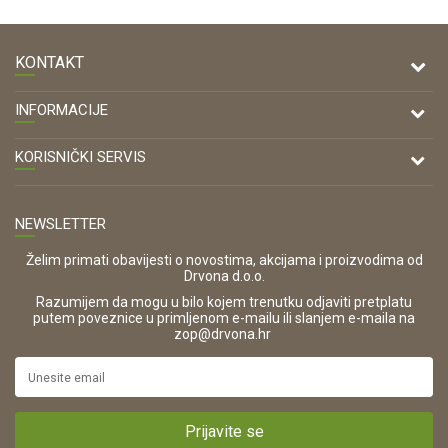
KONTAKT
DRVONA D.O.O.
INFORMACIJE
Antuna Mihanovića 7,
47000 Karlovac
O nama
KORISNIČKI SERVIS
Kontakt
TELEFON
Opći uvjeti poslovanja
Tel: 00 385 47 646 044
Prodajna mjesta
NEWSLETTER
Zaštita privatnosti i osobnih podataka
OIB:
Korištenje kolačića
42821181683
Želim primati obavijesti o novostima, akcijama i proizvodima od
Drvona d.o.o.
Pravo na odustajanje i jednostrani raskid ugovora
ŠIFRA DJELATNOSTI:
Razumijem da mogu u bilo kojem trenutku odjaviti pretplatu
Reklamacije
16280
putem poveznice u primljenom e-mailu ili slanjem e-maila na
.
zop@drvona.hr
Isporuka
URL:
Povrat novca
https://www.drvona.hr/
Plaćanje karticama
POREZNI BROJ:
Kako kupiti?
HR42821181683
Prijavite se