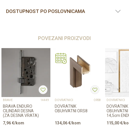
DOSTUPNOST PO POSLOVNICAMA
POVEZANI PROIZVODI
BRAVE
DOVRATNICI
DOVRATNICI
14449
ORS8
BRAVA ENDURO
DOVRATNIK
DOVRATNIK
CILINDAR DESNA
OBUHVATNI ORS8
OBUHVATNI 
(ZA DESNA VRATA)
14,5cm EN
7,96
€/kom
134,06
€/kom
115,00
€/k