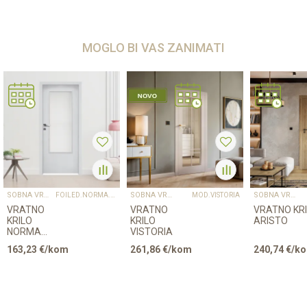
MOGLO BI VAS ZANIMATI
SOBNA VRATA
SOBNA VRATA
SOBNA VRATA
FOILED.NORMA.DECOR4
MOD.VISTORIA
VRATNO
VRATNO
VRATNO KR
KRILO
KRILO
ARISTO
NORMA
VISTORIA
DECOR 4
163,23
€/kom
261,86
€/kom
240,74
€/k