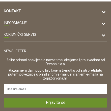
KONTAKT
DRVONA D.O.O.
INFORMACIJE
Antuna Mihanovića 7,
47000 Karlovac
O nama
KORISNIČKI SERVIS
Kontakt
TELEFON
Opći uvjeti poslovanja
Tel: 00 385 47 646 044
Prodajna mjesta
NEWSLETTER
Zaštita privatnosti i osobnih podataka
OIB:
Korištenje kolačića
42821181683
Želim primati obavijesti o novostima, akcijama i proizvodima od
Drvona d.o.o.
Pravo na odustajanje i jednostrani raskid ugovora
ŠIFRA DJELATNOSTI:
Razumijem da mogu u bilo kojem trenutku odjaviti pretplatu
Reklamacije
16280
putem poveznice u primljenom e-mailu ili slanjem e-maila na
.
zop@drvona.hr
Isporuka
URL:
Povrat novca
https://www.drvona.hr/
Plaćanje karticama
POREZNI BROJ:
Kako kupiti?
HR42821181683
Prijavite se
Što dobivam registracijom?