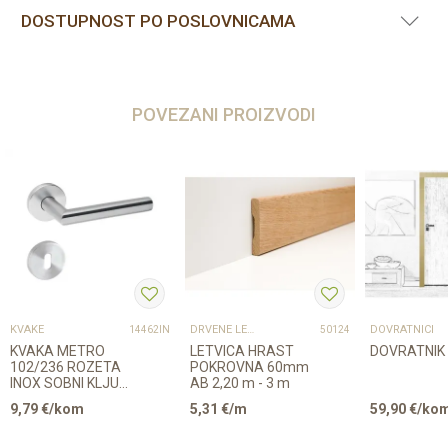
DOSTUPNOST PO POSLOVNICAMA
POVEZANI PROIZVODI
KVAKE
DRVENE LETVICE I PROFILI
DOVRATNICI
14462IN
50124
KVAKA METRO
LETVICA HRAST
DOVRATNIK 
102/236 ROZETA
POKROVNA 60mm
INOX SOBNI KLJUČ
AB 2,20 m - 3 m
16273
9,79
€/kom
5,31
€/m
59,90
€/ko