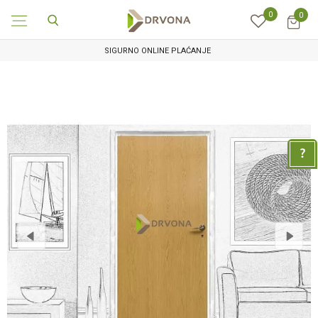
0
0
SIGURNO ONLINE PLAĆANJE