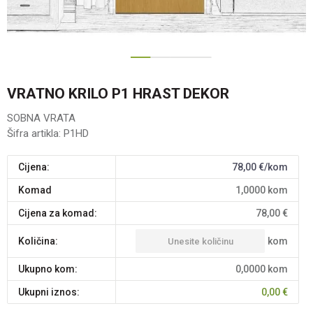
1
2
3
VRATNO KRILO P1 HRAST DEKOR
SOBNA VRATA
Šifra artikla:
P1HD
Cijena:
78,00
€/kom
komad
1,0000
kom
Cijena za komad:
78,00
€
kom
Količina:
Ukupno kom:
0,0000
kom
Ukupni iznos:
0,00
€