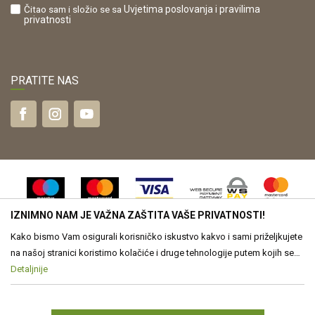
Čitao sam i složio se sa
Uvjetima poslovanja
i pravilima
privatnosti
PRATITE NAS
IZNIMNO NAM JE VAŽNA ZAŠTITA VAŠE PRIVATNOSTI!
Kako bismo Vam osigurali korisničko iskustvo kakvo i sami priželjkujete
na našoj stranici koristimo kolačiće i druge tehnologije putem kojih se
obrađuju Vaši osobni podaci. Voditelj obrade Vaših podataka je Drvona
Detaljnije
Nastojimo biti što precizniji u opisu proizvoda, vjernom prikazu slika te
samih cijena, ali ne možemo u potpunosti jamčiti točnost svih
d.o.o. Obrada Vaših osobnih podataka je nužna za funkcioniranje ove
informacija. Svi proizvodi prikazani na web stranici www.drvona.hr su
stranice, izradu statističkih i analitičkih izvješća, ali i za prilagođavanje
dio naše ponude, no to ne znači da su uvijek dostupni u svakom