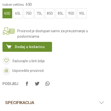
65D
Izaberi veličinu:
65D
65L
75D
75L
85D
85L
95D
95L
Proizvod je dostupan samo za preuzimanje u
poslovnicama
Dodaj u košaricu
Sačuvajte u listi želja
Usporedite proizvod
PODIJELI
SPECIFIKACIJA