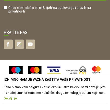
Što dobivam registracijom?
Čitao sam i složio se sa
Uvjetima poslovanja
i pravilima
privatnosti
PRATITE NAS
IZNIMNO NAM JE VAŽNA ZAŠTITA VAŠE PRIVATNOSTI!
Kako bismo Vam osigurali korisničko iskustvo kakvo i sami priželjkujete
na našoj stranici koristimo kolačiće i druge tehnologije putem kojih se
obrađuju Vaši osobni podaci. Voditelj obrade Vaših podataka je Drvona
Detaljnije
Nastojimo biti što precizniji u opisu proizvoda, vjernom prikazu slika te
samih cijena, ali ne možemo u potpunosti jamčiti točnost svih
d.o.o. Obrada Vaših osobnih podataka je nužna za funkcioniranje ove
informacija. Svi proizvodi prikazani na web stranici www.drvona.hr su
stranice, izradu statističkih i analitičkih izvješća, ali i za prilagođavanje