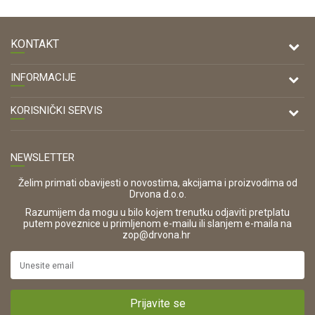
KONTAKT
DRVONA D.O.O.
INFORMACIJE
Antuna Mihanovića 7,
47000 Karlovac
O nama
KORISNIČKI SERVIS
Kontakt
TELEFON
Opći uvjeti poslovanja
Tel: 00 385 47 646 044
Prodajna mjesta
NEWSLETTER
Zaštita privatnosti i osobnih podataka
OIB:
Korištenje kolačića
42821181683
Želim primati obavijesti o novostima, akcijama i proizvodima od
Drvona d.o.o.
Pravo na odustajanje i jednostrani raskid ugovora
ŠIFRA DJELATNOSTI:
Razumijem da mogu u bilo kojem trenutku odjaviti pretplatu
Reklamacije
16280
putem poveznice u primljenom e-mailu ili slanjem e-maila na
.
zop@drvona.hr
Isporuka
URL:
Povrat novca
https://www.drvona.hr/
Plaćanje karticama
POREZNI BROJ:
Kako kupiti?
HR42821181683
Prijavite se