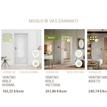
MOGLO BI VAS ZANIMATI
SOBNA VRATA
SOBNA VRATA
SOBNA VRATA
FOILED.NORMA.DECOR4
MOD.VISTORIA
VRATNO
VRATNO
VRATNO KR
KRILO
KRILO
ARISTO
NORMA
VISTORIA
DECOR 4
163,23
€/kom
261,86
€/kom
240,74
€/k