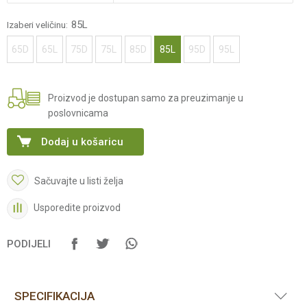
85L
Izaberi veličinu:
65D
65L
75D
75L
85D
85L
95D
95L
Proizvod je dostupan samo za preuzimanje u
poslovnicama
Dodaj u košaricu
Sačuvajte u listi želja
Usporedite proizvod
PODIJELI
SPECIFIKACIJA