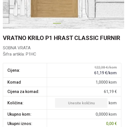
1
2
3
VRATNO KRILO P1 HRAST CLASSIC FURNIR
SOBNA VRATA
Šifra artikla:
P1HC
122,38
€/kom
Cijena:
61,19
€/kom
komad
1,0000
kom
Cijena za komad:
61,19
€
kom
Količina:
Ukupno kom:
0,0000
kom
Ukupni iznos:
0,00
€