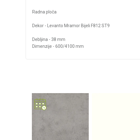
Radna ploča
Dekor - Levanto Mramor Bijeli F812 ST9
Debljina - 38 mm
Dimenzije - 600/4100 mm
Karakteristika
Kategorija
Težina specifikacija
Debljina/Visina (mm)
Dekor
Vrsta materijala
Dužina (mm)