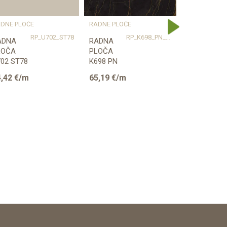
DNE PLOČE
RADNE PLOČE
RADNE PLOČ
RP_U702_ST78
RP_K698_PN_900
ADNA
RADNA
RADNA
LOČA
PLOČA
PLOČA
02 ST78
K698 PN
K698 PN
AŠMIR
NERO
NERO
,42
€/m
65,19
€/m
34,79
€/m
VA
BRONZO
BRONZO
8/600/4100mm
38/900/4100mm
38/635/41
GGER