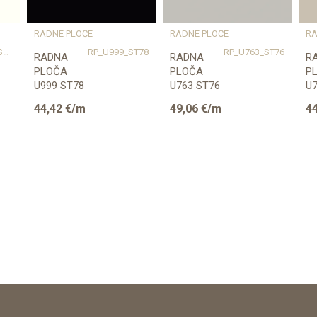
600
EGGER
RADNE PLOČE
RADNE PLOČE
RA
RP_W1000_ST76
RP_U999_ST78
RP_U763_ST76
RADNA
RADNA
R
PLOČA
PLOČA
P
U999 ST78
U763 ST76
U7
CRNA
PEARL
K
44,42
€/m
49,06
€/m
44
38/600/4100mm
SIVA
SI
EGGER
38/600/4100mm
3
EGGER
E