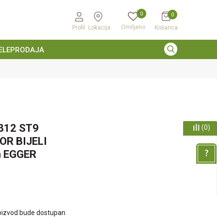
0
0
Omiljeno
Profil
Lokacija
Košarica
ELEPRODAJA
812 ST9
(
0
)
R BIJELI
 EGGER
oizvod bude dostupan