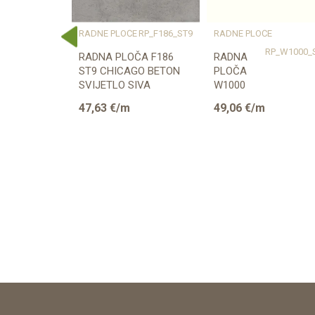
Širina (mm)
Naziv proizvođača
E
RP_K023_SU
RADNE PLOČE
RP_F186_ST9
RADNE PLOČE
ČA K023 SU
RADNA PLOČA F186
RADNA
ST9 CHICAGO BETON
PLOČA
00mm
SVIJETLO SIVA
W1000
38/600/4100mm EGGER
ST76
47,63
€/m
49,06
€/m
PREMIUM
BIJELA
38/600/4100mm
EGGER