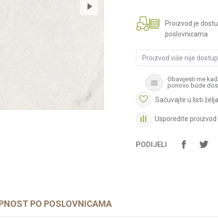
Proizvod je dost
poslovnicama
Proizvod više nije dostu
Obavijesti me kad
ponovo bude dos
Sačuvajte u listi želj
Usporedite proizvod
PODIJELI
PNOST PO POSLOVNICAMA