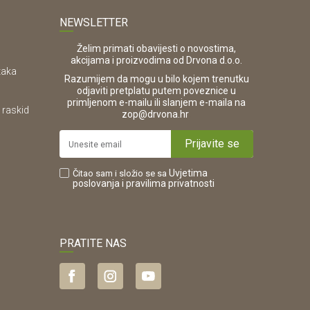
NEWSLETTER
Želim primati obavijesti o novostima,
akcijama i proizvodima od Drvona d.o.o.
taka
Razumijem da mogu u bilo kojem trenutku
odjaviti pretplatu putem poveznice u
primljenom e-mailu ili slanjem e-maila na
 raskid
.
zop@drvona.hr
Prijavite se
Uvjetima
Čitao sam i složio se sa
poslovanja
i pravilima privatnosti
PRATITE NAS