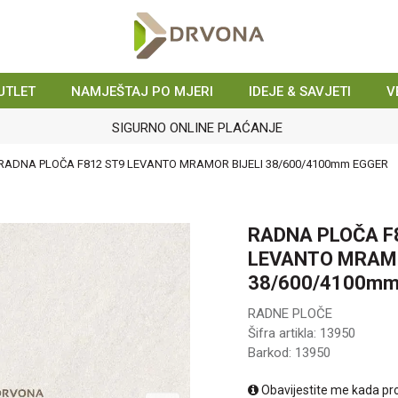
UTLET
NAMJEŠTAJ PO MJERI
IDEJE & SAVJETI
V
SIGURNO ONLINE PLAĆANJE
RADNA PLOČA F812 ST9 LEVANTO MRAMOR BIJELI 38/600/4100mm EGGER
RADNA PLOČA F
LEVANTO MRAMO
38/600/4100mm
RADNE PLOČE
Šifra artikla:
13950
Barkod:
13950
Obavijestite me kada pr