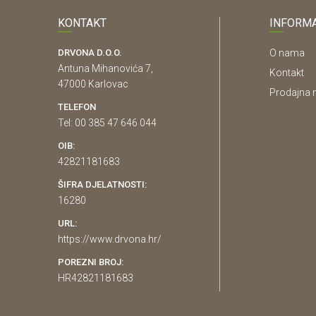
KONTAKT
INFORMA
DRVONA D.O.O.
O nama
Antuna Mihanovića 7,
Kontakt
47000 Karlovac
Prodajna 
TELEFON
Tel: 00 385 47 646 044
OIB:
42821181683
ŠIFRA DJELATNOSTI:
16280
URL:
https://www.drvona.hr/
POREZNI BROJ:
HR42821181683