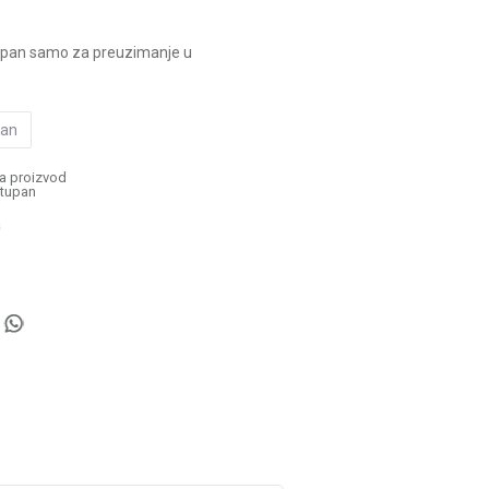
upan samo za preuzimanje u
pan
a proizvod
tupan
a