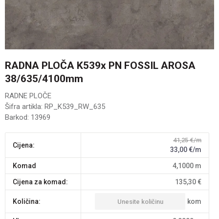
RADNA PLOČA K539x PN FOSSIL AROSA
38/635/4100mm
RADNE PLOČE
Šifra artikla:
RP_K539_RW_635
Barkod:
13969
41,25
€/m
Cijena:
33,00
€/m
komad
4,1000
m
Cijena za komad:
135,30
€
kom
Količina: