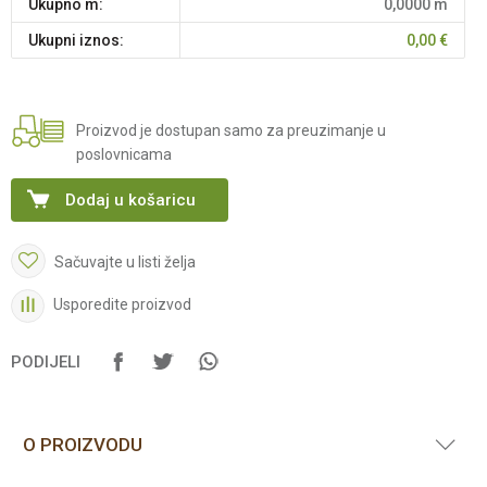
Ukupno m:
0,0000
m
Ukupni iznos:
0,00
€
Proizvod je dostupan samo za preuzimanje u
poslovnicama
Dodaj u košaricu
Sačuvajte u listi želja
Usporedite proizvod
PODIJELI
O PROIZVODU