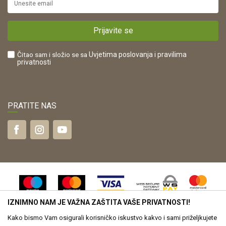
Plaćanje karticama
POREZNI BROJ:
Kako kupiti?
HR42821181683
Prijavite se
Što dobivam registracijom?
Čitao sam i složio se sa
Uvjetima poslovanja
i pravilima
privatnosti
PRATITE NAS
IZNIMNO NAM JE VAŽNA ZAŠTITA VAŠE PRIVATNOSTI!
Kako bismo Vam osigurali korisničko iskustvo kakvo i sami priželjkujete