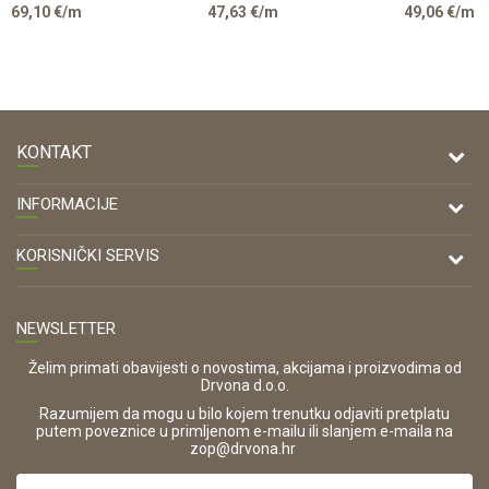
HRAST
BETON
PREMIUM
69,10
€/m
47,63
€/m
49,06
€/m
GOLD
SVIJETLO SIVA
BIJELA
CRAFT
38/600/4100mm
38/600/41
38/900/4100mm
EGGER
EGGER
KONTAKT
DRVONA D.O.O.
INFORMACIJE
Antuna Mihanovića 7,
47000 Karlovac
O nama
KORISNIČKI SERVIS
Kontakt
TELEFON
Opći uvjeti poslovanja
Tel: 00 385 47 646 044
Prodajna mjesta
NEWSLETTER
Zaštita privatnosti i osobnih podataka
OIB:
Korištenje kolačića
42821181683
Želim primati obavijesti o novostima, akcijama i proizvodima od
Drvona d.o.o.
Pravo na odustajanje i jednostrani raskid ugovora
ŠIFRA DJELATNOSTI:
Razumijem da mogu u bilo kojem trenutku odjaviti pretplatu
Reklamacije
16280
putem poveznice u primljenom e-mailu ili slanjem e-maila na
.
zop@drvona.hr
Isporuka
URL:
Povrat novca
https://www.drvona.hr/