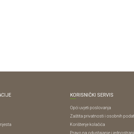
EGGER
38/600/4100mm
3
EGGER
E
CIJE
KORISNIČKI SERVIS
Opći uvjeti poslovanja
Zaštita privatnosti i osobnih poda
mjesta
Korištenje kolačića
Pravo na odustajanje i jednostrani