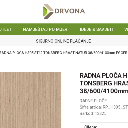
UTLET
NAMJEŠTAJ PO MJERI
IDEJE & SAVJETI
V
SIGURNO ONLINE PLAĆANJE
RADNA PLOČA H305 ST12 TONSBERG HRAST NATUR 38/600/4100mm EGGER
RADNA PLOČA H
TONSBERG HRA
38/600/4100mm
RADNE PLOČE
Šifra artikla:
RP_H305_ST
Barkod:
13225
Cijena: