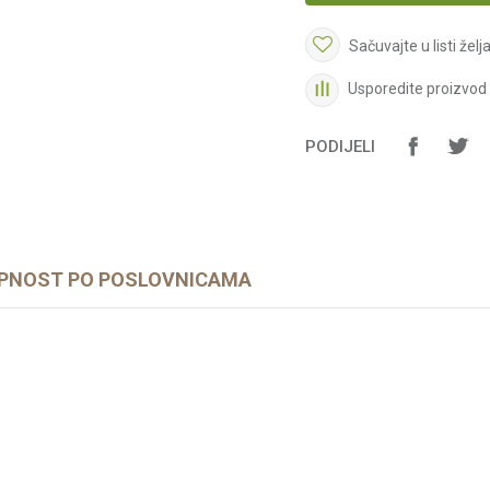
Sačuvajte u listi želj
Usporedite proizvod
PODIJELI
PNOST PO POSLOVNICAMA