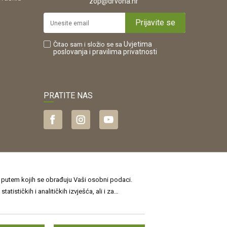
.
zop@drvona.hr
Prijavite se
Uvjetima
Čitao sam i složio se sa
poslovanja
i pravilima privatnosti
PRATITE NAS
je putem kojih se obrađuju Vaši osobni podaci.
sti
, a o kolačićima i drugim tehnologijama u
jte više i ažurirajte svoje postavke˝. Privolu
jamčiti točnost svih informacija. Svi
i u svakom prodajnom skladištu.