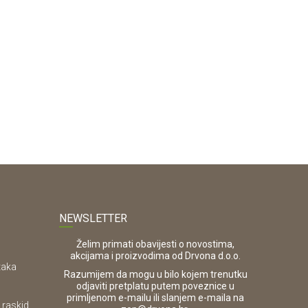
8/600/4100mm
38/900/4100mm
38/635/41
GGER
NEWSLETTER
Želim primati obavijesti o novostima,
akcijama i proizvodima od Drvona d.o.o.
taka
Razumijem da mogu u bilo kojem trenutku
odjaviti pretplatu putem poveznice u
primljenom e-mailu ili slanjem e-maila na
 raskid