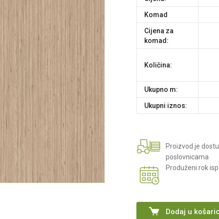
komad
Cijena za
komad:
Količina:
Ukupno m:
Ukupni iznos:
Proizvod je dost
poslovnicama
Produženi rok is
Dodaj u košari