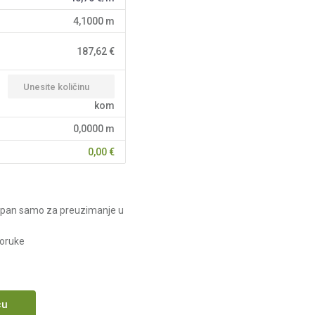
4,1000
m
187,62
€
kom
0,0000
m
0,00
€
upan samo za preuzimanje u
poruke
cu