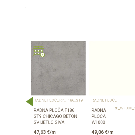
Karakteristika
Kategorija
Težina specifikacija
Debljina/Visina (mm)
Dekor
Vrsta materijala
Dužina (mm)
Širina (mm)
Naziv proizvođača
E
RP_K023_SU
RADNE PLOČE
RP_F186_ST9
RADNE PLOČE
ČA K023 SU
RADNA PLOČA F186
RADNA
ST9 CHICAGO BETON
PLOČA
00mm
SVIJETLO SIVA
W1000
38/600/4100mm EGGER
ST76
47,63
€/m
49,06
€/m
PREMIUM