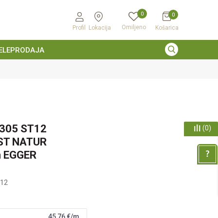
0
0
Omiljeno
Profil
Lokacija
Košarica
ELEPRODAJA
305 ST12
(
0
)
ST NATUR
 EGGER
12
45,76
€/m