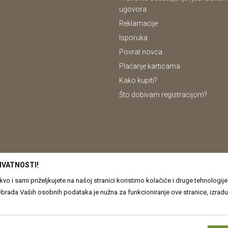
ugovora
Reklamacije
Isporuka
Povrat novca
Plaćanje karticama
Kako kupiti?
Što dobivam registracijom?
IVATNOSTI!
o i sami priželjkujete na našoj stranici koristimo kolačiće i druge tehnologi
odataka je nužna za funkcioniranje ove stranice, izradu statističkih i analitičkih izvješća, ali i za
oje obrađujemo kao i o Vašim pravima pročitajte u našim
Pravilima o privatno
em trenutku možete ponovno ažurirati. Ukoliko Vas zanima više kliknite na ˝Sazna
u proizvoda, vjernom prikazu slika te samih cijena, ali ne možemo u potpunosti 
anici www.drvona.hr su dio naše ponude, no to ne znači da su uvijek dostupn
ih posljedica