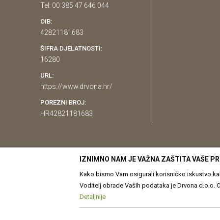
Tel: 00 385 47 646 044
OIB:
42821181683
ŠIFRA DJELATNOSTI:
16280
URL:
https://www.drvona.hr/
POREZNI BROJ:
HR42821181683
IZNIMNO NAM JE VAŽNA ZAŠTITA VAŠE PR
Kako bismo Vam osigurali korisničko iskustvo kakv
Voditelj obrade Vaših podataka je Drvona d.o.o. Obrada Vaših osobnih p
prilagođavanje sadržaja Vama. Više o podacima k
Detaljnije
Pravilima o korištenju kolačića
Kolačiće u bilo koj
Nastojimo biti što precizniji u opis
proizvodi prikazani na web str
možete u bilo kojem trenutku povući bez negativn