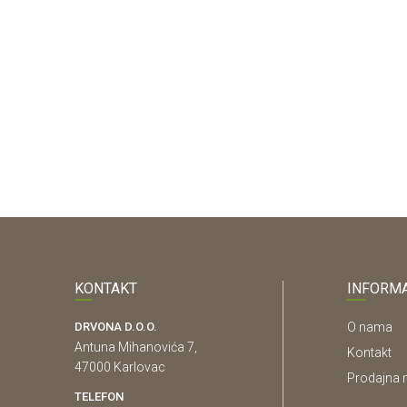
BIJELA
38/600/4100mm
EGGER
KONTAKT
INFORMA
DRVONA D.O.O.
O nama
Antuna Mihanovića 7,
Kontakt
47000 Karlovac
Prodajna 
TELEFON