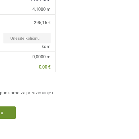
4,1000
m
295,16
€
kom
0,0000
m
0,00
€
upan samo za preuzimanje u
cu
a