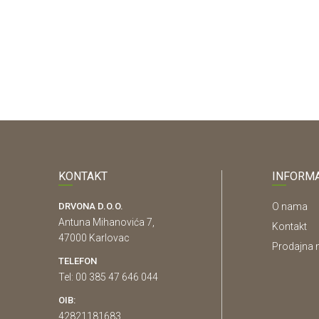
KONTAKT
INFORMA
DRVONA D.O.O.
O nama
Antuna Mihanovića 7,
Kontakt
47000 Karlovac
Prodajna 
TELEFON
Tel: 00 385 47 646 044
OIB:
42821181683