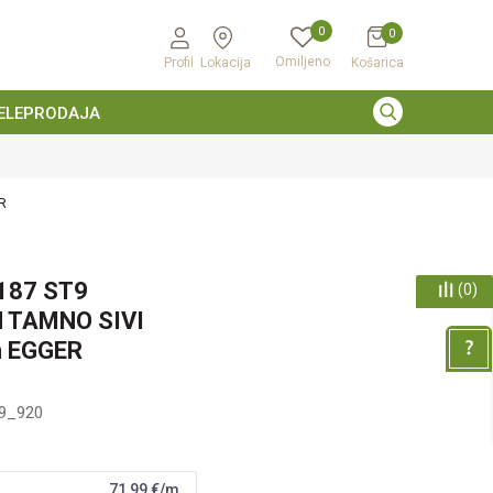
0
0
Omiljeno
Profil
Lokacija
Košarica
ELEPRODAJA
R
187 ST9
(
0
)
 TAMNO SIVI
 EGGER
9_920
71,99
€/m