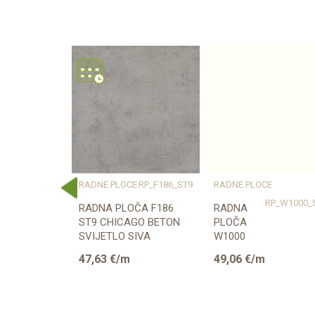
Kategorija
Težina specifikacija
Debljina/Visina (mm)
Vrsta materijala
Dužina (mm)
Širina (mm)
Naziv proizvođača
E
RP_K023_SU
RADNE PLOČE
RP_F186_ST9
RADNE PLOČE
ČA K023 SU
RADNA PLOČA F186
RADNA
ST9 CHICAGO BETON
PLOČA
00mm
SVIJETLO SIVA
W1000
38/600/4100mm EGGER
ST76
47,63
€/m
49,06
€/m
PREMIUM
BIJELA
38/600/4100mm
EGGER