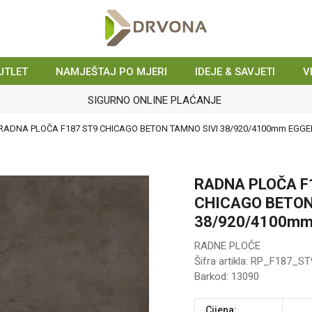
UTLET
NAMJEŠTAJ PO MJERI
IDEJE & SAVJETI
V
SIGURNO ONLINE PLAĆANJE
RADNA PLOČA F187 ST9 CHICAGO BETON TAMNO SIVI 38/920/4100mm EGGE
RADNA PLOČA F
CHICAGO BETON
38/920/4100mm
RADNE PLOČE
Šifra artikla:
RP_F187_ST
Barkod:
13090
Cijena: