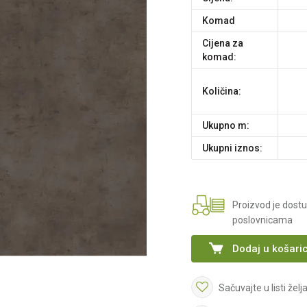
komad
Cijena za
komad:
Količina:
Ukupno m:
Ukupni iznos:
Proizvod je dost
poslovnicama
Dodaj u košari
Sačuvajte u listi želj