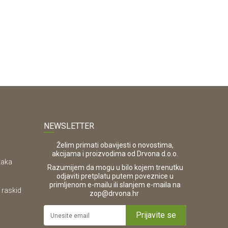
NEWSLETTER
Želim primati obavijesti o novostima,
akcijama i proizvodima od Drvona d.o.o.
taka
Razumijem da mogu u bilo kojem trenutku
odjaviti pretplatu putem poveznice u
primljenom e-mailu ili slanjem e-maila na
 raskid
.
zop@drvona.hr
Prijavite se