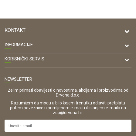
KONTAKT
DRVONA D.O.O.
INFORMACIJE
Antuna Mihanovića 7,
47000 Karlovac
O nama
KORISNIČKI SERVIS
Kontakt
TELEFON
Opći uvjeti poslovanja
Tel: 00 385 47 646 044
Prodajna mjesta
NEWSLETTER
Zaštita privatnosti i osobnih podataka
OIB:
Korištenje kolačića
42821181683
Želim primati obavijesti o novostima, akcijama i proizvodima od
Drvona d.o.o.
Pravo na odustajanje i jednostrani raskid ugovora
ŠIFRA DJELATNOSTI:
Razumijem da mogu u bilo kojem trenutku odjaviti pretplatu
Reklamacije
16280
putem poveznice u primljenom e-mailu ili slanjem e-maila na
.
zop@drvona.hr
Isporuka
URL:
Povrat novca
https://www.drvona.hr/
Plaćanje karticama
POREZNI BROJ: