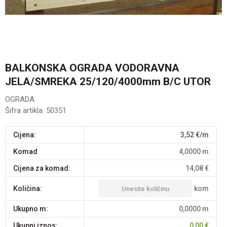
BALKONSKA OGRADA VODORAVNA
JELA/SMREKA 25/120/4000mm B/C UTOR
OGRADA
Šifra artikla:
50351
Cijena:
3,52
€/m
komad
4,0000
m
Cijena za komad:
14,08
€
kom
Količina:
Ukupno m:
0,0000
m
Ukupni iznos:
0,00
€