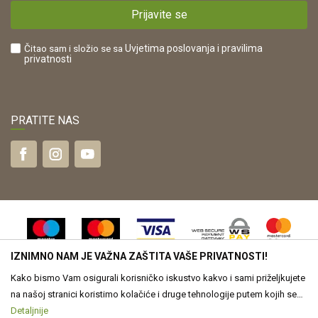
Kako kupiti?
HR42821181683
Prijavite se
Što dobivam registracijom?
Čitao sam i složio se sa
Uvjetima poslovanja
i pravilima
privatnosti
PRATITE NAS
IZNIMNO NAM JE VAŽNA ZAŠTITA VAŠE PRIVATNOSTI!
Kako bismo Vam osigurali korisničko iskustvo kakvo i sami priželjkujete
na našoj stranici koristimo kolačiće i druge tehnologije putem kojih se
obrađuju Vaši osobni podaci. Voditelj obrade Vaših podataka je Drvona
Detaljnije
Nastojimo biti što precizniji u opisu proizvoda, vjernom prikazu slika te