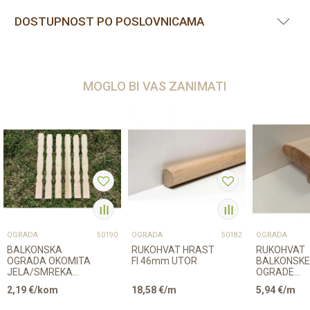
DOSTUPNOST PO POSLOVNICAMA
MOGLO BI VAS ZANIMATI
OGRADA
OGRADA
OGRADA
50190
50182
BALKONSKA
RUKOHVAT HRAST
RUKOHVAT
OGRADA OKOMITA
FI 46mm UTOR
BALKONSKE
JELA/SMREKA
OGRADE
18/90/950mm B/C
JELA/SMRE
2,19
€/kom
18,58
€/m
5,94
€/m
JEDNOTRBUŠNA
40/80mm L