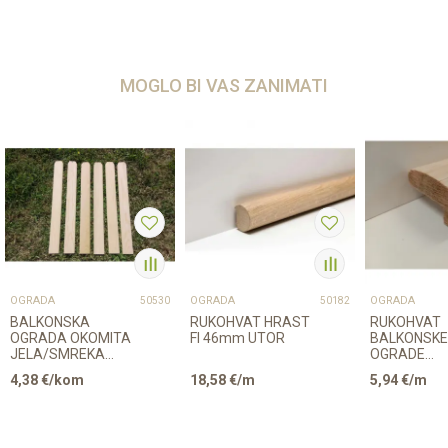
MOGLO BI VAS ZANIMATI
OGRADA
OGRADA
OGRADA
50530
50182
BALKONSKA
RUKOHVAT HRAST
RUKOHVAT
OGRADA OKOMITA
FI 46mm UTOR
BALKONSKE
JELA/SMREKA
OGRADE
21/98/950mm A/B
JELA/SMRE
4,38
€/kom
18,58
€/m
5,94
€/m
CLASSIC
40/80mm L