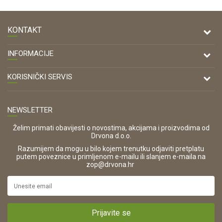
KONTAKT
DRVONA D.O.O.
INFORMACIJE
Antuna Mihanovića 7,
47000 Karlovac
O nama
KORISNIČKI SERVIS
Kontakt
TELEFON
Opći uvjeti poslovanja
Tel: 00 385 47 646 044
Prodajna mjesta
NEWSLETTER
Zaštita privatnosti i osobnih podataka
OIB:
Korištenje kolačića
42821181683
Želim primati obavijesti o novostima, akcijama i proizvodima od
Drvona d.o.o.
Pravo na odustajanje i jednostrani raskid ugovora
ŠIFRA DJELATNOSTI:
Razumijem da mogu u bilo kojem trenutku odjaviti pretplatu
Reklamacije
16280
putem poveznice u primljenom e-mailu ili slanjem e-maila na
.
zop@drvona.hr
Isporuka
URL:
Povrat novca
https://www.drvona.hr/
Plaćanje karticama
POREZNI BROJ:
Kako kupiti?
HR42821181683
Prijavite se