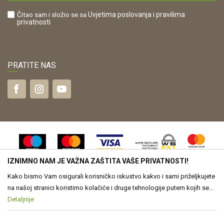
Što dobivam registracijom?
Čitao sam i složio se sa
Uvjetima poslovanja
i pravilima
privatnosti
PRATITE NAS
IZNIMNO NAM JE VAŽNA ZAŠTITA VAŠE PRIVATNOSTI!
Kako bismo Vam osigurali korisničko iskustvo kakvo i sami priželjkujete
na našoj stranici koristimo kolačiće i druge tehnologije putem kojih se
obrađuju Vaši osobni podaci. Voditelj obrade Vaših podataka je Drvona
Detaljnije
Nastojimo biti što precizniji u opisu proizvoda, vjernom prikazu slika te
samih cijena, ali ne možemo u potpunosti jamčiti točnost svih
d.o.o. Obrada Vaših osobnih podataka je nužna za funkcioniranje ove
informacija. Svi proizvodi prikazani na web stranici www.drvona.hr su
stranice, izradu statističkih i analitičkih izvješća, ali i za prilagođavanje