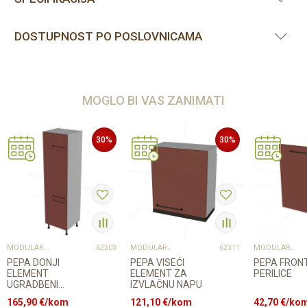
DOSTUPNOST PO POSLOVNICAMA
MOGLO BI VAS ZANIMATI
30
%
30
%
MODULARNI ELEMENTI ZA KUHINJE
MODULARNI ELEMENTI ZA KUHINJE
MODULARNI ELEMENTI ZA KUHINJE
62303
62311
PEPA DONJI
PEPA VISEĆI
PEPA FRON
ELEMENT
ELEMENT ZA
PERILICE
UGRADBENI
IZVLAČNU NAPU
HLADNJAK
165,90
€/kom
121,10
€/kom
42,70
€/ko