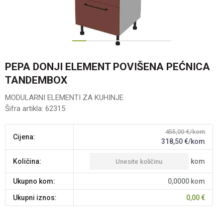
1
2
3
4
5
6
PEPA DONJI ELEMENT POVIŠENA PEĆNICA
TANDEMBOX
MODULARNI ELEMENTI ZA KUHINJE
Šifra artikla:
62315
455,00
€/kom
Cijena:
318,50
€/kom
kom
Količina:
Ukupno kom:
0,0000
kom
Ukupni iznos:
0,00
€