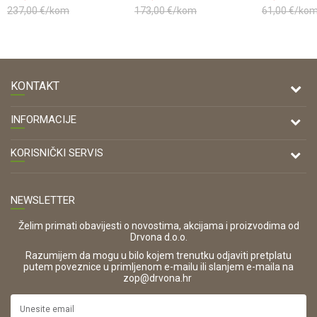
237,00
€/kom
173,00
€/kom
61,00
€/ko
KONTAKT
DRVONA D.O.O.
INFORMACIJE
Antuna Mihanovića 7,
47000 Karlovac
O nama
KORISNIČKI SERVIS
Kontakt
TELEFON
Opći uvjeti poslovanja
Tel: 00 385 47 646 044
Prodajna mjesta
NEWSLETTER
Zaštita privatnosti i osobnih podataka
OIB:
Korištenje kolačića
42821181683
Želim primati obavijesti o novostima, akcijama i proizvodima od
Drvona d.o.o.
Pravo na odustajanje i jednostrani raskid ugovora
ŠIFRA DJELATNOSTI:
Razumijem da mogu u bilo kojem trenutku odjaviti pretplatu
Reklamacije
16280
putem poveznice u primljenom e-mailu ili slanjem e-maila na
.
zop@drvona.hr
Isporuka
URL:
Povrat novca
https://www.drvona.hr/