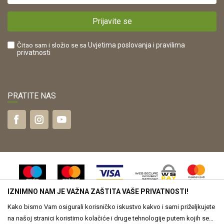
Plaćanje karticama
POREZNI BROJ:
Kako kupiti?
HR42821181683
Prijavite se
Što dobivam registracijom?
Čitao sam i složio se sa
Uvjetima poslovanja
i pravilima
privatnosti
PRATITE NAS
IZNIMNO NAM JE VAŽNA ZAŠTITA VAŠE PRIVATNOSTI!
Kako bismo Vam osigurali korisničko iskustvo kakvo i sami priželjkujete
na našoj stranici koristimo kolačiće i druge tehnologije putem kojih se