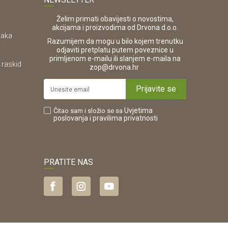
Želim primati obavijesti o novostima,
akcijama i proizvodima od Drvona d.o.o.
taka
Razumijem da mogu u bilo kojem trenutku
odjaviti pretplatu putem poveznice u
primljenom e-mailu ili slanjem e-maila na
 raskid
.
zop@drvona.hr
Prijavite se
Uvjetima
Čitao sam i složio se sa
poslovanja
i pravilima privatnosti
PRATITE NAS