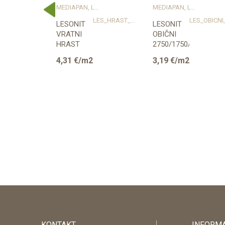
SONIT I IZOPLAT
MEDIAPAN, LESONIT I IZOPLAT
MEDIAPAN, LESONIT I IZOPLAT
MDF_U755_PM
LES_HRAST_VR_3
LESONIT
LESONIT
se
VRATNI
OBIČNI
HRAST
2750/1750/3,2mm
70
2050/1830/3mm
2
4,31
€/m2
3,19
€/m2
9103
KONTAKT
INFORMA