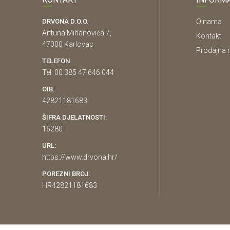
DRVONA D.O.O.
O nama
Antuna Mihanovića 7,
Kontakt
47000 Karlovac
Prodajna 
TELEFON
Tel: 00 385 47 646 044
OIB:
42821181683
ŠIFRA DJELATNOSTI:
16280
URL:
https://www.drvona.hr/
POREZNI BROJ:
HR42821181683