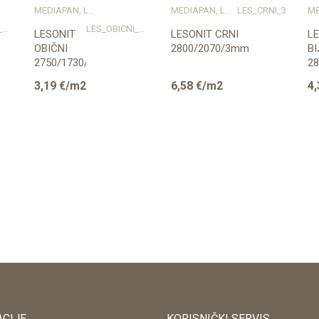
MEDIAPAN, LESONIT I IZOPLAT
MEDIAPAN, LESONIT I IZOPLAT
LES_CRNI_3
LES_OBICNI_3_275X175
LES_OBICNI_3_275X173
LESONIT
LESONIT CRNI
L
OBIČNI
2800/2070/3mm
BI
2750/1730/3,2mm
2
10
3,19
€/m2
6,58
€/m2
4,
CIJE
KORISNIČKI SERVIS