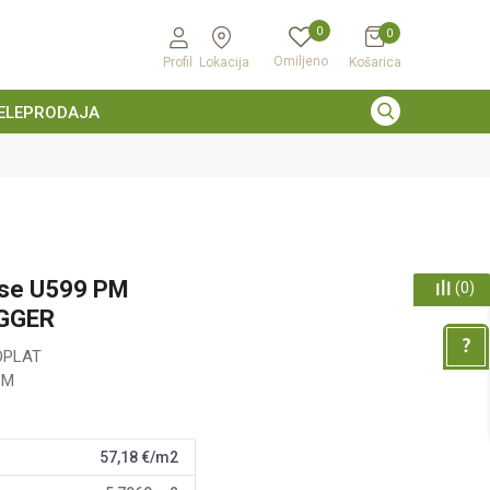
0
0
Omiljeno
Profil
Lokacija
Košarica
ELEPRODAJA
se U599 PM
(
0
)
EGGER
OPLAT
PM
57,18
€/m2