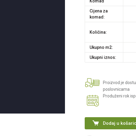
komad
Cijena za
komad:
Količina:
Ukupno m2:
Ukupni iznos:
Proizvod je dost
poslovnicama
Produženi rok is
Dodaj u košari