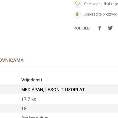
Sačuvajte u listi želj
Usporedite proizvod
PODIJELI
OVNICAMA
Vrijednost
MEDIAPAN, LESONIT I IZOPLAT
17.7 kg
18