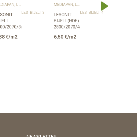
MEDIAPAN, LESONIT I IZOPLAT
MEDIAPAN, LESONIT I IZOPLAT
MEDIAPAN, LE
LES_BIJELI_3
LES_BIJELI_4
ESONIT
LESONIT
LESONIT
JELI
BIJELI (HDF)
ANTRACIT
800/2070/3mm
2800/2070/4mm
U 5131
1
EGGER
4/2800/20
38
€/m2
6,50
€/m2
9,95
€/m2
EGGER
NEWSLETTER