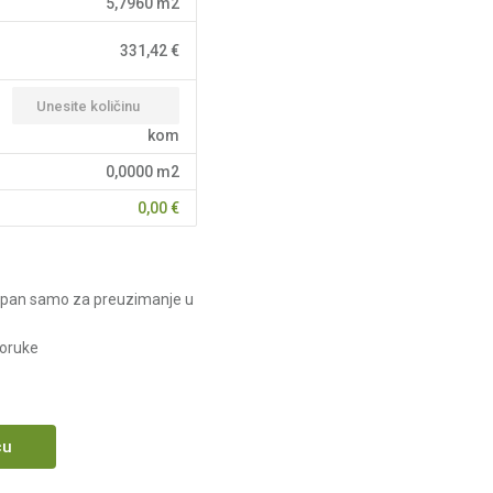
5,7960
m2
331,42
€
kom
0,0000
m2
0,00
€
upan samo za preuzimanje u
poruke
cu