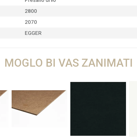
Prešano drvo
2800
2070
EGGER
MOGLO BI VAS ZANIMATI