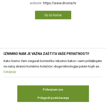
website:
https://www.drvona.hr
Go to home
IZNIMNO NAM JE VAŽNA ZAŠTITA VAŠE PRIVATNOSTI!
Kako bismo Vam osigurali korisničko iskustvo kakvo i sami priželjkujete
na našoj stranici koristimo kolačiće i druge tehnologije putem kojih se
obrađuju Vaši osobni podaci. Voditelj obrade Vaših podataka je Drvona
Detaljnije
d.o.o. Obrada Vaših osobnih podataka je nužna za funkcioniranje ove
stranice, izradu statističkih i analitičkih izvješća, ali i za prilagođavanje
sadržaja Vama. Više o podacima koje obrađujemo kao i o Vašim
Prihvaćam sve
pravima pročitajte u našim
Pravilima o privatnosti
, a o kolačićima i
Prilagodi podešavanja
drugim tehnologijama u
Pravilima o korištenju kolačića
Kolačiće u bilo
kojem trenutku možete ponovno ažurirati. Ukoliko Vas zanima više
Neophodni