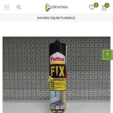
0
0
SIGURNO ONLINE PLAĆANJE