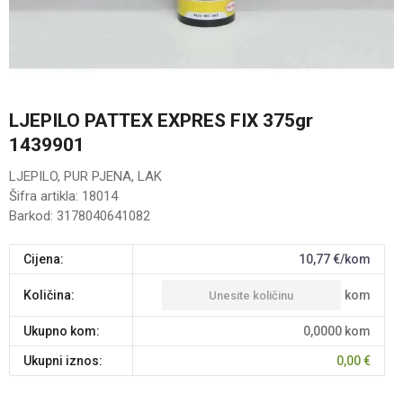
LJEPILO PATTEX EXPRES FIX 375gr
1439901
LJEPILO, PUR PJENA, LAK
Šifra artikla:
18014
Barkod:
3178040641082
Cijena:
10,77
€/kom
kom
Količina:
Ukupno kom:
0,0000
kom
Ukupni iznos:
0,00
€