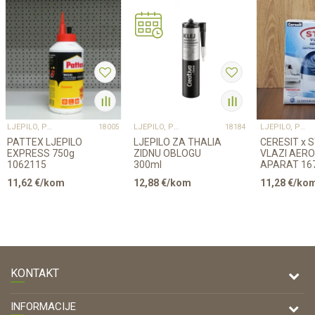
LJEPILO, PUR PJENA, LAK
LJEPILO, PUR PJENA, LAK
LJEPILO, PUR PJENA, LAK
18005
18184
PATTEX LJEPILO
LJEPILO ZA THALIA
CERESIT x 
EXPRESS 750g
ZIDNU OBLOGU
VLAZI AERO
1062115
300ml
APARAT 16
11,62
€/kom
12,88
€/kom
11,28
€/ko
KONTAKT
DRVONA D.O.O.
INFORMACIJE