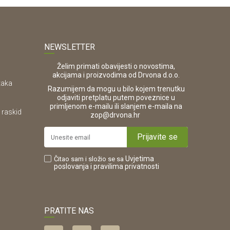
NEWSLETTER
Želim primati obavijesti o novostima,
akcijama i proizvodima od Drvona d.o.o.
taka
Razumijem da mogu u bilo kojem trenutku
odjaviti pretplatu putem poveznice u
primljenom e-mailu ili slanjem e-maila na
 raskid
.
zop@drvona.hr
Prijavite se
Uvjetima
Čitao sam i složio se sa
poslovanja
i pravilima privatnosti
PRATITE NAS