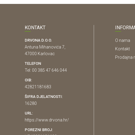
KONTAKT
INFORMA
DRVONA D.O.O.
O nama
Antuna Mihanovića 7,
Kontakt
47000 Karlovac
Prodajna 
TELEFON
Tel: 00 385 47 646 044
OIB:
42821181683
ŠIFRA DJELATNOSTI:
16280
URL:
https://www.drvona.hr/
POREZNI BROJ: