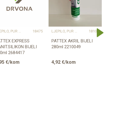
LJEPILO, PUR PJENA, LAK
18475
LJEPILO, PUR PJENA, LAK
18107
LJ
ATTEX EXPRESS
PATTEX AKRIL BIJELI
PATTEX MA
NIT.SILIKON BIJELI
280ml 2210049
BRTVLJENJ
0ml 2684417
BUKVA/JAS
95
€/kom
4,92
€/kom
6,88
€/ko