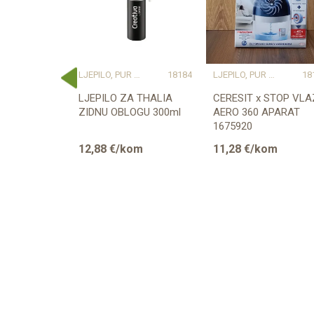
EPILO, PUR PJENA, LAK
18012
LJEPILO, PUR PJENA, LAK
18184
LJEPILO, PUR PJENA, LAK
18
JEPILO
LJEPILO ZA THALIA
CERESIT x STOP VLA
0g 1062114
ZIDNU OBLOGU 300ml
AERO 360 APARAT
1675920
m
12,88
€/kom
11,28
€/kom