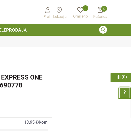
0
0
Omiljeno
Profil
Lokacija
Košarica
ELEPRODAJA
X EXPRESS ONE
(
0
)
2690778
K
13,95
€/kom