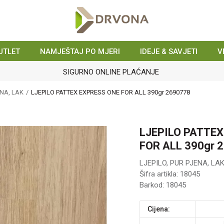
UTLET
NAMJEŠTAJ PO MJERI
IDEJE & SAVJETI
V
SIGURNO ONLINE PLAĆANJE
ENA, LAK
LJEPILO PATTEX EXPRESS ONE FOR ALL 390gr 2690778
LJEPILO PATTE
FOR ALL 390gr 
LJEPILO, PUR PJENA, LA
Šifra artikla:
18045
Barkod:
18045
Cijena: