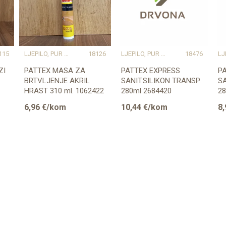
115
LJEPILO, PUR PJENA, LAK
18126
LJEPILO, PUR PJENA, LAK
18476
ZI
PATTEX MASA ZA
PATTEX EXPRESS
P
BRTVLJENJE AKRIL
SANIT.SILIKON TRANSP.
SA
HRAST 310 ml. 1062422
280ml 2684420
28
6,96
€/kom
10,44
€/kom
8,