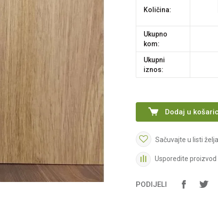
Količina:
Ukupno
kom:
Ukupni
iznos:
Dodaj u košari
Sačuvajte u listi želj
Usporedite proizvod
PODIJELI