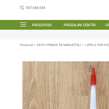
047 646 044
PROIZVODI
PRODAJNI CENTRI
O
Proizvodi
OKOV I PRIBOR ZA NAMJEŠTAJ
LJEPILO, PUR PJ