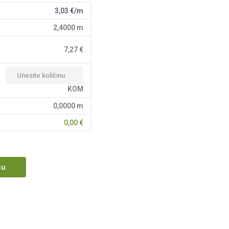
3,03
€/m
2,4000
m
7,27
€
KOM
0,0000
m
0,00
€
cu
a