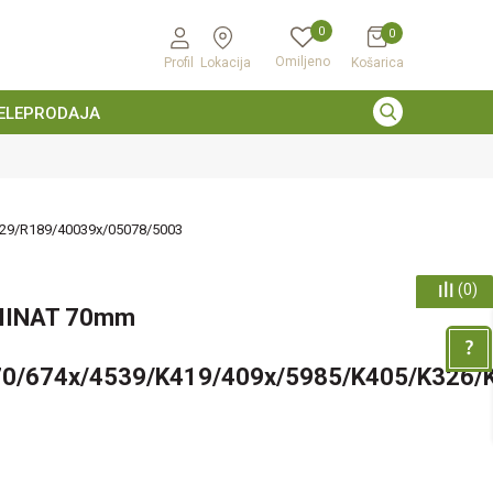
0
0
Omiljeno
Profil
Lokacija
Košarica
ELEPRODAJA
29/R189/40039x/05078/5003
(
0
)
MINAT 70mm
0/674x/4539/K419/409x/5985/K405/K326/