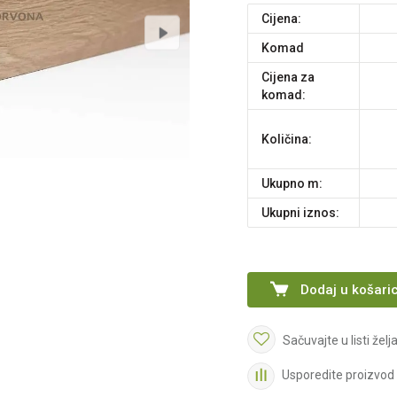
Cijena:
komad
Cijena za
komad:
Količina:
Ukupno m:
Ukupni iznos:
Dodaj u košari
Sačuvajte u listi želj
Usporedite proizvod