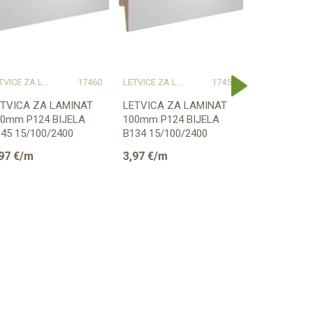
LETVICE ZA LAMINAT
17460
LETVICE ZA LAMINAT
17459
LETVIC
ETVICA ZA LAMINAT
LETVICA ZA LAMINAT
PVC LETVI
00mm P124 BIJELA
100mm P124 BIJELA
LAMINAT 2
45 15/100/2400
B134 15/100/2400
MAT 2,5m
RESTIGE
PRESTIGE
97
€/m
3,97
€/m
3,33
€/m
RIPREMLJENA ZA ...