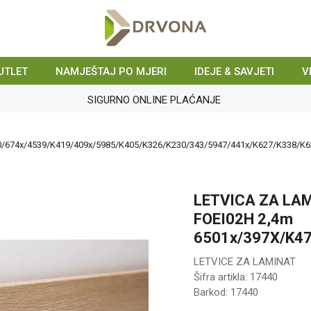
UTLET
NAMJEŠTAJ PO MJERI
IDEJE & SAVJETI
V
SIGURNO ONLINE PLAĆANJE
/674x/4539/K419/409x/5985/K405/K326/K230/343/5947/441x/K627/K338/K6
LETVICA ZA LA
FOEI02H 2,4m
6501x/397X/K47
LETVICE ZA LAMINAT
Šifra artikla:
17440
Barkod:
17440