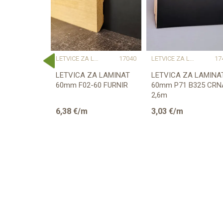
E ZA LAMINAT
17453
LETVICE ZA LAMINAT
17040
LETVICE ZA LAMINAT
17
A LAMINAT
LETVICA ZA LAMINAT
LETVICA ZA LAMINA
A030x
60mm F02-60 FURNIR
60mm P71 B325 CRN
4m
2,6m
6,38
€/m
3,03
€/m