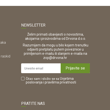
NEWSLETTER
Želim primati obavijesti o novostima,
akcijama i proizvodima od Drvona d.o.o.
taka
Razumijem da mogu u bilo kojem trenutku
odjaviti pretplatu putem poveznice u
primljenom e-mailu ili slanjem e-maila na
 raskid
.
zop@drvona.hr
Prijavite se
Uvjetima
Čitao sam i složio se sa
poslovanja
i pravilima privatnosti
PRATITE NAS