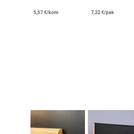
5,57
€/kom
7,22
€/pak