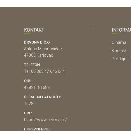
KONTAKT
INFORMA
DRVONA D.O.O.
O nama
Antuna Mihanovića 7,
Kontakt
47000 Karlovac
Prodajna 
TELEFON
Tel: 00 385 47 646 044
OIB:
42821181683
ŠIFRA DJELATNOSTI:
16280
URL:
https://www.drvona.hr/
POREZNI BROJ: