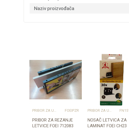
Naziv proizvođača
PRIBOR ZA UGRADNJU PODOVA – SVE NA JEDNOM MJESTU
FOEIPZR
PRIBOR ZA UGRADNJU PODOVA – SVE NA JEDNOM MJESTU
FN15
PRIBOR ZA REZANJE
NOSAČ LETVICA ZA
LETVICE FOEI 712083
LAMINAT FOEI CH23