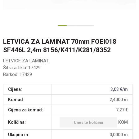
1
2
3
LETVICA ZA LAMINAT 70mm FOEI018
SF446L 2,4m 8156/K411/K281/8352
LETVICE ZA LAMINAT
Šifra artikla:
17429
Barkod:
17429
Cijena:
3,03
€/m
komad
2,4000
m
Cijena za komad:
7,27
€
KOM
Količina:
Ukupno m:
0,0000
m