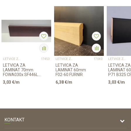
LETVICE ZA LAMINAT
LETVICE ZA LAMINAT
LETVICE ZA LAMINAT
17453
17040
LETVICA ZA
LETVICA ZA
LETVICA ZA
LAMINAT 70mm
LAMINAT 60mm
LAMINAT 6
FOWA030x SF446L1
F02-60 FURNIR
P71 B325 C
2,4m 8156/K489
2,6m
3,03
€/m
6,38
€/m
3,03
€/m
KONTAKT