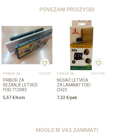
POVEZANI PROIZVODI
PRIBOR ZA UGRADNJU PODOVA – SVE NA JEDNOM MJESTU
PRIBOR ZA UGRADNJU PODOVA – SVE NA JEDNOM MJESTU
FOEIPZR
FN15199
PRIBOR ZA
NOSAČ LETVICA
REZANJE LETVICE
ZA LAMINAT FOEI
FOEI 712083
CH23
5,57
€/kom
7,22
€/pak
MOGLO BI VAS ZANIMATI