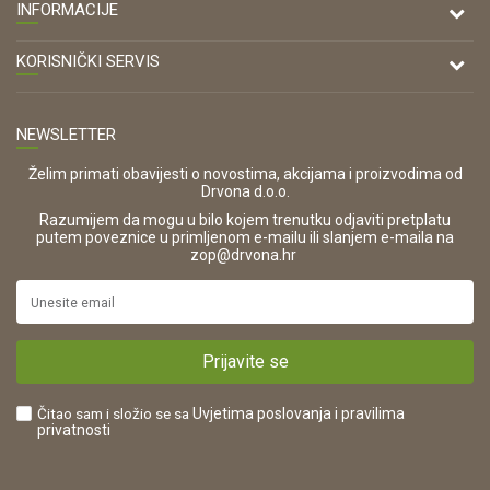
DRVONA D.O.O.
INFORMACIJE
Antuna Mihanovića 7,
47000 Karlovac
O nama
KORISNIČKI SERVIS
Kontakt
TELEFON
Opći uvjeti poslovanja
Tel: 00 385 47 646 044
Prodajna mjesta
NEWSLETTER
Zaštita privatnosti i osobnih podataka
OIB:
Korištenje kolačića
42821181683
Želim primati obavijesti o novostima, akcijama i proizvodima od
Drvona d.o.o.
Pravo na odustajanje i jednostrani raskid ugovora
ŠIFRA DJELATNOSTI:
Razumijem da mogu u bilo kojem trenutku odjaviti pretplatu
Reklamacije
16280
putem poveznice u primljenom e-mailu ili slanjem e-maila na
.
zop@drvona.hr
Isporuka
URL:
Povrat novca
https://www.drvona.hr/
Plaćanje karticama
POREZNI BROJ:
Kako kupiti?
HR42821181683
Prijavite se
Što dobivam registracijom?
Čitao sam i složio se sa
Uvjetima poslovanja
i pravilima
privatnosti