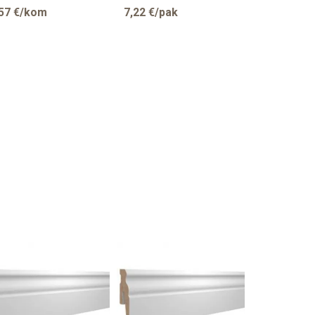
57
€/kom
7,22
€/pak