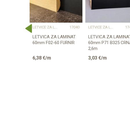
E ZA LAMINAT
17453
LETVICE ZA LAMINAT
17040
LETVICE ZA LAMINAT
17
A LAMINAT
LETVICA ZA LAMINAT
LETVICA ZA LAMINA
A030x
60mm F02-60 FURNIR
60mm P71 B325 CRN
4m
2,6m
6,38
€/m
3,03
€/m