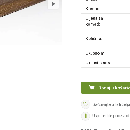
komad
Cijena za
komad:
Količina:
Ukupno m:
Ukupni iznos:
Dodaj u košari
Sačuvajte u listi želj
Usporedite proizvod