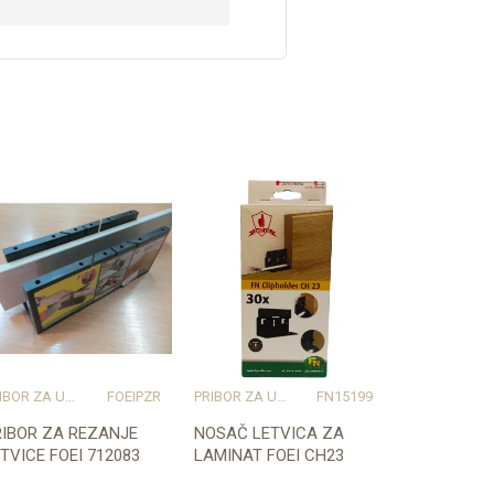
PRIBOR ZA UGRADNJU PODOVA – SVE NA JEDNOM MJESTU
FOEIPZR
PRIBOR ZA UGRADNJU PODOVA – SVE NA JEDNOM MJESTU
FN15199
RIBOR ZA REZANJE
NOSAČ LETVICA ZA
TVICE FOEI 712083
LAMINAT FOEI CH23