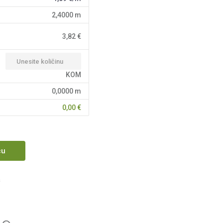
2,4000
m
3,82
€
KOM
0,0000
m
0,00
€
cu
a