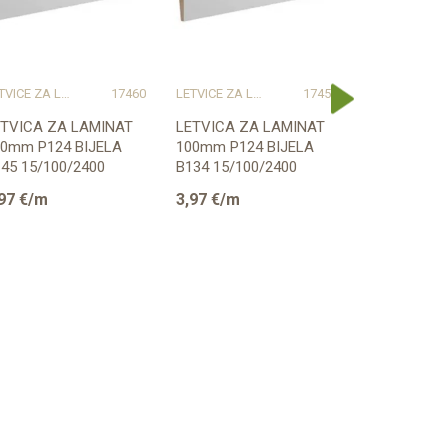
LETVICE ZA LAMINAT
17460
LETVICE ZA LAMINAT
17459
LETVIC
ETVICA ZA LAMINAT
LETVICA ZA LAMINAT
PVC LETVI
00mm P124 BIJELA
100mm P124 BIJELA
LAMINAT 2
45 15/100/2400
B134 15/100/2400
MAT 2,5m
RESTIGE
PRESTIGE
97
€/m
3,97
€/m
3,33
€/m
RIPREMLJENA ZA ...