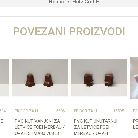
Neuhofer Holz GmbH.
POVEZANI PROIZVODI
594
PRIBOR ZA UGRADNJU PODOVA – SVE NA JEDNOM MJESTU
15596
PRIBOR ZA UGRADNJU PODOVA – SVE NA JEDNOM MJESTU
15595
CE
PVC KUT VANJSKI ZA
PVC KUT UNUTARNJI
P
LETVICE FOEI MERBAU /
ZA LETVICE FOEI
LE
ORAH STMA80 708531
MERBAU / ORAH