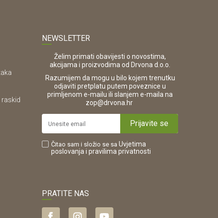
NEWSLETTER
Želim primati obavijesti o novostima,
akcijama i proizvodima od Drvona d.o.o.
taka
Razumijem da mogu u bilo kojem trenutku
odjaviti pretplatu putem poveznice u
primljenom e-mailu ili slanjem e-maila na
 raskid
.
zop@drvona.hr
Prijavite se
Uvjetima
Čitao sam i složio se sa
poslovanja
i pravilima privatnosti
PRATITE NAS