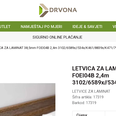
UTLET
NAMJEŠTAJ PO MJERI
IDEJE & SAVJETI
V
SIGURNO ONLINE PLAĆANJE
CA ZA LAMINAT 38,5mm FOEI04B 2,4m 3102/6589x//534x/K461/8839x/K471/7
LETVICA ZA LA
FOEI04B 2,4m
3102/6589x//53
LETVICE ZA LAMINAT
Šifra artikla:
17319
Barkod:
17319
Cijena: