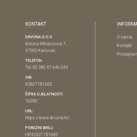
KONTAKT
INFORMA
DRVONA D.O.O.
O nama
Antuna Mihanovića 7,
Kontakt
47000 Karlovac
Prodajna 
TELEFON
Tel: 00 385 47 646 044
OIB:
42821181683
ŠIFRA DJELATNOSTI:
16280
URL:
https://www.drvona.hr/
POREZNI BROJ:
HR42821181683