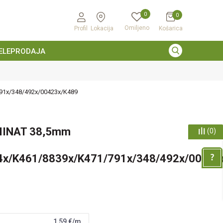
0
0
Omiljeno
Profil
Lokacija
Košarica
ELEPRODAJA
91x/348/492x/00423x/K489
MINAT 38,5mm
(
0
)
4x/K461/8839x/K471/791x/348/492x/00423
1,59
€/m