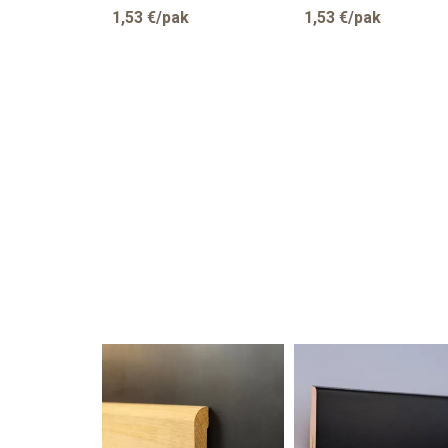
STMA80 708535
1,53
€/pak
1,53
€/pak