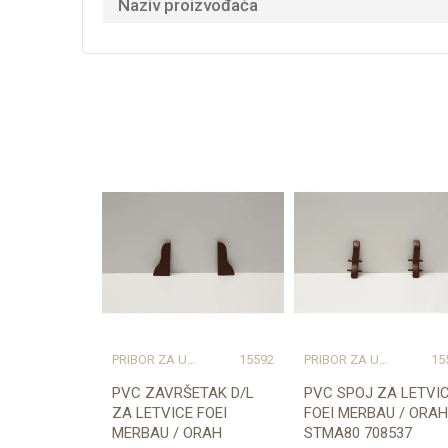
Naziv proizvođača
PRIBOR ZA UGRADNJU PODOVA – SVE NA JEDNOM MJESTU
15592
PRIBOR ZA UGRADNJU PODOVA – SVE NA JEDNOM MJESTU
15
PVC ZAVRŠETAK D/L
PVC SPOJ ZA LETVI
ZA LETVICE FOEI
FOEI MERBAU / ORAH
MERBAU / ORAH
STMA80 708537