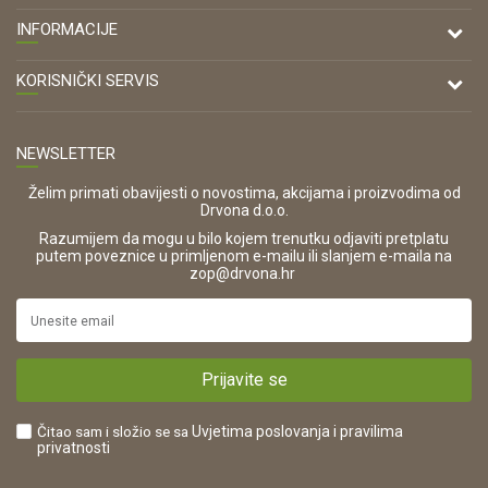
DRVONA D.O.O.
INFORMACIJE
Antuna Mihanovića 7,
47000 Karlovac
O nama
KORISNIČKI SERVIS
Kontakt
TELEFON
Opći uvjeti poslovanja
Tel: 00 385 47 646 044
Prodajna mjesta
NEWSLETTER
Zaštita privatnosti i osobnih podataka
OIB:
Korištenje kolačića
42821181683
Želim primati obavijesti o novostima, akcijama i proizvodima od
Drvona d.o.o.
Pravo na odustajanje i jednostrani raskid ugovora
ŠIFRA DJELATNOSTI:
Razumijem da mogu u bilo kojem trenutku odjaviti pretplatu
Reklamacije
16280
putem poveznice u primljenom e-mailu ili slanjem e-maila na
.
zop@drvona.hr
Isporuka
URL:
Povrat novca
https://www.drvona.hr/
Plaćanje karticama
POREZNI BROJ:
Kako kupiti?
HR42821181683
Prijavite se
Što dobivam registracijom?
Čitao sam i složio se sa
Uvjetima poslovanja
i pravilima
privatnosti