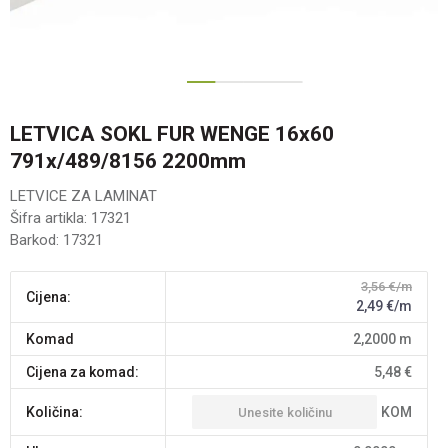
1
2
3
LETVICA SOKL FUR WENGE 16x60
791x/489/8156 2200mm
LETVICE ZA LAMINAT
Šifra artikla:
17321
Barkod:
17321
3,56
€/m
Cijena:
2,49
€/m
komad
2,2000
m
Cijena za komad:
5,48
€
KOM
Količina: