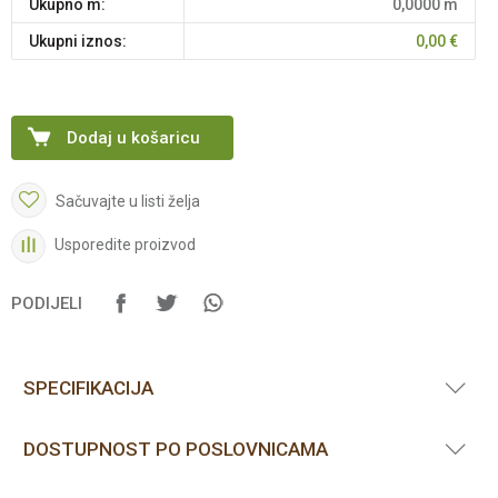
Ukupno m:
0,0000
m
Ukupni iznos:
0,00
€
Dodaj u košaricu
Sačuvajte u listi želja
Usporedite proizvod
PODIJELI
SPECIFIKACIJA
DOSTUPNOST PO POSLOVNICAMA