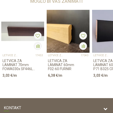
MOGLO BI VAS ZANIMATI
LETVICE ZA LAMINAT
LETVICE ZA LAMINAT
LETVICE ZA LAMINAT
17453
17040
LETVICA ZA
LETVICA ZA
LETVICA ZA
LAMINAT 70mm
LAMINAT 60mm
LAMINAT 6
FOWA030x SF446L1
F02-60 FURNIR
P71 B325 C
2,4m 8156/K489
2,6m
3,03
€/m
6,38
€/m
3,03
€/m
KONTAKT