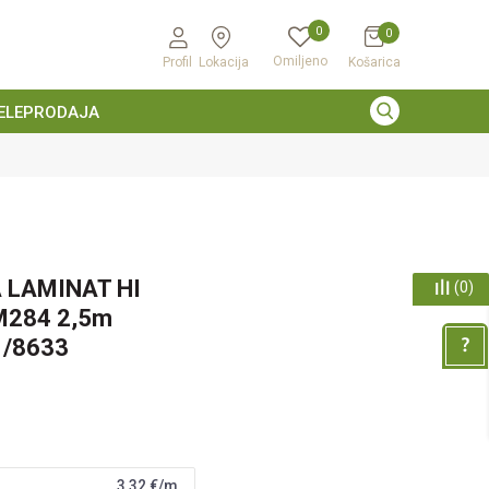
0
0
Omiljeno
Profil
Lokacija
Košarica
ELEPRODAJA
 LAMINAT HI
(
0
)
M284 2,5m
1/8633
3,32
€/m