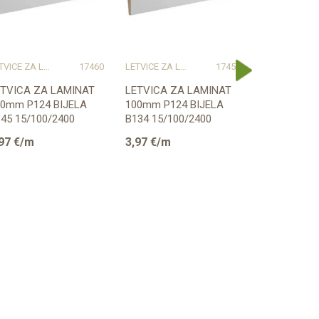
LETVICE ZA LAMINAT
17460
LETVICE ZA LAMINAT
17459
LETVIC
ETVICA ZA LAMINAT
LETVICA ZA LAMINAT
PVC LETVI
00mm P124 BIJELA
100mm P124 BIJELA
LAMINAT 2
45 15/100/2400
B134 15/100/2400
MAT 2,5m
RESTIGE
PRESTIGE
97
€/m
3,97
€/m
3,33
€/m
RIPREMLJENA ZA ...