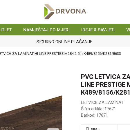
UTLET
NAMJEŠTAJ PO MJERI
IDEJE & SAVJETI
V
SIGURNO ONLINE PLAĆANJE
ETVICA ZA LAMINAT HI LINE PRESTIGE M284 2,5m K489/8156/K281/8633
PVC LETVICA ZA
LINE PRESTIGE 
K489/8156/K28
LETVICE ZA LAMINAT
Šifra artikla:
17671
Barkod:
17671
Cijena: