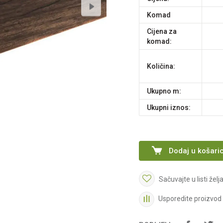
komad
Cijena za
komad:
Količina:
Ukupno m:
Ukupni iznos:
Dodaj u košari
Sačuvajte u listi želj
Usporedite proizvod