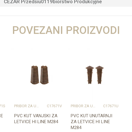
CEZAR Przedsiu0119biorstwo Produkcyjne
POVEZANI PROIZVODI
71S
PRIBOR ZA UGRADNJU PODOVA – SVE NA JEDNOM MJESTU
C17671V
PRIBOR ZA UGRADNJU PODOVA – SVE NA JEDNOM MJESTU
C17671U
CE
PVC KUT VANJSKI ZA
PVC KUT UNUTARNJI
LETVICE HI LINE M284
ZA LETVICE HI LINE
M284