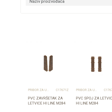
Naziv proizvođača
PRIBOR ZA UGRADNJU PODOVA – SVE NA JEDNOM MJESTU
C17671Z
PRIBOR ZA UGRADNJU PODOVA – SVE NA JEDNOM MJESTU
C176
PVC ZAVRŠETAK ZA
PVC SPOJ ZA LETVI
LETVICE HI LINE M284
HI LINE M284