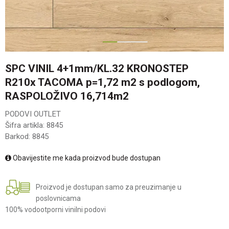
1
2
SPC VINIL 4+1mm/KL.32 KRONOSTEP
R210x TACOMA p=1,72 m2 s podlogom,
RASPOLOŽIVO 16,714m2
PODOVI OUTLET
Šifra artikla:
8845
Barkod:
8845
Obavijestite me kada proizvod bude dostupan
Proizvod je dostupan samo za preuzimanje u
poslovnicama
100% vodootporni vinilni podovi