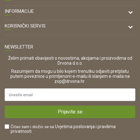
DRVONA D.O.O.
INFORMACIJE
Antuna Mihanovića 7,
47000 Karlovac
O nama
KORISNIČKI SERVIS
Kontakt
TELEFON
Opći uvjeti poslovanja
Tel: 00 385 47 646 044
Prodajna mjesta
NEWSLETTER
Zaštita privatnosti i osobnih podataka
OIB:
Korištenje kolačića
42821181683
Želim primati obavijesti o novostima, akcijama i proizvodima od
Drvona d.o.o.
Pravo na odustajanje i jednostrani raskid ugovora
ŠIFRA DJELATNOSTI:
Razumijem da mogu u bilo kojem trenutku odjaviti pretplatu
Reklamacije
16280
putem poveznice u primljenom e-mailu ili slanjem e-maila na
.
zop@drvona.hr
Isporuka
URL:
Povrat novca
https://www.drvona.hr/
Plaćanje karticama
POREZNI BROJ:
Kako kupiti?
HR42821181683
Prijavite se
Što dobivam registracijom?
Čitao sam i složio se sa
Uvjetima poslovanja
i pravilima
privatnosti