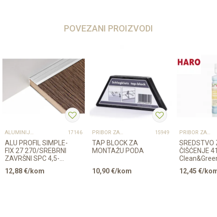
POVEZANI PROIZVODI
ALUMINIJSKI PROFILI
PRIBOR ZA UGRADNJU PODOVA – SVE NA JEDNOM MJESTU
PRIBOR ZA UGRADNJU PODOVA – SVE NA JEDNOM MJESTU
17146
15949
ALU PROFIL SIMPLE-
TAP BLOCK ZA
SREDSTVO 
FIX 27 270/SREBRNI
MONTAŽU PODA
ČIŠĆENJE 4
ZAVRŠNI SPC 4,5-
Clean&Gree
x/465x/409x/...
5,5mm
Regular LA
12,88
€/kom
10,90
€/kom
12,45
€/ko
500ml