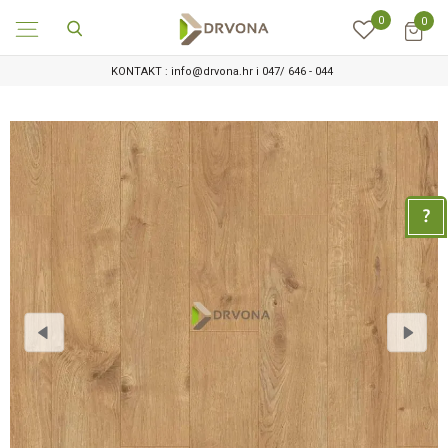
0
0
KONTAKT : info@drvona.hr i 047/ 646 - 044