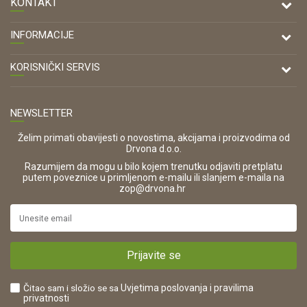
KONTAKT
DRVONA D.O.O.
INFORMACIJE
Antuna Mihanovića 7,
47000 Karlovac
O nama
KORISNIČKI SERVIS
Kontakt
TELEFON
Opći uvjeti poslovanja
Tel: 00 385 47 646 044
Prodajna mjesta
NEWSLETTER
Zaštita privatnosti i osobnih podataka
OIB:
Korištenje kolačića
42821181683
Želim primati obavijesti o novostima, akcijama i proizvodima od
Drvona d.o.o.
Pravo na odustajanje i jednostrani raskid ugovora
ŠIFRA DJELATNOSTI:
Razumijem da mogu u bilo kojem trenutku odjaviti pretplatu
Reklamacije
16280
putem poveznice u primljenom e-mailu ili slanjem e-maila na
.
zop@drvona.hr
Isporuka
URL:
Povrat novca
https://www.drvona.hr/
Plaćanje karticama
POREZNI BROJ:
Kako kupiti?
HR42821181683
Prijavite se
Što dobivam registracijom?
Čitao sam i složio se sa
Uvjetima poslovanja
i pravilima
privatnosti