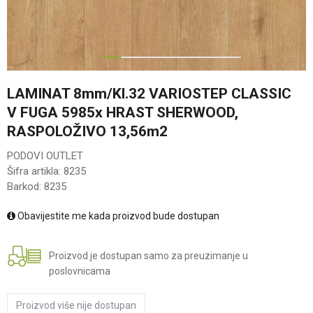
1
2
3
4
5
6
LAMINAT 8mm/Kl.32 VARIOSTEP CLASSIC
V FUGA 5985x HRAST SHERWOOD,
RASPOLOŽIVO 13,56m2
PODOVI OUTLET
Šifra artikla:
8235
Barkod:
8235
Obavijestite me kada proizvod bude dostupan
Proizvod je dostupan samo za preuzimanje u
poslovnicama
Proizvod više nije dostupan