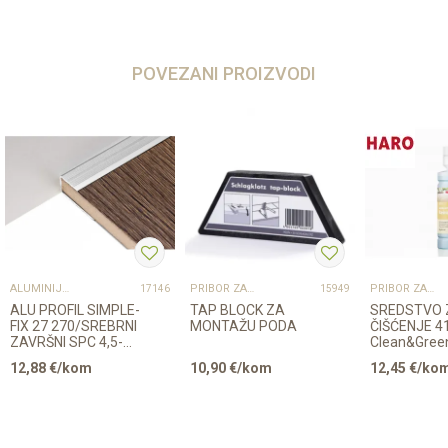
POVEZANI PROIZVODI
ALUMINIJSKI PROFILI
PRIBOR ZA UGRADNJU PODOVA – SVE NA JEDNOM MJESTU
PRIBOR ZA UGRADNJU PODOVA – SVE NA JEDNOM MJESTU
17146
15949
ALU PROFIL SIMPLE-
TAP BLOCK ZA
SREDSTVO 
FIX 27 270/SREBRNI
MONTAŽU PODA
ČIŠĆENJE 4
ZAVRŠNI SPC 4,5-
Clean&Gree
5,5mm
Regular LA
12,88
€/kom
10,90
€/kom
12,45
€/ko
500ml