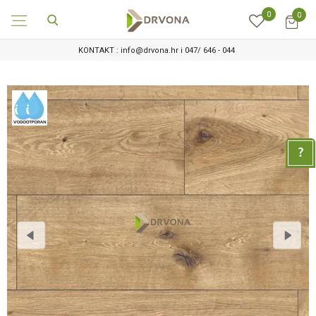
0
0
KONTAKT : info@drvona.hr i 047/ 646 - 044