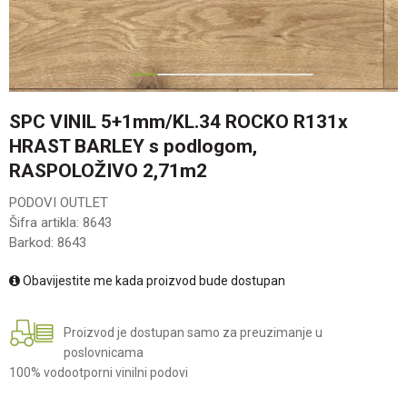
1
2
3
4
5
6
SPC VINIL 5+1mm/KL.34 ROCKO R131x
HRAST BARLEY s podlogom,
RASPOLOŽIVO 2,71m2
PODOVI OUTLET
Šifra artikla:
8643
Barkod:
8643
Obavijestite me kada proizvod bude dostupan
Proizvod je dostupan samo za preuzimanje u
poslovnicama
100% vodootporni vinilni podovi