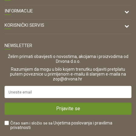
DRVONA D.O.O.
INFORMACIJE
Antuna Mihanovića 7,
47000 Karlovac
O nama
KORISNIČKI SERVIS
Kontakt
TELEFON
Opći uvjeti poslovanja
Tel: 00 385 47 646 044
Prodajna mjesta
NEWSLETTER
Zaštita privatnosti i osobnih podataka
OIB:
Korištenje kolačića
42821181683
Želim primati obavijesti o novostima, akcijama i proizvodima od
Drvona d.o.o.
Pravo na odustajanje i jednostrani raskid ugovora
ŠIFRA DJELATNOSTI:
Razumijem da mogu u bilo kojem trenutku odjaviti pretplatu
Reklamacije
16280
putem poveznice u primljenom e-mailu ili slanjem e-maila na
.
zop@drvona.hr
Isporuka
URL:
Povrat novca
https://www.drvona.hr/
Plaćanje karticama
POREZNI BROJ:
Kako kupiti?
HR42821181683
Prijavite se
Što dobivam registracijom?
Čitao sam i složio se sa
Uvjetima poslovanja
i pravilima
privatnosti