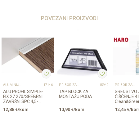
POVEZANI PROIZVODI
ALUMINIJSKI PROFILI
PRIBOR ZA UGRADNJU PODOVA – SVE NA JEDNOM MJESTU
PRIBOR ZA UGRADNJU PODOVA – SVE NA JEDNOM MJESTU
17146
15949
ALU PROFIL SIMPLE-
TAP BLOCK ZA
SREDSTVO 
FIX 27 270/SREBRNI
MONTAŽU PODA
ČIŠĆENJE 4
ZAVRŠNI SPC 4,5-
Clean&Gree
5,5mm
Regular LA
12,88
€/kom
10,90
€/kom
12,45
€/ko
500ml