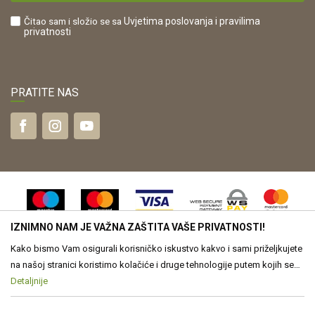
Što dobivam registracijom?
Čitao sam i složio se sa
Uvjetima poslovanja
i pravilima
privatnosti
PRATITE NAS
IZNIMNO NAM JE VAŽNA ZAŠTITA VAŠE PRIVATNOSTI!
Kako bismo Vam osigurali korisničko iskustvo kakvo i sami priželjkujete
na našoj stranici koristimo kolačiće i druge tehnologije putem kojih se
obrađuju Vaši osobni podaci. Voditelj obrade Vaših podataka je Drvona
Detaljnije
Nastojimo biti što precizniji u opisu proizvoda, vjernom prikazu slika te
samih cijena, ali ne možemo u potpunosti jamčiti točnost svih
d.o.o. Obrada Vaših osobnih podataka je nužna za funkcioniranje ove
informacija. Svi proizvodi prikazani na web stranici www.drvona.hr su
stranice, izradu statističkih i analitičkih izvješća, ali i za prilagođavanje