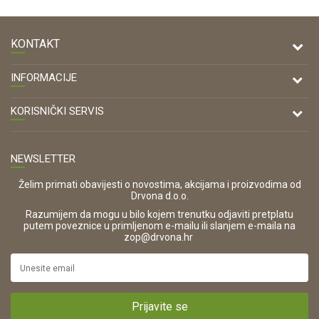
KONTAKT
DRVONA D.O.O.
INFORMACIJE
Antuna Mihanovića 7,
47000 Karlovac
O nama
KORISNIČKI SERVIS
Kontakt
TELEFON
Opći uvjeti poslovanja
Tel: 00 385 47 646 044
Prodajna mjesta
NEWSLETTER
Zaštita privatnosti i osobnih podataka
OIB:
Korištenje kolačića
42821181683
Želim primati obavijesti o novostima, akcijama i proizvodima od
Drvona d.o.o.
Pravo na odustajanje i jednostrani raskid ugovora
ŠIFRA DJELATNOSTI:
Razumijem da mogu u bilo kojem trenutku odjaviti pretplatu
Reklamacije
16280
putem poveznice u primljenom e-mailu ili slanjem e-maila na
.
zop@drvona.hr
Isporuka
URL:
Povrat novca
https://www.drvona.hr/
Plaćanje karticama
POREZNI BROJ:
Kako kupiti?
HR42821181683
Prijavite se