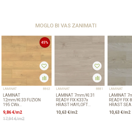
MOGLO BI VAS ZANIMATI
45
%
LAMINAT
LAMINAT
LAMINAT
8863
8881
LAMINAT
LAMINAT 7mm/Kl.31
LAMINAT 7mm/Kl.31
12mm/Kl.33 FUZION
READY FIX K337x
READY FIX 
195 CWx
HRAST HAYLOFT
HRAST SEA
CASTLEWOOD
p=2,4672 m2
p=2,4672 m
9,86
€/m2
10,63
€/m2
10,63
€/m2
p=1,51 m2
17,94
€/m2