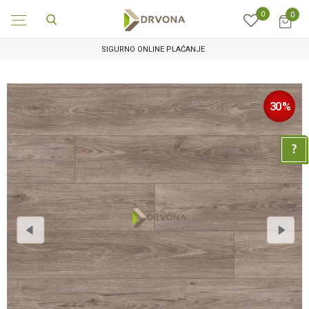
0
0
SIGURNO ONLINE PLAĆANJE
30
%