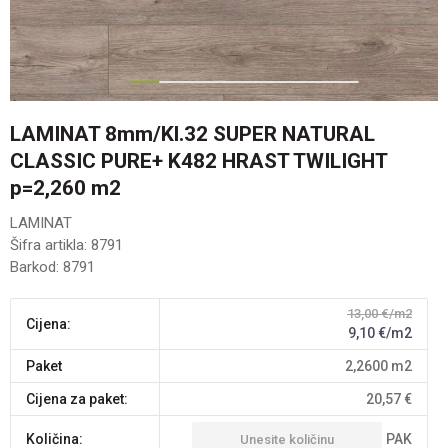
1
2
3
4
5
6
7
LAMINAT 8mm/Kl.32 SUPER NATURAL
CLASSIC PURE+ K482 HRAST TWILIGHT
p=2,260 m2
LAMINAT
Šifra artikla:
8791
Barkod:
8791
13,00
€/m2
Cijena:
9,10
€/m2
paket
2,2600
m2
Cijena za paket:
20,57
€
PAK
Količina: