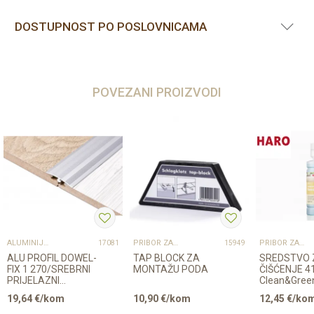
DOSTUPNOST PO POSLOVNICAMA
POVEZANI PROIZVODI
ALUMINIJSKI PROFILI
PRIBOR ZA UGRADNJU PODOVA – SVE NA JEDNOM MJESTU
PRIBOR ZA UGRADNJU PODOVA – SVE NA JEDNOM MJESTU
17081
15949
ALU PROFIL DOWEL-
TAP BLOCK ZA
SREDSTVO 
FIX 1 270/SREBRNI
MONTAŽU PODA
ČIŠĆENJE 4
PRIJELAZNI
Clean&Gree
ZAOBLJENIx 30mm
Regular LA
19,64
€/kom
10,90
€/kom
12,45
€/ko
500ml